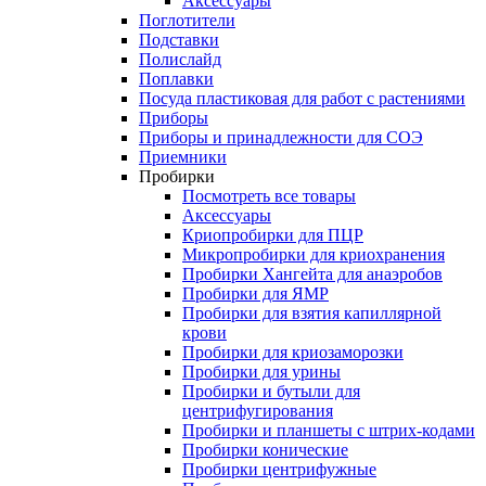
Аксессуары
Поглотители
Подставки
Полислайд
Поплавки
Посуда пластиковая для работ с растениями
Приборы
Приборы и принадлежности для СОЭ
Приемники
Пробирки
Посмотреть все товары
Аксессуары
Криопробирки для ПЦР
Микропробирки для криохранения
Пробирки Хангейта для анаэробов
Пробирки для ЯМР
Пробирки для взятия капиллярной
крови
Пробирки для криозаморозки
Пробирки для урины
Пробирки и бутыли для
центрифугирования
Пробирки и планшеты с штрих-кодами
Пробирки конические
Пробирки центрифужные