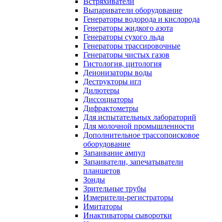
Встряхиватели
Выпариватели оборудование
Генераторы водорода и кислорода
Генераторы жидкого азота
Генераторы сухого льда
Генераторы трассировочные
Генераторы чистых газов
Гистология, цитология
Деионизаторы воды
Деструкторы игл
Дилютеры
Диссоциаторы
Дифрактометры
Для испытательных лабораторий
Для молочной промышленности
Дополнительное трассопоисковое
оборудование
Запаивание ампул
Запаиватели, запечатыватели
планшетов
Зонды
Зрительные трубы
Измерители-регистраторы
Имитаторы
Инактиваторы сыворотки