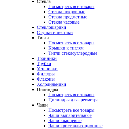
Стекла
Посмотреть все товары
Стекла покровные
Стекла предметные
Стекла часовые
Стеклошарики
Ступки и пестики
Тигли
Посмотреть все товары
Крышки к тиглям
Тигли стеклоуглеродные
Тройники
Трубки
Установки
Фильтры
Флаконы
Холодильники
Цилиндры
Посмотреть все товары
Цилиндры для ареометра
Чаши
Посмотреть все товары
Чаши выпарительные
Чаши кварцевые
Чаши кристаллизационные