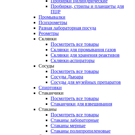
Пробирки цилиндрические
Пробирки, стрипы и планшеты для
ПЦР
Промывалки
Психрометры
Разная лабораторная посуда
Реометры
Склянки
Посмотреть все товары
Склянки для промывания газов
Склянки для хранения реактивов
Склянки-аспираторы
Сосуды
Посмотреть все товары
Сосуды Дьюара
Сосуды для музейных препаратов
Спиртовки
Стаканчики
Посмотреть все товары
Стаканчики для взвешивания
Стаканы
Посмотреть все товары
Стаканы лабораторные
Стаканы мерные
Стаканы полипропиленовые