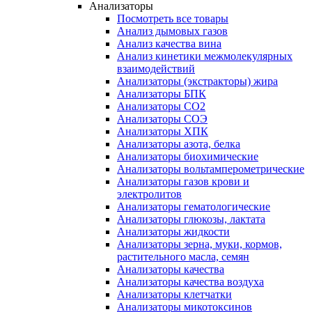
Анализаторы
Посмотреть все товары
Анализ дымовых газов
Анализ качества вина
Анализ кинетики межмолекулярных
взаимодействий
Анализаторы (экстракторы) жира
Анализаторы БПК
Анализаторы СО2
Анализаторы СОЭ
Анализаторы ХПК
Анализаторы азота, белка
Анализаторы биохимические
Анализаторы вольтамперометрические
Анализаторы газов крови и
электролитов
Анализаторы гематологические
Анализаторы глюкозы, лактата
Анализаторы жидкости
Анализаторы зерна, муки, кормов,
растительного масла, семян
Анализаторы качества
Анализаторы качества воздуха
Анализаторы клетчатки
Анализаторы микотоксинов