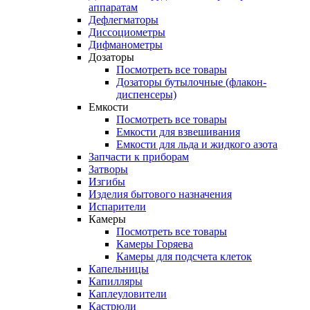
аппаратам
Дефлегматоры
Диссоциометры
Дифманометры
Дозаторы
Посмотреть все товары
Дозаторы бутылочные (флакон-
диспенсеры)
Емкости
Посмотреть все товары
Емкости для взвешивания
Емкости для льда и жидкого азота
Запчасти к приборам
Затворы
Изгибы
Изделия бытового назначения
Испарители
Камеры
Посмотреть все товары
Камеры Горяева
Камеры для подсчета клеток
Капельницы
Капилляры
Каплеуловители
Кастрюли