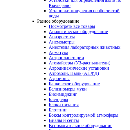
Установки для определения азота по
Кьельдалю
Установки получения особо чистой
воды
Разное оборудование
Посмотреть все товары
Аналитическое оборудование
Анаэростаты
Анемометры
Анестезия лабораторных животных
Арматура
Астропланетарии
Атомайзеры (УЗ-распылители)
Аэродинамические установки
Аэрозоли. Пыль (АПФД)
Аэроионы
Банковское оборудование
Белизномеры муки
Биоимиджинг
Блендеры
Блоки питания
Блоттинг
Боксы контролируемой атмосферы
Виалы и септы
Вспомогательное оборудование