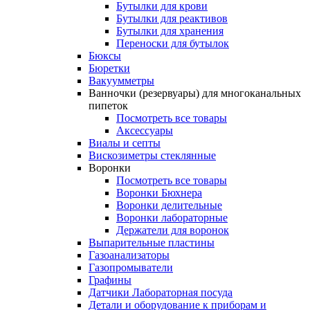
Бутылки для крови
Бутылки для реактивов
Бутылки для хранения
Переноски для бутылок
Бюксы
Бюретки
Вакуумметры
Ванночки (резервуары) для многоканальных
пипеток
Посмотреть все товары
Аксессуары
Виалы и септы
Вискозиметры стеклянные
Воронки
Посмотреть все товары
Воронки Бюхнера
Воронки делительные
Воронки лабораторные
Держатели для воронок
Выпарительные пластины
Газоанализаторы
Газопромыватели
Графины
Датчики Лабораторная посуда
Детали и оборудование к приборам и