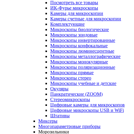
Посмотреть все товары
ИК-Фурье микроскопы
Камеры для микроскопии
Камеры счетные для микроскопии
Комплектующие
Микроскопы биологические
Микроскопы зондовые
Микроскопы инвертированные
Микроскопы конфокальные
Микроскопы люминесцентные
Микроскопы металлографические
Микроскопы монокулярные
Микроскопы поляризационные
Микроскопы прямые
Микроскопы стерео
Микроскопы учебные и детские
Окуляры
Панкратические (ZOOM)
Стереомикроскопы
Цифровые камеры для микроскопов
Цифровые микроскопы USB и WiFi
Штативы
Миксеры
Многопараметровые приборы
Морозильники