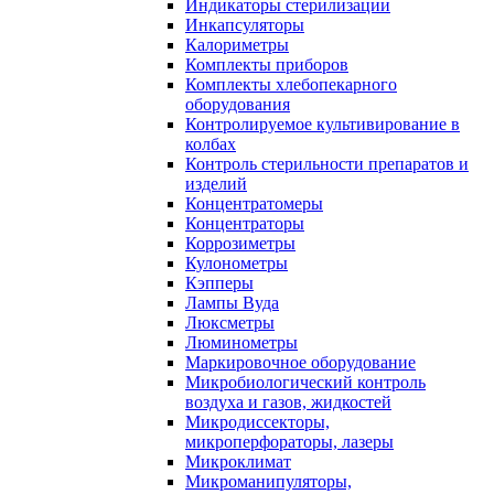
Индикаторы стерилизации
Инкапсуляторы
Калориметры
Комплекты приборов
Комплекты хлебопекарного
оборудования
Контролируемое культивирование в
колбах
Контроль стерильности препаратов и
изделий
Концентратомеры
Концентраторы
Коррозиметры
Кулонометры
Кэпперы
Лампы Вуда
Люксметры
Люминометры
Маркировочное оборудование
Микробиологический контроль
воздуха и газов, жидкостей
Микродиссекторы,
микроперфораторы, лазеры
Микроклимат
Микроманипуляторы,