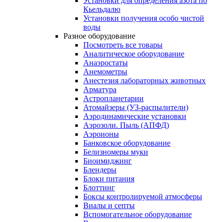
Установки для определения азота по
Кьельдалю
Установки получения особо чистой
воды
Разное оборудование
Посмотреть все товары
Аналитическое оборудование
Анаэростаты
Анемометры
Анестезия лабораторных животных
Арматура
Астропланетарии
Атомайзеры (УЗ-распылители)
Аэродинамические установки
Аэрозоли. Пыль (АПФД)
Аэроионы
Банковское оборудование
Белизномеры муки
Биоимиджинг
Блендеры
Блоки питания
Блоттинг
Боксы контролируемой атмосферы
Виалы и септы
Вспомогательное оборудование