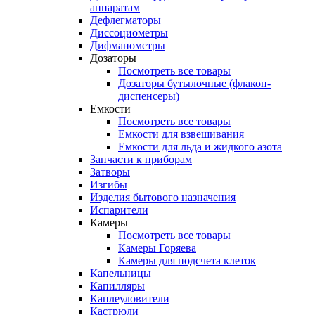
аппаратам
Дефлегматоры
Диссоциометры
Дифманометры
Дозаторы
Посмотреть все товары
Дозаторы бутылочные (флакон-
диспенсеры)
Емкости
Посмотреть все товары
Емкости для взвешивания
Емкости для льда и жидкого азота
Запчасти к приборам
Затворы
Изгибы
Изделия бытового назначения
Испарители
Камеры
Посмотреть все товары
Камеры Горяева
Камеры для подсчета клеток
Капельницы
Капилляры
Каплеуловители
Кастрюли