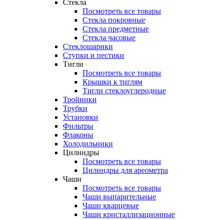
Стекла
Посмотреть все товары
Стекла покровные
Стекла предметные
Стекла часовые
Стеклошарики
Ступки и пестики
Тигли
Посмотреть все товары
Крышки к тиглям
Тигли стеклоуглеродные
Тройники
Трубки
Установки
Фильтры
Флаконы
Холодильники
Цилиндры
Посмотреть все товары
Цилиндры для ареометра
Чаши
Посмотреть все товары
Чаши выпарительные
Чаши кварцевые
Чаши кристаллизационные