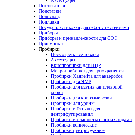
Аксессуары
Поглотители
Подставки
Полислайд
Поплавки
Посуда пластиковая для работ с растениями
Приборы
Приборы и принадлежности для СОЭ
Приемники
Пробирки
Посмотреть все товары
Аксессуары
Криопробирки для ПЦР
Микропробирки для криохранения
Пробирки Хангейта для анаэробов
Пробирки для ЯМР
Пробирки для взятия капиллярной
крови
Пробирки для криозаморозки
Пробирки для урины
Пробирки и бутыли для
центрифугирования
Пробирки и планшеты с штрих-кодами
Пробирки конические
Пробирки центрифужные