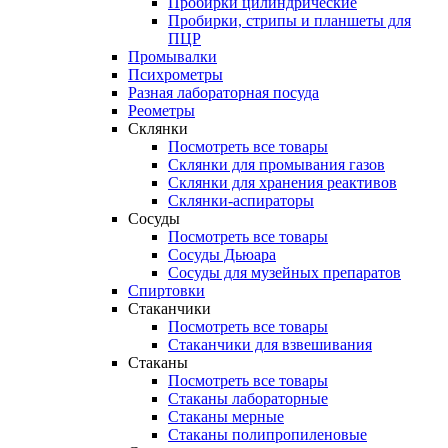
Пробирки цилиндрические
Пробирки, стрипы и планшеты для
ПЦР
Промывалки
Психрометры
Разная лабораторная посуда
Реометры
Склянки
Посмотреть все товары
Склянки для промывания газов
Склянки для хранения реактивов
Склянки-аспираторы
Сосуды
Посмотреть все товары
Сосуды Дьюара
Сосуды для музейных препаратов
Спиртовки
Стаканчики
Посмотреть все товары
Стаканчики для взвешивания
Стаканы
Посмотреть все товары
Стаканы лабораторные
Стаканы мерные
Стаканы полипропиленовые