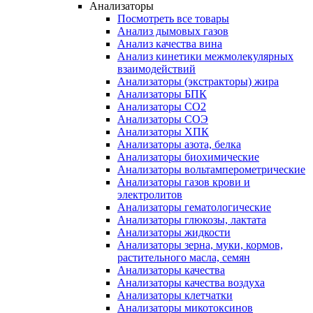
Анализаторы
Посмотреть все товары
Анализ дымовых газов
Анализ качества вина
Анализ кинетики межмолекулярных
взаимодействий
Анализаторы (экстракторы) жира
Анализаторы БПК
Анализаторы СО2
Анализаторы СОЭ
Анализаторы ХПК
Анализаторы азота, белка
Анализаторы биохимические
Анализаторы вольтамперометрические
Анализаторы газов крови и
электролитов
Анализаторы гематологические
Анализаторы глюкозы, лактата
Анализаторы жидкости
Анализаторы зерна, муки, кормов,
растительного масла, семян
Анализаторы качества
Анализаторы качества воздуха
Анализаторы клетчатки
Анализаторы микотоксинов