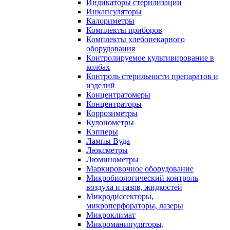
Индикаторы стерилизации
Инкапсуляторы
Калориметры
Комплекты приборов
Комплекты хлебопекарного
оборудования
Контролируемое культивирование в
колбах
Контроль стерильности препаратов и
изделий
Концентратомеры
Концентраторы
Коррозиметры
Кулонометры
Кэпперы
Лампы Вуда
Люксметры
Люминометры
Маркировочное оборудование
Микробиологический контроль
воздуха и газов, жидкостей
Микродиссекторы,
микроперфораторы, лазеры
Микроклимат
Микроманипуляторы,