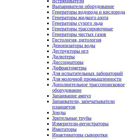
Встряхиватели
Выпариватели оборудование
Генераторы водорода и кислорода
Генераторы жидкого азота
Генераторы сухого льда
Генераторы трассировочные
Генераторы чистых газов
Гистология, цитология
Деионизаторы воды
Деструкторы игл
Дилютеры
Диссоциаторы
Дифрактометры
Для испытательных лабораторий
Для молочной промышленности
Дополнительное трассопоисковое
оборудование
Запаивание ампул
Запаиватели, запечатыватели
планшетов
Зонды
Зрительные трубы
Измерители-регистраторы
Имитаторы
Инактиваторы сыворотки