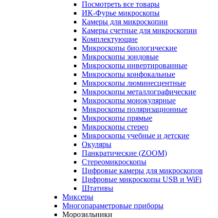
Посмотреть все товары
ИК-Фурье микроскопы
Камеры для микроскопии
Камеры счетные для микроскопии
Комплектующие
Микроскопы биологические
Микроскопы зондовые
Микроскопы инвертированные
Микроскопы конфокальные
Микроскопы люминесцентные
Микроскопы металлографические
Микроскопы монокулярные
Микроскопы поляризационные
Микроскопы прямые
Микроскопы стерео
Микроскопы учебные и детские
Окуляры
Панкратические (ZOOM)
Стереомикроскопы
Цифровые камеры для микроскопов
Цифровые микроскопы USB и WiFi
Штативы
Миксеры
Многопараметровые приборы
Морозильники