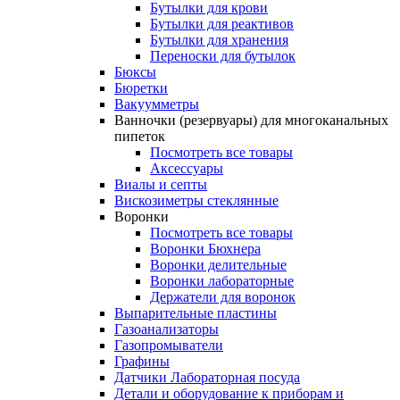
Бутылки для крови
Бутылки для реактивов
Бутылки для хранения
Переноски для бутылок
Бюксы
Бюретки
Вакуумметры
Ванночки (резервуары) для многоканальных
пипеток
Посмотреть все товары
Аксессуары
Виалы и септы
Вискозиметры стеклянные
Воронки
Посмотреть все товары
Воронки Бюхнера
Воронки делительные
Воронки лабораторные
Держатели для воронок
Выпарительные пластины
Газоанализаторы
Газопромыватели
Графины
Датчики Лабораторная посуда
Детали и оборудование к приборам и