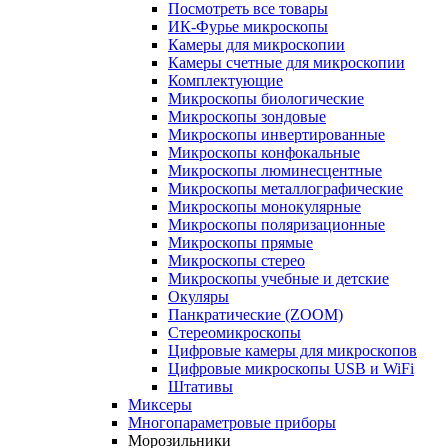
Посмотреть все товары
ИК-Фурье микроскопы
Камеры для микроскопии
Камеры счетные для микроскопии
Комплектующие
Микроскопы биологические
Микроскопы зондовые
Микроскопы инвертированные
Микроскопы конфокальные
Микроскопы люминесцентные
Микроскопы металлографические
Микроскопы монокулярные
Микроскопы поляризационные
Микроскопы прямые
Микроскопы стерео
Микроскопы учебные и детские
Окуляры
Панкратические (ZOOM)
Стереомикроскопы
Цифровые камеры для микроскопов
Цифровые микроскопы USB и WiFi
Штативы
Миксеры
Многопараметровые приборы
Морозильники