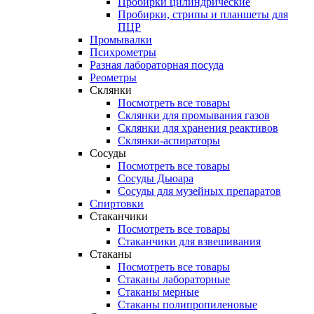
Пробирки цилиндрические
Пробирки, стрипы и планшеты для
ПЦР
Промывалки
Психрометры
Разная лабораторная посуда
Реометры
Склянки
Посмотреть все товары
Склянки для промывания газов
Склянки для хранения реактивов
Склянки-аспираторы
Сосуды
Посмотреть все товары
Сосуды Дьюара
Сосуды для музейных препаратов
Спиртовки
Стаканчики
Посмотреть все товары
Стаканчики для взвешивания
Стаканы
Посмотреть все товары
Стаканы лабораторные
Стаканы мерные
Стаканы полипропиленовые