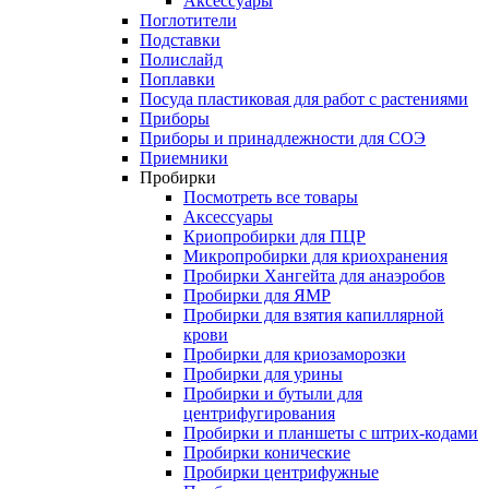
Аксессуары
Поглотители
Подставки
Полислайд
Поплавки
Посуда пластиковая для работ с растениями
Приборы
Приборы и принадлежности для СОЭ
Приемники
Пробирки
Посмотреть все товары
Аксессуары
Криопробирки для ПЦР
Микропробирки для криохранения
Пробирки Хангейта для анаэробов
Пробирки для ЯМР
Пробирки для взятия капиллярной
крови
Пробирки для криозаморозки
Пробирки для урины
Пробирки и бутыли для
центрифугирования
Пробирки и планшеты с штрих-кодами
Пробирки конические
Пробирки центрифужные