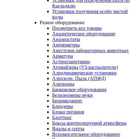
Установки для определения азота по
Кьельдалю
Установки получения особо чистой
воды
Разное оборудование
Посмотреть все товары
Аналитическое оборудование
Анаэростаты
Анемометры
Анестезия лабораторных животных
Арматура
Астропланетарии
Атомайзеры (УЗ-распылители)
Аэродинамические установки
Аэрозоли. Пыль (АПФД)
Аэроионы
Банковское оборудование
Белизномеры муки
Биоимиджинг
Блендеры
Блоки питания
Блоттинг
Боксы контролируемой атмосферы
Виалы и септы
Вспомогательное оборудование