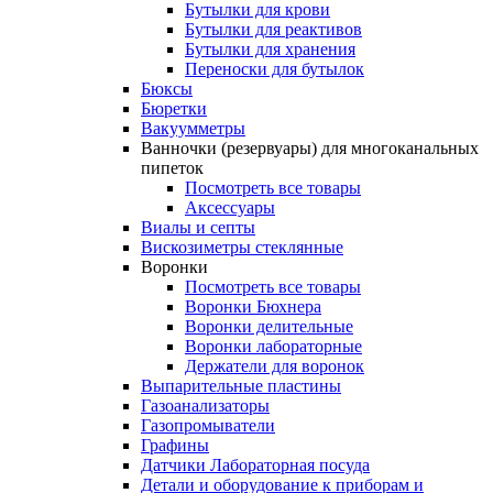
Бутылки для крови
Бутылки для реактивов
Бутылки для хранения
Переноски для бутылок
Бюксы
Бюретки
Вакуумметры
Ванночки (резервуары) для многоканальных
пипеток
Посмотреть все товары
Аксессуары
Виалы и септы
Вискозиметры стеклянные
Воронки
Посмотреть все товары
Воронки Бюхнера
Воронки делительные
Воронки лабораторные
Держатели для воронок
Выпарительные пластины
Газоанализаторы
Газопромыватели
Графины
Датчики Лабораторная посуда
Детали и оборудование к приборам и