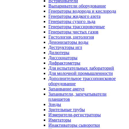
Встряхиватели
Выпариватели оборудование
Генераторы водорода и кислорода
Генераторы жидкого азота
Генераторы сухого льда
Генераторы трассировочные
Генераторы чистых газов
Гистология, цитология
Деионизаторы воды
Деструкторы игл
Дилютеры
Диссоциаторы
Дифрактометры
Для испытательных лабораторий
Для молочной промышленности
Дополнительное трассопоисковое
оборудование
Запаивание ампул
Запаиватели, запечатыватели
планшетов
Зонды
Зрительные трубы
Измерители-регистраторы
Имитаторы
Инактиваторы сыворотки