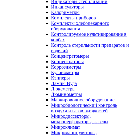
Индикаторы стерилизации
Инкапсуляторы
Калориметры
Комплекты приборов
Комплекты хлебопекарного
оборудования
Контролируемое культивирование в
колбах
Контроль стерильности препаратов и
изделий
Концентратомеры
Концентраторы
Коррозиметры
Кулонометры
Кэпперы
Лампы Вуда
Люксметры
Люминометры
Маркировочное оборудование
Микробиологический контроль
воздуха и газов, жидкостей
Микродиссекторы,
микроперфораторы, лазеры
Микроклимат
Микроманипуляторы,