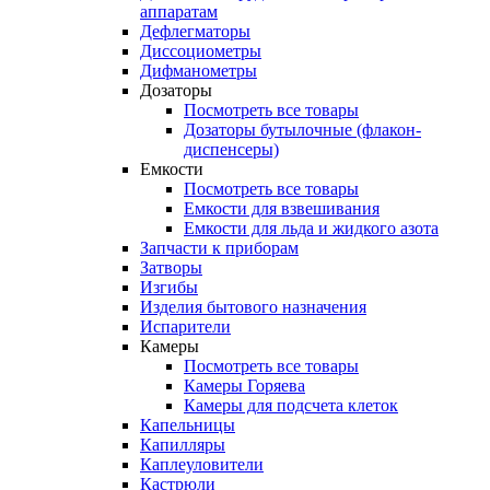
аппаратам
Дефлегматоры
Диссоциометры
Дифманометры
Дозаторы
Посмотреть все товары
Дозаторы бутылочные (флакон-
диспенсеры)
Емкости
Посмотреть все товары
Емкости для взвешивания
Емкости для льда и жидкого азота
Запчасти к приборам
Затворы
Изгибы
Изделия бытового назначения
Испарители
Камеры
Посмотреть все товары
Камеры Горяева
Камеры для подсчета клеток
Капельницы
Капилляры
Каплеуловители
Кастрюли