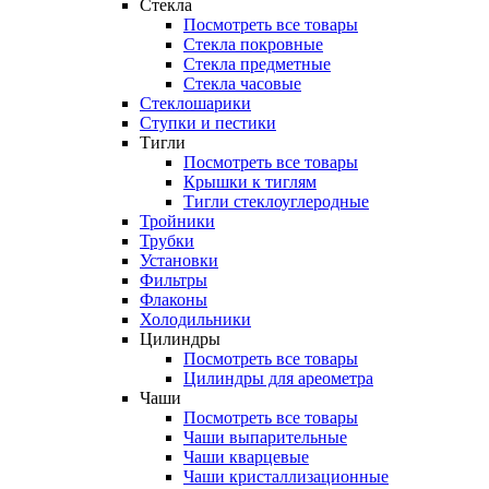
Стекла
Посмотреть все товары
Стекла покровные
Стекла предметные
Стекла часовые
Стеклошарики
Ступки и пестики
Тигли
Посмотреть все товары
Крышки к тиглям
Тигли стеклоуглеродные
Тройники
Трубки
Установки
Фильтры
Флаконы
Холодильники
Цилиндры
Посмотреть все товары
Цилиндры для ареометра
Чаши
Посмотреть все товары
Чаши выпарительные
Чаши кварцевые
Чаши кристаллизационные