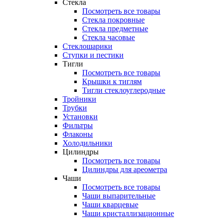
Стекла
Посмотреть все товары
Стекла покровные
Стекла предметные
Стекла часовые
Стеклошарики
Ступки и пестики
Тигли
Посмотреть все товары
Крышки к тиглям
Тигли стеклоуглеродные
Тройники
Трубки
Установки
Фильтры
Флаконы
Холодильники
Цилиндры
Посмотреть все товары
Цилиндры для ареометра
Чаши
Посмотреть все товары
Чаши выпарительные
Чаши кварцевые
Чаши кристаллизационные