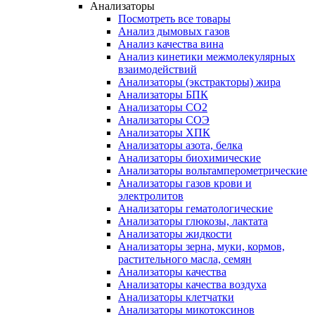
Анализаторы
Посмотреть все товары
Анализ дымовых газов
Анализ качества вина
Анализ кинетики межмолекулярных
взаимодействий
Анализаторы (экстракторы) жира
Анализаторы БПК
Анализаторы СО2
Анализаторы СОЭ
Анализаторы ХПК
Анализаторы азота, белка
Анализаторы биохимические
Анализаторы вольтамперометрические
Анализаторы газов крови и
электролитов
Анализаторы гематологические
Анализаторы глюкозы, лактата
Анализаторы жидкости
Анализаторы зерна, муки, кормов,
растительного масла, семян
Анализаторы качества
Анализаторы качества воздуха
Анализаторы клетчатки
Анализаторы микотоксинов