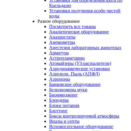
Установки для определения азота по
Кьельдалю
Установки получения особо чистой
воды
Разное оборудование
Посмотреть все товары
Аналитическое оборудование
Анаэростаты
Анемометры
Анестезия лабораторных животных
Арматура
Астропланетарии
Атомайзеры (УЗ-распылители)
Аэродинамические установки
Аэрозоли. Пыль (АПФД)
Аэроионы
Банковское оборудование
Белизномеры муки
Биоимиджинг
Блендеры
Блоки питания
Блоттинг
Боксы контролируемой атмосферы
Виалы и септы
Вспомогательное оборудование