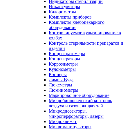
Индикаторы стерилизации
Инкапсуляторы
Калориметры
Комплекты приборов
Комплекты хлебопекарного
оборудования
Контролируемое культивирование в
колбах
Контроль стерильности препаратов и
изделий
Концентратомеры
Концентраторы
Коррозиметры
Кулонометры
Кэпперы
Лампы Вуда
Люксметры
Люминометры
Маркировочное оборудование
Микробиологический контроль
воздуха и газов, жидкостей
Микродиссекторы,
микроперфораторы, лазеры
Микроклимат
Микроманипуляторы,