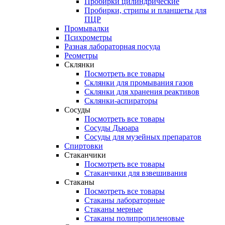
Пробирки цилиндрические
Пробирки, стрипы и планшеты для
ПЦР
Промывалки
Психрометры
Разная лабораторная посуда
Реометры
Склянки
Посмотреть все товары
Склянки для промывания газов
Склянки для хранения реактивов
Склянки-аспираторы
Сосуды
Посмотреть все товары
Сосуды Дьюара
Сосуды для музейных препаратов
Спиртовки
Стаканчики
Посмотреть все товары
Стаканчики для взвешивания
Стаканы
Посмотреть все товары
Стаканы лабораторные
Стаканы мерные
Стаканы полипропиленовые