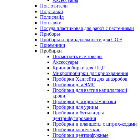
Аксессуары
Поглотители
Подставки
Полислайд
Поплавки
Посуда пластиковая для работ с растениями
Приборы
Приборы и принадлежности для СОЭ
Приемники
Пробирки
Посмотреть все товары
Аксессуары
Криопробирки для ПЦР
Микропробирки для криохранения
Пробирки Хангейта для анаэробов
Пробирки для ЯМР
Пробирки для взятия капиллярной
крови
Пробирки для криозаморозки
Пробирки для урины
Пробирки и бутыли для
центрифугирования
Пробирки и планшеты с штрих-кодами
Пробирки конические
Пробирки центрифужные