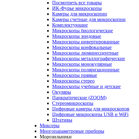
Посмотреть все товары
ИК-Фурье микроскопы
Камеры для микроскопии
Камеры счетные для микроскопии
Комплектующие
Микроскопы биологические
Микроскопы зондовые
Микроскопы инвертированные
Микроскопы конфокальные
Микроскопы люминесцентные
Микроскопы металлографические
Микроскопы монокулярные
Микроскопы поляризационные
Микроскопы прямые
Микроскопы стерео
Микроскопы учебные и детские
Окуляры
Панкратические (ZOOM)
Стереомикроскопы
Цифровые камеры для микроскопов
Цифровые микроскопы USB и WiFi
Штативы
Миксеры
Многопараметровые приборы
Морозильники