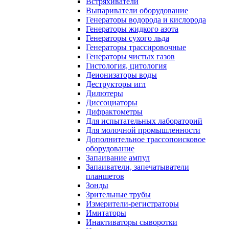
Встряхиватели
Выпариватели оборудование
Генераторы водорода и кислорода
Генераторы жидкого азота
Генераторы сухого льда
Генераторы трассировочные
Генераторы чистых газов
Гистология, цитология
Деионизаторы воды
Деструкторы игл
Дилютеры
Диссоциаторы
Дифрактометры
Для испытательных лабораторий
Для молочной промышленности
Дополнительное трассопоисковое
оборудование
Запаивание ампул
Запаиватели, запечатыватели
планшетов
Зонды
Зрительные трубы
Измерители-регистраторы
Имитаторы
Инактиваторы сыворотки