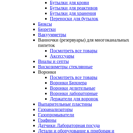
Бутылки для крови
Бутылки для реактивов
Бутылки для хранения
Переноски для бутылок
Бюксы
Бюретки
Вакуумметры
Ванночки (резервуары) для многоканальных
пипеток
Посмотреть все товары
Аксессуары
Виалы и септы
Вискозиметры стеклянные
Воронки
Посмотреть все товары
Воронки Бюхнера
Воронки делительные
Воронки лабораторные
Держатели для воронок
Выпарительные пластины
Газоанализаторы
Газопромыватели
Графины
Датчики Лабораторная посуда
Детали и оборудование к приборам и