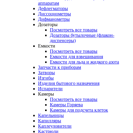
аппаратам
Дефлегматоры
Диссоциометры
Дифманометры
Дозаторы
Посмотреть все товары
Дозаторы бутылочные (флакон-
диспенсеры)
Емкости
Посмотреть все товары
Емкости для взвешивания
Емкости для льда и жидкого азота
Запчасти к приборам
Затворы
Изгибы
Изделия бытового назначения
Испарители
Камеры
Посмотреть все товары
Камеры Горяева
Камеры для подсчета клеток
Капельницы
Капилляры
Каплеуловители
Кастрюли