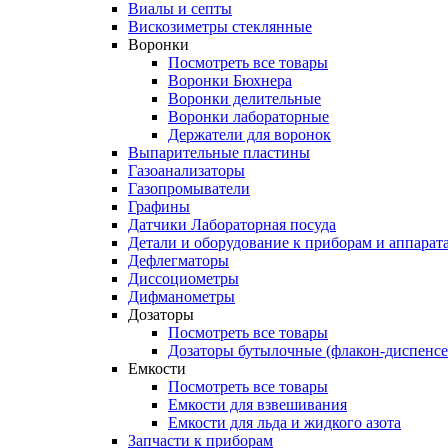
Виалы и септы
Вискозиметры стеклянные
Воронки
Посмотреть все товары
Воронки Бюхнера
Воронки делительные
Воронки лабораторные
Держатели для воронок
Выпарительные пластины
Газоанализаторы
Газопромыватели
Графины
Датчики Лабораторная посуда
Детали и оборудование к приборам и аппарат
Дефлегматоры
Диссоциометры
Дифманометры
Дозаторы
Посмотреть все товары
Дозаторы бутылочные (флакон-диспенс
Емкости
Посмотреть все товары
Емкости для взвешивания
Емкости для льда и жидкого азота
Запчасти к приборам