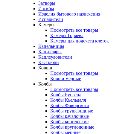
Затворы
Изгибы
Изделия бытового назначения
Испарители
Камеры
Посмотреть все товары
Камеры Горяева
Камеры для подсчета клеток
Капельницы
Капилляры
Каплеуловители
Кастрюли
Ковши
Посмотреть все товары
Ковши мерные
Колбы
Посмотреть все товары
Колбы Бунзена
Колбы Кьельдаля
Колбы Фаворского
Колбы грушевидные
Колбы качалочные
Колбы конические
Колбы круглодонные
Колбы мерные