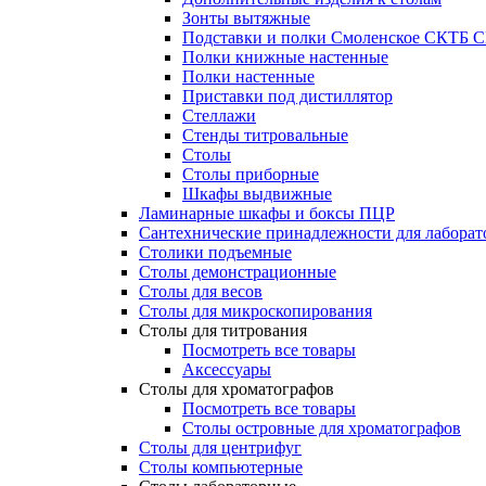
Зонты вытяжные
Подставки и полки Смоленское СКТБ 
Полки книжные настенные
Полки настенные
Приставки под дистиллятор
Стеллажи
Стенды титровальные
Столы
Столы приборные
Шкафы выдвижные
Ламинарные шкафы и боксы ПЦР
Сантехнические принадлежности для лаборат
Столики подъемные
Столы демонстрационные
Столы для весов
Столы для микроскопирования
Столы для титрования
Посмотреть все товары
Аксессуары
Столы для хроматографов
Посмотреть все товары
Столы островные для хроматографов
Столы для центрифуг
Столы компьютерные