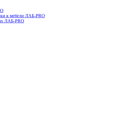
RO
ойки к мебели ЛАБ-PRO
бах ЛАБ-PRO