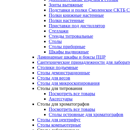
Зонты вытяжные
Подставки и полки Смоленское СКТБ 
Полки книжные настенные
Полки настенные
Приставки под дистиллятор
Стеллажи
Стенды титровальные
Столы
Столы приборные
Шкафы выдвижные
Ламинарные шкафы и боксы ПЦР
Сантехнические принадлежности для лаборат
Столики подъемные
Столы демонстрационные
Столы для весов
Столы для микроскопирования
Столы для титрования
Посмотреть все товары
Аксессуары
Столы для хроматографов
Посмотреть все товары
Столы островные для хроматографов
Столы для центрифуг
Столы компьютерные