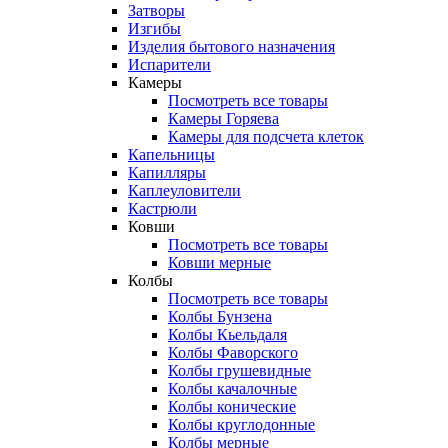
Затворы
Изгибы
Изделия бытового назначения
Испарители
Камеры
Посмотреть все товары
Камеры Горяева
Камеры для подсчета клеток
Капельницы
Капилляры
Каплеуловители
Кастрюли
Ковши
Посмотреть все товары
Ковши мерные
Колбы
Посмотреть все товары
Колбы Бунзена
Колбы Кьельдаля
Колбы Фаворского
Колбы грушевидные
Колбы качалочные
Колбы конические
Колбы круглодонные
Колбы мерные