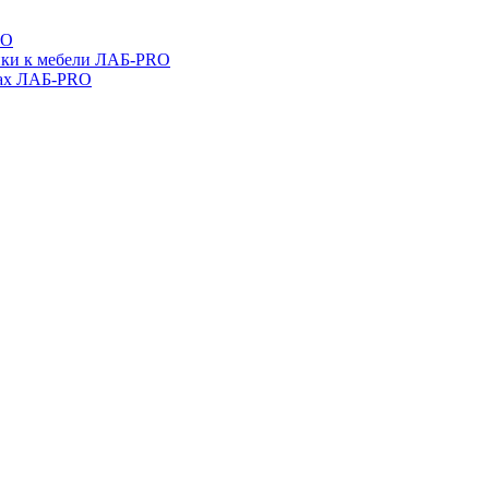
RO
ойки к мебели ЛАБ-PRO
бах ЛАБ-PRO