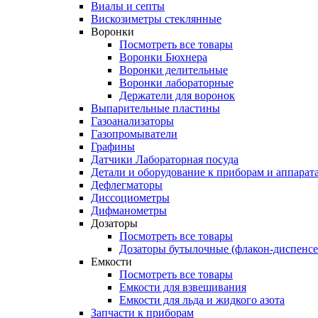
Виалы и септы
Вискозиметры стеклянные
Воронки
Посмотреть все товары
Воронки Бюхнера
Воронки делительные
Воронки лабораторные
Держатели для воронок
Выпарительные пластины
Газоанализаторы
Газопромыватели
Графины
Датчики Лабораторная посуда
Детали и оборудование к приборам и аппарат
Дефлегматоры
Диссоциометры
Дифманометры
Дозаторы
Посмотреть все товары
Дозаторы бутылочные (флакон-диспенс
Емкости
Посмотреть все товары
Емкости для взвешивания
Емкости для льда и жидкого азота
Запчасти к приборам