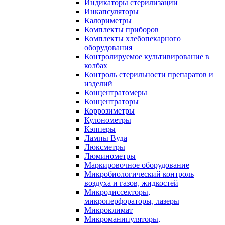
Индикаторы стерилизации
Инкапсуляторы
Калориметры
Комплекты приборов
Комплекты хлебопекарного
оборудования
Контролируемое культивирование в
колбах
Контроль стерильности препаратов и
изделий
Концентратомеры
Концентраторы
Коррозиметры
Кулонометры
Кэпперы
Лампы Вуда
Люксметры
Люминометры
Маркировочное оборудование
Микробиологический контроль
воздуха и газов, жидкостей
Микродиссекторы,
микроперфораторы, лазеры
Микроклимат
Микроманипуляторы,