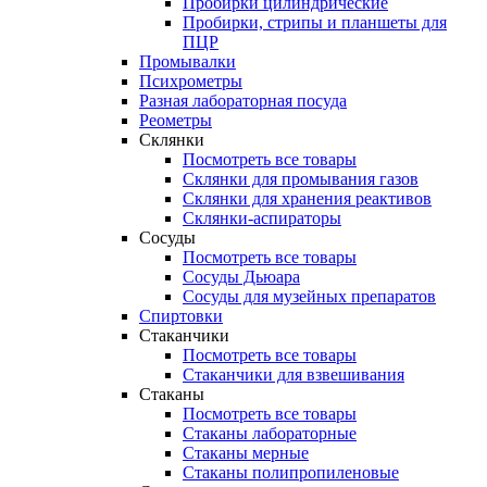
Пробирки цилиндрические
Пробирки, стрипы и планшеты для
ПЦР
Промывалки
Психрометры
Разная лабораторная посуда
Реометры
Склянки
Посмотреть все товары
Склянки для промывания газов
Склянки для хранения реактивов
Склянки-аспираторы
Сосуды
Посмотреть все товары
Сосуды Дьюара
Сосуды для музейных препаратов
Спиртовки
Стаканчики
Посмотреть все товары
Стаканчики для взвешивания
Стаканы
Посмотреть все товары
Стаканы лабораторные
Стаканы мерные
Стаканы полипропиленовые