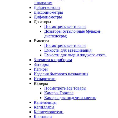
аппаратам
Дефлегматоры
Диссоциометры
Дифманометры
Дозаторы
Посмотреть все товары
Дозаторы бутылочные (флакон-
диспенсеры)
Емкости
Посмотреть все товары
Емкости для взвешивания
Емкости для льда и жидкого азота
Запчасти к приборам
Затворы
Изгибы
Изделия бытового назначения
Испарители
Камеры
Посмотреть все товары
Камеры Горяева
Камеры для подсчета клеток
Капельницы
Капилляры
Каплеуловители
Кастрюли