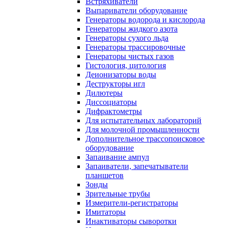
Встряхиватели
Выпариватели оборудование
Генераторы водорода и кислорода
Генераторы жидкого азота
Генераторы сухого льда
Генераторы трассировочные
Генераторы чистых газов
Гистология, цитология
Деионизаторы воды
Деструкторы игл
Дилютеры
Диссоциаторы
Дифрактометры
Для испытательных лабораторий
Для молочной промышленности
Дополнительное трассопоисковое
оборудование
Запаивание ампул
Запаиватели, запечатыватели
планшетов
Зонды
Зрительные трубы
Измерители-регистраторы
Имитаторы
Инактиваторы сыворотки