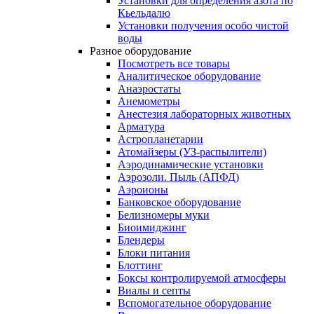
Установки для определения азота по
Кьельдалю
Установки получения особо чистой
воды
Разное оборудование
Посмотреть все товары
Аналитическое оборудование
Анаэростаты
Анемометры
Анестезия лабораторных животных
Арматура
Астропланетарии
Атомайзеры (УЗ-распылители)
Аэродинамические установки
Аэрозоли. Пыль (АПФД)
Аэроионы
Банковское оборудование
Белизномеры муки
Биоимиджинг
Блендеры
Блоки питания
Блоттинг
Боксы контролируемой атмосферы
Виалы и септы
Вспомогательное оборудование