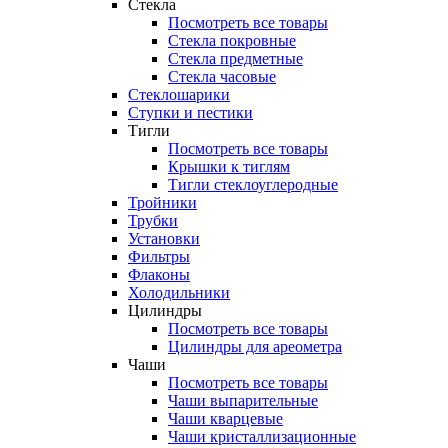
Стекла
Посмотреть все товары
Стекла покровные
Стекла предметные
Стекла часовые
Стеклошарики
Ступки и пестики
Тигли
Посмотреть все товары
Крышки к тиглям
Тигли стеклоуглеродные
Тройники
Трубки
Установки
Фильтры
Флаконы
Холодильники
Цилиндры
Посмотреть все товары
Цилиндры для ареометра
Чаши
Посмотреть все товары
Чаши выпарительные
Чаши кварцевые
Чаши кристаллизационные