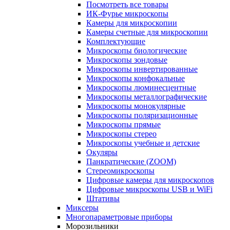
Посмотреть все товары
ИК-Фурье микроскопы
Камеры для микроскопии
Камеры счетные для микроскопии
Комплектующие
Микроскопы биологические
Микроскопы зондовые
Микроскопы инвертированные
Микроскопы конфокальные
Микроскопы люминесцентные
Микроскопы металлографические
Микроскопы монокулярные
Микроскопы поляризационные
Микроскопы прямые
Микроскопы стерео
Микроскопы учебные и детские
Окуляры
Панкратические (ZOOM)
Стереомикроскопы
Цифровые камеры для микроскопов
Цифровые микроскопы USB и WiFi
Штативы
Миксеры
Многопараметровые приборы
Морозильники