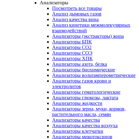
Анализаторы
Посмотреть все товары
Анализ дымовых газов
Анализ качества вина
Анализ кинетики межмолекулярных
взаимодействий
Анализаторы (экстракторы) жира
Анализаторы БПК
Анализаторы СО2
Анализаторы СОЭ
Анализаторы ХПК
Анализаторы азота, белка
Анализаторы биохимические
Анализаторы вольтамперометрические
Анализаторы газов крови и
электролитов
Анализаторы гематологические
Анализаторы глюкозы, лактата
Анализаторы жидкости
Анализаторы зерна, муки, кормов,
растительного масла, семян
Анализаторы качества
Анализаторы качества воздуха
Анализаторы клетчатки
Анализаторы микотоксинов