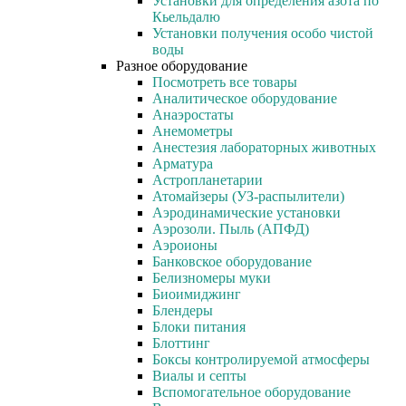
Установки для определения азота по
Кьельдалю
Установки получения особо чистой
воды
Разное оборудование
Посмотреть все товары
Аналитическое оборудование
Анаэростаты
Анемометры
Анестезия лабораторных животных
Арматура
Астропланетарии
Атомайзеры (УЗ-распылители)
Аэродинамические установки
Аэрозоли. Пыль (АПФД)
Аэроионы
Банковское оборудование
Белизномеры муки
Биоимиджинг
Блендеры
Блоки питания
Блоттинг
Боксы контролируемой атмосферы
Виалы и септы
Вспомогательное оборудование