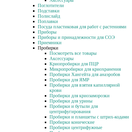
Аксессуары
Поглотители
Подставки
Полислайд
Поплавки
Посуда пластиковая для работ с растениями
Приборы
Приборы и принадлежности для СОЭ
Приемники
Пробирки
Посмотреть все товары
Аксессуары
Криопробирки для ПЦР
Микропробирки для криохранения
Пробирки Хангейта для анаэробов
Пробирки для ЯМР
Пробирки для взятия капиллярной
крови
Пробирки для криозаморозки
Пробирки для урины
Пробирки и бутыли для
центрифугирования
Пробирки и планшеты с штрих-кодами
Пробирки конические
Пробирки центрифужные