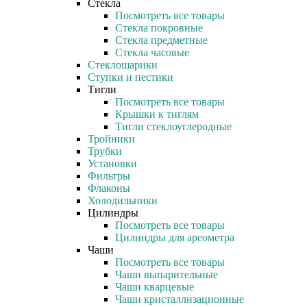
Стекла
Посмотреть все товары
Стекла покровные
Стекла предметные
Стекла часовые
Стеклошарики
Ступки и пестики
Тигли
Посмотреть все товары
Крышки к тиглям
Тигли стеклоуглеродные
Тройники
Трубки
Установки
Фильтры
Флаконы
Холодильники
Цилиндры
Посмотреть все товары
Цилиндры для ареометра
Чаши
Посмотреть все товары
Чаши выпарительные
Чаши кварцевые
Чаши кристаллизационные