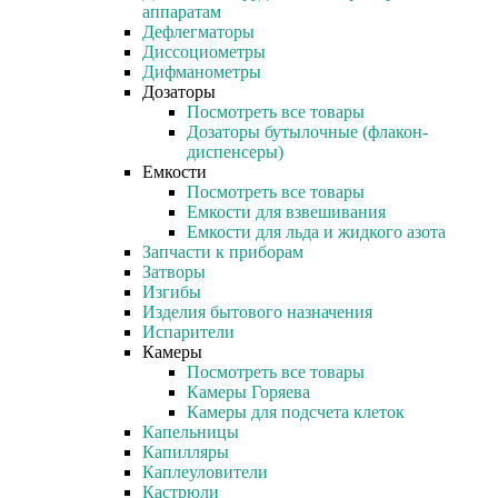
аппаратам
Дефлегматоры
Диссоциометры
Дифманометры
Дозаторы
Посмотреть все товары
Дозаторы бутылочные (флакон-
диспенсеры)
Емкости
Посмотреть все товары
Емкости для взвешивания
Емкости для льда и жидкого азота
Запчасти к приборам
Затворы
Изгибы
Изделия бытового назначения
Испарители
Камеры
Посмотреть все товары
Камеры Горяева
Камеры для подсчета клеток
Капельницы
Капилляры
Каплеуловители
Кастрюли