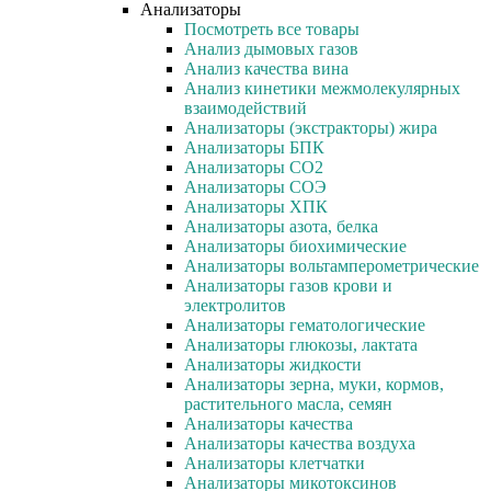
Анализаторы
Посмотреть все товары
Анализ дымовых газов
Анализ качества вина
Анализ кинетики межмолекулярных
взаимодействий
Анализаторы (экстракторы) жира
Анализаторы БПК
Анализаторы СО2
Анализаторы СОЭ
Анализаторы ХПК
Анализаторы азота, белка
Анализаторы биохимические
Анализаторы вольтамперометрические
Анализаторы газов крови и
электролитов
Анализаторы гематологические
Анализаторы глюкозы, лактата
Анализаторы жидкости
Анализаторы зерна, муки, кормов,
растительного масла, семян
Анализаторы качества
Анализаторы качества воздуха
Анализаторы клетчатки
Анализаторы микотоксинов