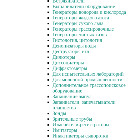
Встряхиватели
Выпариватели оборудование
Генераторы водорода и кислорода
Генераторы жидкого азота
Генераторы сухого льда
Генераторы трассировочные
Генераторы чистых газов
Гистология, цитология
Деионизаторы воды
Деструкторы игл
Дилютеры
Диссоциаторы
Дифрактометры
Для испытательных лабораторий
Для молочной промышленности
Дополнительное трассопоисковое
оборудование
Запаивание ампул
Запаиватели, запечатыватели
планшетов
Зонды
Зрительные трубы
Измерители-регистраторы
Имитаторы
Инактиваторы сыворотки