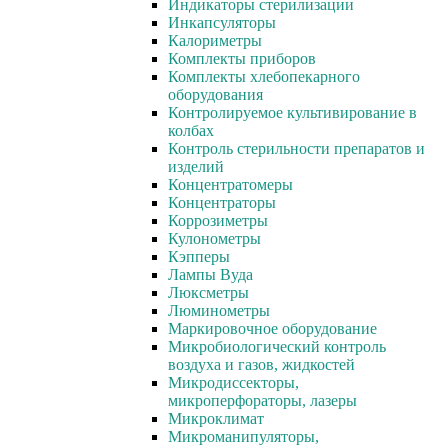
Индикаторы стерилизации
Инкапсуляторы
Калориметры
Комплекты приборов
Комплекты хлебопекарного
оборудования
Контролируемое культивирование в
колбах
Контроль стерильности препаратов и
изделий
Концентратомеры
Концентраторы
Коррозиметры
Кулонометры
Кэпперы
Лампы Вуда
Люксметры
Люминометры
Маркировочное оборудование
Микробиологический контроль
воздуха и газов, жидкостей
Микродиссекторы,
микроперфораторы, лазеры
Микроклимат
Микроманипуляторы,