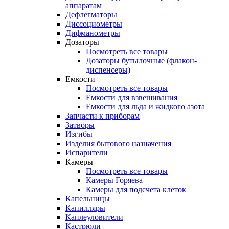
аппаратам
Дефлегматоры
Диссоциометры
Дифманометры
Дозаторы
Посмотреть все товары
Дозаторы бутылочные (флакон-
диспенсеры)
Емкости
Посмотреть все товары
Емкости для взвешивания
Емкости для льда и жидкого азота
Запчасти к приборам
Затворы
Изгибы
Изделия бытового назначения
Испарители
Камеры
Посмотреть все товары
Камеры Горяева
Камеры для подсчета клеток
Капельницы
Капилляры
Каплеуловители
Кастрюли