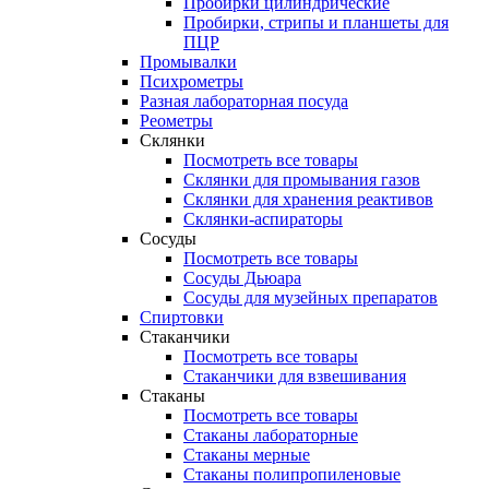
Пробирки цилиндрические
Пробирки, стрипы и планшеты для
ПЦР
Промывалки
Психрометры
Разная лабораторная посуда
Реометры
Склянки
Посмотреть все товары
Склянки для промывания газов
Склянки для хранения реактивов
Склянки-аспираторы
Сосуды
Посмотреть все товары
Сосуды Дьюара
Сосуды для музейных препаратов
Спиртовки
Стаканчики
Посмотреть все товары
Стаканчики для взвешивания
Стаканы
Посмотреть все товары
Стаканы лабораторные
Стаканы мерные
Стаканы полипропиленовые