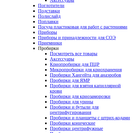
Аксессуары
Поглотители
Подставки
Полислайд
Поплавки
Посуда пластиковая для работ с растениями
Приборы
Приборы и принадлежности для СОЭ
Приемники
Пробирки
Посмотреть все товары
Аксессуары
Криопробирки для ПЦР
Микропробирки для криохранения
Пробирки Хангейта для анаэробов
Пробирки для ЯМР
Пробирки для взятия капиллярной
крови
Пробирки для криозаморозки
Пробирки для урины
Пробирки и бутыли для
центрифугирования
Пробирки и планшеты с штрих-кодами
Пробирки конические
Пробирки центрифужные