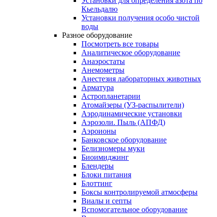
Установки для определения азота по
Кьельдалю
Установки получения особо чистой
воды
Разное оборудование
Посмотреть все товары
Аналитическое оборудование
Анаэростаты
Анемометры
Анестезия лабораторных животных
Арматура
Астропланетарии
Атомайзеры (УЗ-распылители)
Аэродинамические установки
Аэрозоли. Пыль (АПФД)
Аэроионы
Банковское оборудование
Белизномеры муки
Биоимиджинг
Блендеры
Блоки питания
Блоттинг
Боксы контролируемой атмосферы
Виалы и септы
Вспомогательное оборудование