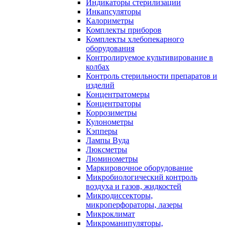
Индикаторы стерилизации
Инкапсуляторы
Калориметры
Комплекты приборов
Комплекты хлебопекарного
оборудования
Контролируемое культивирование в
колбах
Контроль стерильности препаратов и
изделий
Концентратомеры
Концентраторы
Коррозиметры
Кулонометры
Кэпперы
Лампы Вуда
Люксметры
Люминометры
Маркировочное оборудование
Микробиологический контроль
воздуха и газов, жидкостей
Микродиссекторы,
микроперфораторы, лазеры
Микроклимат
Микроманипуляторы,