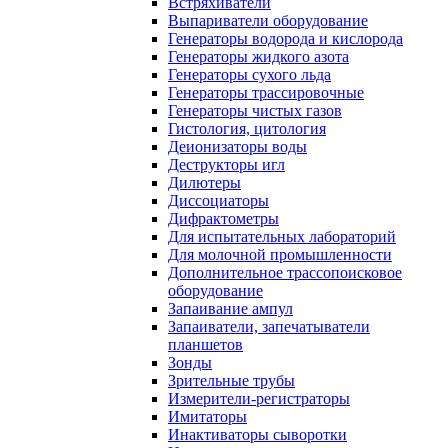
Встряхиватели
Выпариватели оборудование
Генераторы водорода и кислорода
Генераторы жидкого азота
Генераторы сухого льда
Генераторы трассировочные
Генераторы чистых газов
Гистология, цитология
Деионизаторы воды
Деструкторы игл
Дилютеры
Диссоциаторы
Дифрактометры
Для испытательных лабораторий
Для молочной промышленности
Дополнительное трассопоисковое
оборудование
Запаивание ампул
Запаиватели, запечатыватели
планшетов
Зонды
Зрительные трубы
Измерители-регистраторы
Имитаторы
Инактиваторы сыворотки