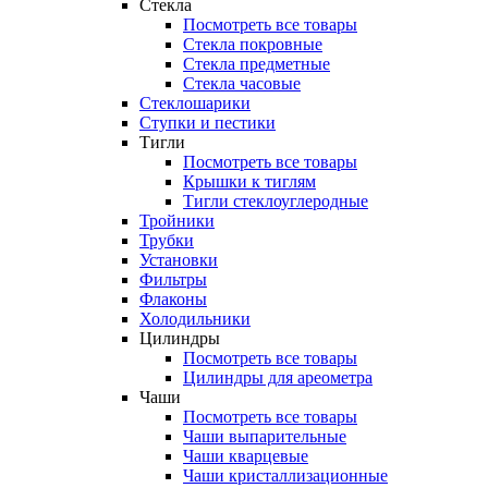
Стекла
Посмотреть все товары
Стекла покровные
Стекла предметные
Стекла часовые
Стеклошарики
Ступки и пестики
Тигли
Посмотреть все товары
Крышки к тиглям
Тигли стеклоуглеродные
Тройники
Трубки
Установки
Фильтры
Флаконы
Холодильники
Цилиндры
Посмотреть все товары
Цилиндры для ареометра
Чаши
Посмотреть все товары
Чаши выпарительные
Чаши кварцевые
Чаши кристаллизационные