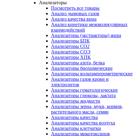
Анализаторы
Посмотреть все товары
Анализ дымовых газов
Анализ качества вина
Анализ кинетики межмолекулярных
взаимодействий
Анализаторы (экстракторы) жира
Анализаторы БПК
Анализаторы СО2
Анализаторы СОЭ
Анализаторы ХПК
Анализаторы азота, белка
Анализаторы биохимические
Анализаторы вольтамперометрические
Анализаторы газов крови и
электролитов
Анализаторы гематологические
Анализаторы глюкозы, лактата
Анализаторы жидкости
Анализаторы зерна, муки, кормов,
растительного масла, семян
Анализаторы качества
Анализаторы качества воздуха
Анализаторы клетчатки
Анализаторы микотоксинов