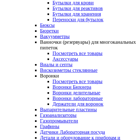
Бутылки для крови
Бутылки для реактивов
Бутылки для хранения
Переноски для бутылок
Бюксы
Бюретки
Вакуумметры
Ванночки (резервуары) для многоканальных
пипеток
Посмотреть все товары
Аксессуары
Виалы и септы
Вискозиметры стеклянные
Воронки
Посмотреть все товары
Воронки Бюхнера
Воронки делительные
Воронки лабораторные
Держатели для воронок
Выпарительные пластины
Газоанализаторы
Газопромыватели
Графины
Датчики Лабораторная посуда
Детали и оборудование к приборам и