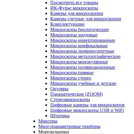
Посмотреть все товары
ИК-Фурье микроскопы
Камеры для микроскопии
Камеры счетные для микроскопии
Комплектующие
Микроскопы биологические
Микроскопы зондовые
Микроскопы инвертированные
Микроскопы конфокальные
Микроскопы люминесцентные
Микроскопы металлографические
Микроскопы монокулярные
Микроскопы поляризационные
Микроскопы прямые
Микроскопы стерео
Микроскопы учебные и детские
Окуляры
Панкратические (ZOOM)
Стереомикроскопы
Цифровые камеры для микроскопов
Цифровые микроскопы USB и WiFi
Штативы
Миксеры
Многопараметровые приборы
Морозильники