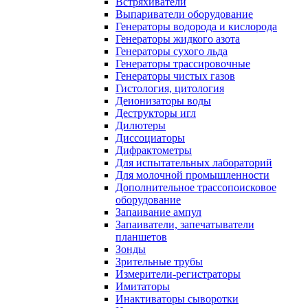
Встряхиватели
Выпариватели оборудование
Генераторы водорода и кислорода
Генераторы жидкого азота
Генераторы сухого льда
Генераторы трассировочные
Генераторы чистых газов
Гистология, цитология
Деионизаторы воды
Деструкторы игл
Дилютеры
Диссоциаторы
Дифрактометры
Для испытательных лабораторий
Для молочной промышленности
Дополнительное трассопоисковое
оборудование
Запаивание ампул
Запаиватели, запечатыватели
планшетов
Зонды
Зрительные трубы
Измерители-регистраторы
Имитаторы
Инактиваторы сыворотки