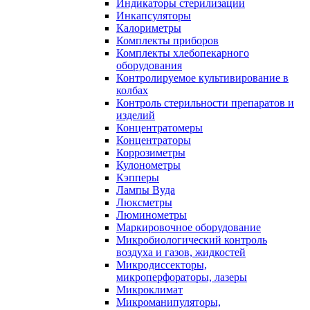
Индикаторы стерилизации
Инкапсуляторы
Калориметры
Комплекты приборов
Комплекты хлебопекарного
оборудования
Контролируемое культивирование в
колбах
Контроль стерильности препаратов и
изделий
Концентратомеры
Концентраторы
Коррозиметры
Кулонометры
Кэпперы
Лампы Вуда
Люксметры
Люминометры
Маркировочное оборудование
Микробиологический контроль
воздуха и газов, жидкостей
Микродиссекторы,
микроперфораторы, лазеры
Микроклимат
Микроманипуляторы,