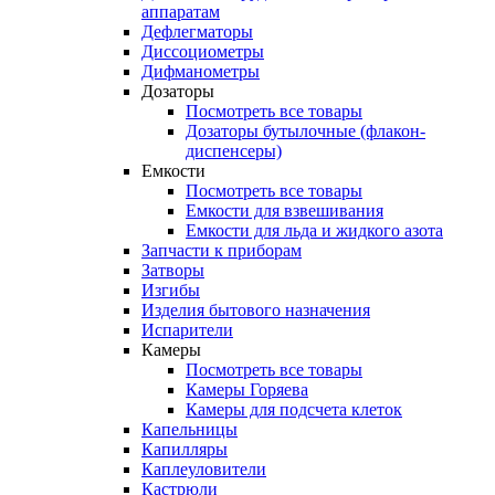
аппаратам
Дефлегматоры
Диссоциометры
Дифманометры
Дозаторы
Посмотреть все товары
Дозаторы бутылочные (флакон-
диспенсеры)
Емкости
Посмотреть все товары
Емкости для взвешивания
Емкости для льда и жидкого азота
Запчасти к приборам
Затворы
Изгибы
Изделия бытового назначения
Испарители
Камеры
Посмотреть все товары
Камеры Горяева
Камеры для подсчета клеток
Капельницы
Капилляры
Каплеуловители
Кастрюли