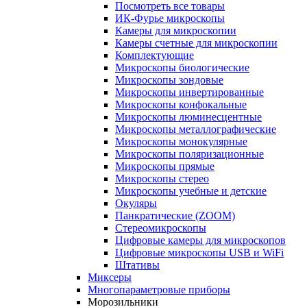
Посмотреть все товары
ИК-Фурье микроскопы
Камеры для микроскопии
Камеры счетные для микроскопии
Комплектующие
Микроскопы биологические
Микроскопы зондовые
Микроскопы инвертированные
Микроскопы конфокальные
Микроскопы люминесцентные
Микроскопы металлографические
Микроскопы монокулярные
Микроскопы поляризационные
Микроскопы прямые
Микроскопы стерео
Микроскопы учебные и детские
Окуляры
Панкратические (ZOOM)
Стереомикроскопы
Цифровые камеры для микроскопов
Цифровые микроскопы USB и WiFi
Штативы
Миксеры
Многопараметровые приборы
Морозильники