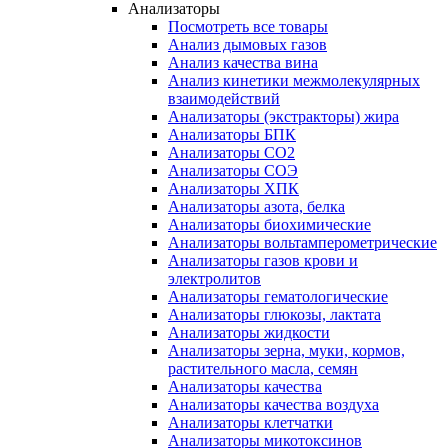
Анализаторы
Посмотреть все товары
Анализ дымовых газов
Анализ качества вина
Анализ кинетики межмолекулярных
взаимодействий
Анализаторы (экстракторы) жира
Анализаторы БПК
Анализаторы СО2
Анализаторы СОЭ
Анализаторы ХПК
Анализаторы азота, белка
Анализаторы биохимические
Анализаторы вольтамперометрические
Анализаторы газов крови и
электролитов
Анализаторы гематологические
Анализаторы глюкозы, лактата
Анализаторы жидкости
Анализаторы зерна, муки, кормов,
растительного масла, семян
Анализаторы качества
Анализаторы качества воздуха
Анализаторы клетчатки
Анализаторы микотоксинов