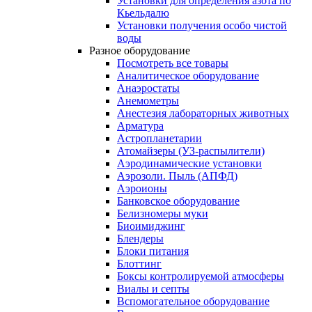
Установки для определения азота по
Кьельдалю
Установки получения особо чистой
воды
Разное оборудование
Посмотреть все товары
Аналитическое оборудование
Анаэростаты
Анемометры
Анестезия лабораторных животных
Арматура
Астропланетарии
Атомайзеры (УЗ-распылители)
Аэродинамические установки
Аэрозоли. Пыль (АПФД)
Аэроионы
Банковское оборудование
Белизномеры муки
Биоимиджинг
Блендеры
Блоки питания
Блоттинг
Боксы контролируемой атмосферы
Виалы и септы
Вспомогательное оборудование