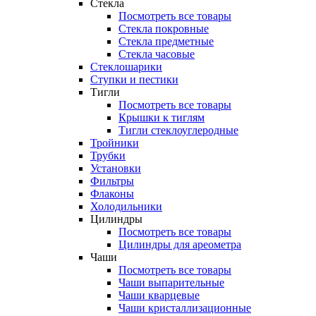
Стекла
Посмотреть все товары
Стекла покровные
Стекла предметные
Стекла часовые
Стеклошарики
Ступки и пестики
Тигли
Посмотреть все товары
Крышки к тиглям
Тигли стеклоуглеродные
Тройники
Трубки
Установки
Фильтры
Флаконы
Холодильники
Цилиндры
Посмотреть все товары
Цилиндры для ареометра
Чаши
Посмотреть все товары
Чаши выпарительные
Чаши кварцевые
Чаши кристаллизационные