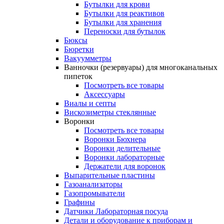
Бутылки для крови
Бутылки для реактивов
Бутылки для хранения
Переноски для бутылок
Бюксы
Бюретки
Вакуумметры
Ванночки (резервуары) для многоканальных
пипеток
Посмотреть все товары
Аксессуары
Виалы и септы
Вискозиметры стеклянные
Воронки
Посмотреть все товары
Воронки Бюхнера
Воронки делительные
Воронки лабораторные
Держатели для воронок
Выпарительные пластины
Газоанализаторы
Газопромыватели
Графины
Датчики Лабораторная посуда
Детали и оборудование к приборам и