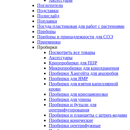
Аксессуары
Поглотители
Подставки
Полислайд
Поплавки
Посуда пластиковая для работ с растениями
Приборы
Приборы и принадлежности для СОЭ
Приемники
Пробирки
Посмотреть все товары
Аксессуары
Криопробирки для ПЦР
Микропробирки для криохранения
Пробирки Хангейта для анаэробов
Пробирки для ЯМР
Пробирки для взятия капиллярной
крови
Пробирки для криозаморозки
Пробирки для урины
Пробирки и бутыли для
центрифугирования
Пробирки и планшеты с штрих-кодами
Пробирки конические
Пробирки центрифужные