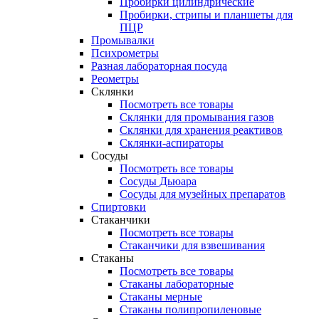
Пробирки цилиндрические
Пробирки, стрипы и планшеты для
ПЦР
Промывалки
Психрометры
Разная лабораторная посуда
Реометры
Склянки
Посмотреть все товары
Склянки для промывания газов
Склянки для хранения реактивов
Склянки-аспираторы
Сосуды
Посмотреть все товары
Сосуды Дьюара
Сосуды для музейных препаратов
Спиртовки
Стаканчики
Посмотреть все товары
Стаканчики для взвешивания
Стаканы
Посмотреть все товары
Стаканы лабораторные
Стаканы мерные
Стаканы полипропиленовые