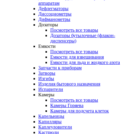
аппаратам
Дефлегматоры
Диссоциометры
Дифманометры
Дозаторы
Посмотреть все товары
Дозаторы бутылочные (флакон-
диспенсеры)
Емкости
Посмотреть все товары
Емкости для взвешивания
Емкости для льда и жидкого азота
Запчасти к приборам
Затворы
Изгибы
Изделия бытового назначения
Испарители
Камеры
Посмотреть все товары
Камеры Горяева
Камеры для подсчета клеток
Капельницы
Капилляры
Каплеуловители
Кастрюли