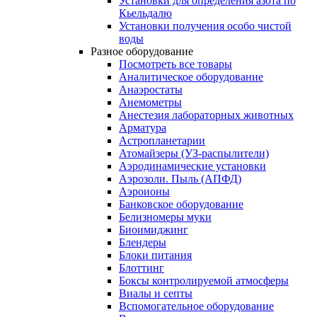
Установки для определения азота по
Кьельдалю
Установки получения особо чистой
воды
Разное оборудование
Посмотреть все товары
Аналитическое оборудование
Анаэростаты
Анемометры
Анестезия лабораторных животных
Арматура
Астропланетарии
Атомайзеры (УЗ-распылители)
Аэродинамические установки
Аэрозоли. Пыль (АПФД)
Аэроионы
Банковское оборудование
Белизномеры муки
Биоимиджинг
Блендеры
Блоки питания
Блоттинг
Боксы контролируемой атмосферы
Виалы и септы
Вспомогательное оборудование