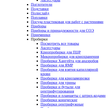
Аксессуары
Поглотители
Подставки
Полислайд
Поплавки
Посуда пластиковая для работ с растениями
Приборы
Приборы и принадлежности для СОЭ
Приемники
Пробирки
Посмотреть все товары
Аксессуары
Криопробирки для ПЦР
Микропробирки для криохранения
Пробирки Хангейта для анаэробов
Пробирки для ЯМР
Пробирки для взятия капиллярной
крови
Пробирки для криозаморозки
Пробирки для урины
Пробирки и бутыли для
центрифугирования
Пробирки и планшеты с штрих-кодами
Пробирки конические
Пробирки центрифужные