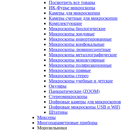
Посмотреть все товары
ИК-Фурье микроскопы
Камеры для микроскопии
Камеры счетные для микроскопии
Комплектующие
Микроскопы биологические
Микроскопы зондовые
Микроскопы инвертированные
Микроскопы конфокальные
Микроскопы люминесцентные
Микроскопы металлографические
Микроскопы монокулярные
Микроскопы поляризационные
Микроскопы прямые
Микроскопы стерео
Микроскопы учебные и детские
Окуляры
Панкратические (ZOOM)
Стереомикроскопы
Цифровые камеры для микроскопов
Цифровые микроскопы USB и WiFi
Штативы
Миксеры
Многопараметровые приборы
Морозильники