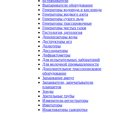
Встряхиватели
Выпариватели оборудование
Генераторы водорода и кислорода
Генераторы жидкого азота
Генераторы сухого льда
Генераторы трассировочные
Генераторы чистых газов
Гистология, цитология
Деионизаторы воды
Деструкторы игл
Дилютеры
Диссоциаторы
Дифрактометры
Для испытательных лабораторий
Для молочной промышленности
Дополнительное трассопоисковое
оборудование
Запаивание ампул
Запаиватели, запечатыватели
планшетов
Зонды
Зрительные трубы
Измерители-регистраторы
Имитаторы
Инактиваторы сыворотки