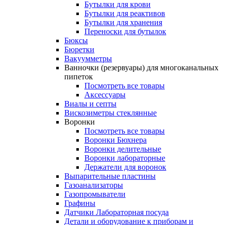
Бутылки для крови
Бутылки для реактивов
Бутылки для хранения
Переноски для бутылок
Бюксы
Бюретки
Вакуумметры
Ванночки (резервуары) для многоканальных
пипеток
Посмотреть все товары
Аксессуары
Виалы и септы
Вискозиметры стеклянные
Воронки
Посмотреть все товары
Воронки Бюхнера
Воронки делительные
Воронки лабораторные
Держатели для воронок
Выпарительные пластины
Газоанализаторы
Газопромыватели
Графины
Датчики Лабораторная посуда
Детали и оборудование к приборам и