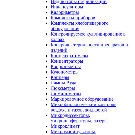
Индикаторы стерилизации
Инкапсуляторы
Калориметры
Комплекты приборов
Комплекты хлебопекарного
оборудования
Контролируемое культивирование в
колбах
Контроль стерильности препаратов и
изделий
Концентратомеры
Концентраторы
Коррозиметры
Кулонометры
Кэпперы
Лампы Вуда
Люксметры
Люминометры
Маркировочное оборудование
Микробиологический контроль
воздуха и газов, жидкостей
Микродиссекторы,
микроперфораторы, лазеры
Микроклимат
Микроманипуляторы,