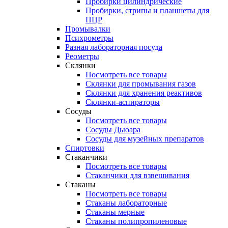
Пробирки цилиндрические
Пробирки, стрипы и планшеты для
ПЦР
Промывалки
Психрометры
Разная лабораторная посуда
Реометры
Склянки
Посмотреть все товары
Склянки для промывания газов
Склянки для хранения реактивов
Склянки-аспираторы
Сосуды
Посмотреть все товары
Сосуды Дьюара
Сосуды для музейных препаратов
Спиртовки
Стаканчики
Посмотреть все товары
Стаканчики для взвешивания
Стаканы
Посмотреть все товары
Стаканы лабораторные
Стаканы мерные
Стаканы полипропиленовые