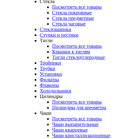
Стекла
Посмотреть все товары
Стекла покровные
Стекла предметные
Стекла часовые
Стеклошарики
Ступки и пестики
Тигли
Посмотреть все товары
Крышки к тиглям
Тигли стеклоуглеродные
Тройники
Трубки
Установки
Фильтры
Флаконы
Холодильники
Цилиндры
Посмотреть все товары
Цилиндры для ареометра
Чаши
Посмотреть все товары
Чаши выпарительные
Чаши кварцевые
Чаши кристаллизационные