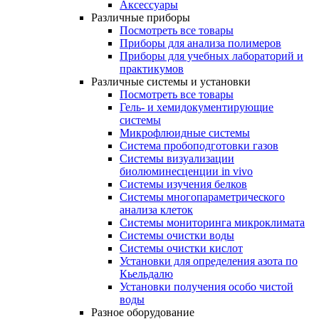
Аксессуары
Различные приборы
Посмотреть все товары
Приборы для анализа полимеров
Приборы для учебных лабораторий и
практикумов
Различные системы и установки
Посмотреть все товары
Гель- и хемидокументирующие
системы
Микрофлюидные системы
Система пробоподготовки газов
Системы визуализации
биолюминесценции in vivo
Системы изучения белков
Системы многопараметрического
анализа клеток
Системы мониторинга микроклимата
Системы очистки воды
Системы очистки кислот
Установки для определения азота по
Кьельдалю
Установки получения особо чистой
воды
Разное оборудование