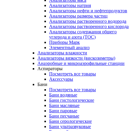
Анализаторы мяса
Анализаторы натрия
Анализаторы нефти и нефтепродуктов
Анализаторы размера частиц
Анализаторы растворенного водорода
Анализаторы растворенного кислорода
Анализаторы содержания общего
углерода и азота (ТОС)
Приборы Марк
Элементный анализ
Анализаторы влажности
Анализаторы вязкости (вискозиметры)
Анаэробные и микроаэрофильные станции
Аспираторы
Посмотреть все товары
Аксессуары
Бани
Посмотреть все товары
Бани водяные
Бани гистологические
Бани масляные
Бани паровые
Бани песчаные
Бани серологические
Бани ультразвуковые