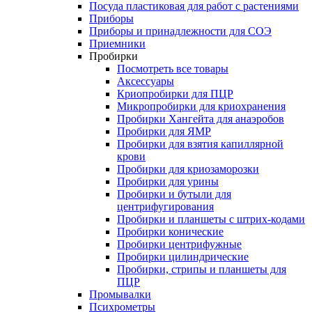
Посуда пластиковая для работ с растениями
Приборы
Приборы и принадлежности для СОЭ
Приемники
Пробирки
Посмотреть все товары
Аксессуары
Криопробирки для ПЦР
Микропробирки для криохранения
Пробирки Хангейта для анаэробов
Пробирки для ЯМР
Пробирки для взятия капиллярной
крови
Пробирки для криозаморозки
Пробирки для урины
Пробирки и бутыли для
центрифугирования
Пробирки и планшеты с штрих-кодами
Пробирки конические
Пробирки центрифужные
Пробирки цилиндрические
Пробирки, стрипы и планшеты для
ПЦР
Промывалки
Психрометры