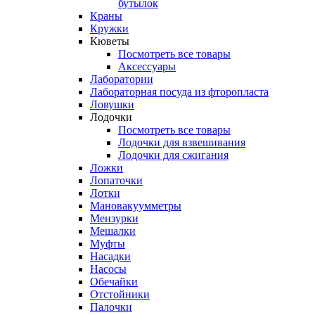
бутылок
Краны
Кружки
Кюветы
Посмотреть все товары
Аксессуары
Лаборатории
Лабораторная посуда из фторопласта
Ловушки
Лодочки
Посмотреть все товары
Лодочки для взвешивания
Лодочки для сжигания
Ложки
Лопаточки
Лотки
Мановакуумметры
Мензурки
Мешалки
Муфты
Насадки
Насосы
Обечайки
Отстойники
Палочки