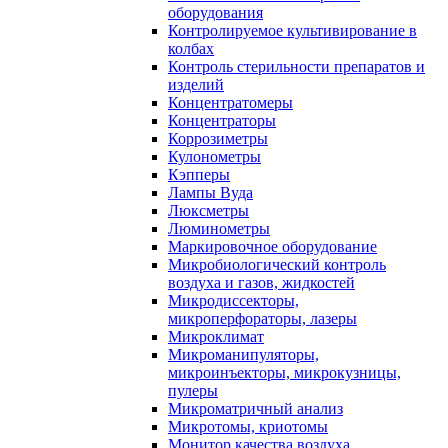
оборудования
Контролируемое культивирование в
колбах
Контроль стерильности препаратов и
изделий
Концентратомеры
Концентраторы
Коррозиметры
Кулонометры
Кэпперы
Лампы Вуда
Люксметры
Люминометры
Маркировочное оборудование
Микробиологический контроль
воздуха и газов, жидкостей
Микродиссекторы,
микроперфораторы, лазеры
Микроклимат
Микроманипуляторы,
микроинъекторы, микрокузницы,
пулеры
Микроматричный анализ
Микротомы, криотомы
Монитор качества воздуха