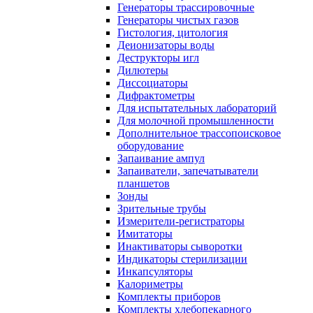
Генераторы трассировочные
Генераторы чистых газов
Гистология, цитология
Деионизаторы воды
Деструкторы игл
Дилютеры
Диссоциаторы
Дифрактометры
Для испытательных лабораторий
Для молочной промышленности
Дополнительное трассопоисковое
оборудование
Запаивание ампул
Запаиватели, запечатыватели
планшетов
Зонды
Зрительные трубы
Измерители-регистраторы
Имитаторы
Инактиваторы сыворотки
Индикаторы стерилизации
Инкапсуляторы
Калориметры
Комплекты приборов
Комплекты хлебопекарного