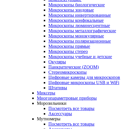
Микроскопы биологические
Микроскопы зондовые
Микроскопы инвертированные
Микроскопы конфокальные
Микроскопы люминесцентные
Микроскопы металлографические
Микроскопы монокулярные
Микроскопы поляризационные
Микроскопы прямые
Микроскопы стерео
Микроскопы учебные и детские
Окуляры
Панкратические (ZOOM)
Стереомикроскопы
Цифровые камеры для микроскопов
Цифровые микроскопы USB и WiFi
Штативы
Миксеры
Многопараметровые приборы
Морозильники
Посмотреть все товары
Аксессуары
Мутномеры
Посмотреть все товары