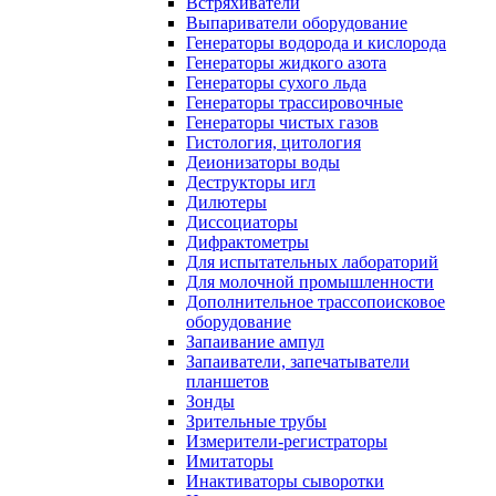
Встряхиватели
Выпариватели оборудование
Генераторы водорода и кислорода
Генераторы жидкого азота
Генераторы сухого льда
Генераторы трассировочные
Генераторы чистых газов
Гистология, цитология
Деионизаторы воды
Деструкторы игл
Дилютеры
Диссоциаторы
Дифрактометры
Для испытательных лабораторий
Для молочной промышленности
Дополнительное трассопоисковое
оборудование
Запаивание ампул
Запаиватели, запечатыватели
планшетов
Зонды
Зрительные трубы
Измерители-регистраторы
Имитаторы
Инактиваторы сыворотки