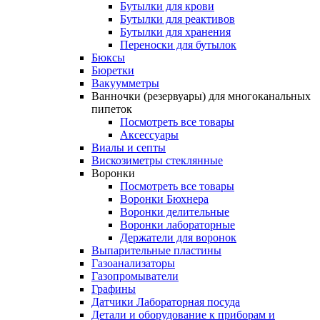
Бутылки для крови
Бутылки для реактивов
Бутылки для хранения
Переноски для бутылок
Бюксы
Бюретки
Вакуумметры
Ванночки (резервуары) для многоканальных
пипеток
Посмотреть все товары
Аксессуары
Виалы и септы
Вискозиметры стеклянные
Воронки
Посмотреть все товары
Воронки Бюхнера
Воронки делительные
Воронки лабораторные
Держатели для воронок
Выпарительные пластины
Газоанализаторы
Газопромыватели
Графины
Датчики Лабораторная посуда
Детали и оборудование к приборам и