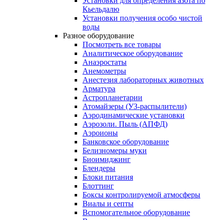
Установки для определения азота по
Кьельдалю
Установки получения особо чистой
воды
Разное оборудование
Посмотреть все товары
Аналитическое оборудование
Анаэростаты
Анемометры
Анестезия лабораторных животных
Арматура
Астропланетарии
Атомайзеры (УЗ-распылители)
Аэродинамические установки
Аэрозоли. Пыль (АПФД)
Аэроионы
Банковское оборудование
Белизномеры муки
Биоимиджинг
Блендеры
Блоки питания
Блоттинг
Боксы контролируемой атмосферы
Виалы и септы
Вспомогательное оборудование