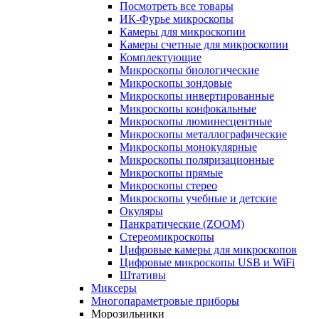
Посмотреть все товары
ИК-Фурье микроскопы
Камеры для микроскопии
Камеры счетные для микроскопии
Комплектующие
Микроскопы биологические
Микроскопы зондовые
Микроскопы инвертированные
Микроскопы конфокальные
Микроскопы люминесцентные
Микроскопы металлографические
Микроскопы монокулярные
Микроскопы поляризационные
Микроскопы прямые
Микроскопы стерео
Микроскопы учебные и детские
Окуляры
Панкратические (ZOOM)
Стереомикроскопы
Цифровые камеры для микроскопов
Цифровые микроскопы USB и WiFi
Штативы
Миксеры
Многопараметровые приборы
Морозильники