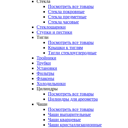
Стекла
Посмотреть все товары
Стекла покровные
Стекла предметные
Стекла часовые
Стеклошарики
Ступки и пестики
Тигли
Посмотреть все товары
Крышки к тиглям
Тигли стеклоуглеродные
Тройники
Трубки
Установки
Фильтры
Флаконы
Холодильники
Цилиндры
Посмотреть все товары
Цилиндры для ареометра
Чаши
Посмотреть все товары
Чаши выпарительные
Чаши кварцевые
Чаши кристаллизационные