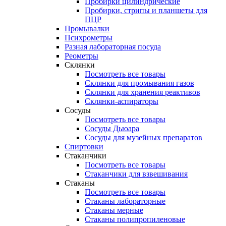
Пробирки цилиндрические
Пробирки, стрипы и планшеты для
ПЦР
Промывалки
Психрометры
Разная лабораторная посуда
Реометры
Склянки
Посмотреть все товары
Склянки для промывания газов
Склянки для хранения реактивов
Склянки-аспираторы
Сосуды
Посмотреть все товары
Сосуды Дьюара
Сосуды для музейных препаратов
Спиртовки
Стаканчики
Посмотреть все товары
Стаканчики для взвешивания
Стаканы
Посмотреть все товары
Стаканы лабораторные
Стаканы мерные
Стаканы полипропиленовые