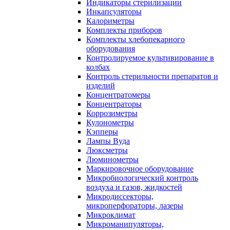
Индикаторы стерилизации
Инкапсуляторы
Калориметры
Комплекты приборов
Комплекты хлебопекарного
оборудования
Контролируемое культивирование в
колбах
Контроль стерильности препаратов и
изделий
Концентратомеры
Концентраторы
Коррозиметры
Кулонометры
Кэпперы
Лампы Вуда
Люксметры
Люминометры
Маркировочное оборудование
Микробиологический контроль
воздуха и газов, жидкостей
Микродиссекторы,
микроперфораторы, лазеры
Микроклимат
Микроманипуляторы,