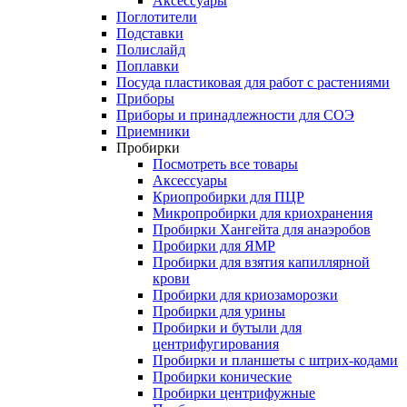
Аксессуары
Поглотители
Подставки
Полислайд
Поплавки
Посуда пластиковая для работ с растениями
Приборы
Приборы и принадлежности для СОЭ
Приемники
Пробирки
Посмотреть все товары
Аксессуары
Криопробирки для ПЦР
Микропробирки для криохранения
Пробирки Хангейта для анаэробов
Пробирки для ЯМР
Пробирки для взятия капиллярной
крови
Пробирки для криозаморозки
Пробирки для урины
Пробирки и бутыли для
центрифугирования
Пробирки и планшеты с штрих-кодами
Пробирки конические
Пробирки центрифужные