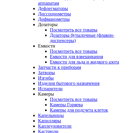
аппаратам
Дефлегматоры
Диссоциометры
Дифманометры
Дозаторы
Посмотреть все товары
Дозаторы бутылочные (флакон-
диспенсеры)
Емкости
Посмотреть все товары
Емкости для взвешивания
Емкости для льда и жидкого азота
Запчасти к приборам
Затворы
Изгибы
Изделия бытового назначения
Испарители
Камеры
Посмотреть все товары
Камеры Горяева
Камеры для подсчета клеток
Капельницы
Капилляры
Каплеуловители
Кастрюли