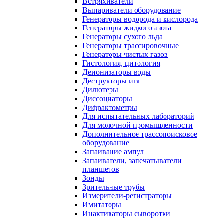
Встряхиватели
Выпариватели оборудование
Генераторы водорода и кислорода
Генераторы жидкого азота
Генераторы сухого льда
Генераторы трассировочные
Генераторы чистых газов
Гистология, цитология
Деионизаторы воды
Деструкторы игл
Дилютеры
Диссоциаторы
Дифрактометры
Для испытательных лабораторий
Для молочной промышленности
Дополнительное трассопоисковое
оборудование
Запаивание ампул
Запаиватели, запечатыватели
планшетов
Зонды
Зрительные трубы
Измерители-регистраторы
Имитаторы
Инактиваторы сыворотки