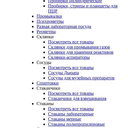
Пробирки цилиндрические
Пробирки, стрипы и планшеты для
ПЦР
Промывалки
Психрометры
Разная лабораторная посуда
Реометры
Склянки
Посмотреть все товары
Склянки для промывания газов
Склянки для хранения реактивов
Склянки-аспираторы
Сосуды
Посмотреть все товары
Сосуды Дьюара
Сосуды для музейных препаратов
Спиртовки
Стаканчики
Посмотреть все товары
Стаканчики для взвешивания
Стаканы
Посмотреть все товары
Стаканы лабораторные
Стаканы мерные
Стаканы полипропиленовые