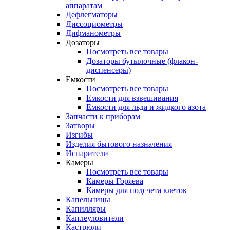
аппаратам
Дефлегматоры
Диссоциометры
Дифманометры
Дозаторы
Посмотреть все товары
Дозаторы бутылочные (флакон-
диспенсеры)
Емкости
Посмотреть все товары
Емкости для взвешивания
Емкости для льда и жидкого азота
Запчасти к приборам
Затворы
Изгибы
Изделия бытового назначения
Испарители
Камеры
Посмотреть все товары
Камеры Горяева
Камеры для подсчета клеток
Капельницы
Капилляры
Каплеуловители
Кастрюли