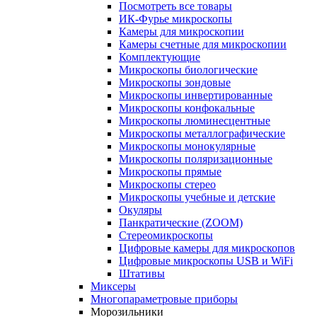
Посмотреть все товары
ИК-Фурье микроскопы
Камеры для микроскопии
Камеры счетные для микроскопии
Комплектующие
Микроскопы биологические
Микроскопы зондовые
Микроскопы инвертированные
Микроскопы конфокальные
Микроскопы люминесцентные
Микроскопы металлографические
Микроскопы монокулярные
Микроскопы поляризационные
Микроскопы прямые
Микроскопы стерео
Микроскопы учебные и детские
Окуляры
Панкратические (ZOOM)
Стереомикроскопы
Цифровые камеры для микроскопов
Цифровые микроскопы USB и WiFi
Штативы
Миксеры
Многопараметровые приборы
Морозильники