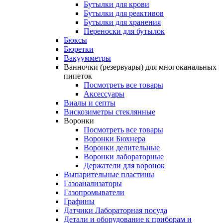
Бутылки для крови
Бутылки для реактивов
Бутылки для хранения
Переноски для бутылок
Бюксы
Бюретки
Вакуумметры
Ванночки (резервуары) для многоканальных
пипеток
Посмотреть все товары
Аксессуары
Виалы и септы
Вискозиметры стеклянные
Воронки
Посмотреть все товары
Воронки Бюхнера
Воронки делительные
Воронки лабораторные
Держатели для воронок
Выпарительные пластины
Газоанализаторы
Газопромыватели
Графины
Датчики Лабораторная посуда
Детали и оборудование к приборам и