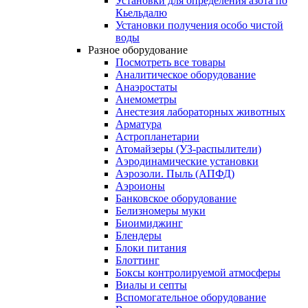
Установки для определения азота по
Кьельдалю
Установки получения особо чистой
воды
Разное оборудование
Посмотреть все товары
Аналитическое оборудование
Анаэростаты
Анемометры
Анестезия лабораторных животных
Арматура
Астропланетарии
Атомайзеры (УЗ-распылители)
Аэродинамические установки
Аэрозоли. Пыль (АПФД)
Аэроионы
Банковское оборудование
Белизномеры муки
Биоимиджинг
Блендеры
Блоки питания
Блоттинг
Боксы контролируемой атмосферы
Виалы и септы
Вспомогательное оборудование