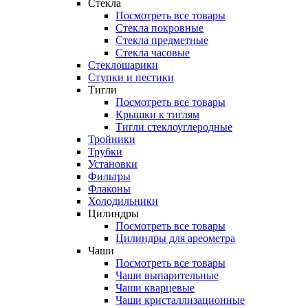
Стекла
Посмотреть все товары
Стекла покровные
Стекла предметные
Стекла часовые
Стеклошарики
Ступки и пестики
Тигли
Посмотреть все товары
Крышки к тиглям
Тигли стеклоуглеродные
Тройники
Трубки
Установки
Фильтры
Флаконы
Холодильники
Цилиндры
Посмотреть все товары
Цилиндры для ареометра
Чаши
Посмотреть все товары
Чаши выпарительные
Чаши кварцевые
Чаши кристаллизационные