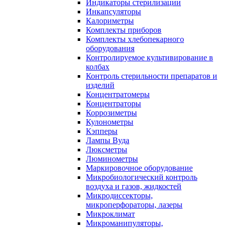
Индикаторы стерилизации
Инкапсуляторы
Калориметры
Комплекты приборов
Комплекты хлебопекарного
оборудования
Контролируемое культивирование в
колбах
Контроль стерильности препаратов и
изделий
Концентратомеры
Концентраторы
Коррозиметры
Кулонометры
Кэпперы
Лампы Вуда
Люксметры
Люминометры
Маркировочное оборудование
Микробиологический контроль
воздуха и газов, жидкостей
Микродиссекторы,
микроперфораторы, лазеры
Микроклимат
Микроманипуляторы,