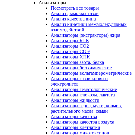
Анализаторы
Посмотреть все товары
Анализ дымовых газов
Анализ качества вина
Анализ кинетики межмолекулярных
взаимодействий
Анализаторы (экстракторы) жира
Анализаторы БПК
Анализаторы СО2
Анализаторы СОЭ
Анализаторы ХПК
Анализаторы азота, белка
Анализаторы биохимические
Анализаторы вольтамперометрические
Анализаторы газов крови и
электролитов
Анализаторы гематологические
Анализаторы глюкозы, лактата
Анализаторы жидкости
Анализаторы зерна, муки, кормов,
растительного масла, семян
Анализаторы качества
Анализаторы качества воздуха
Анализаторы клетчатки
Анализаторы микотоксинов