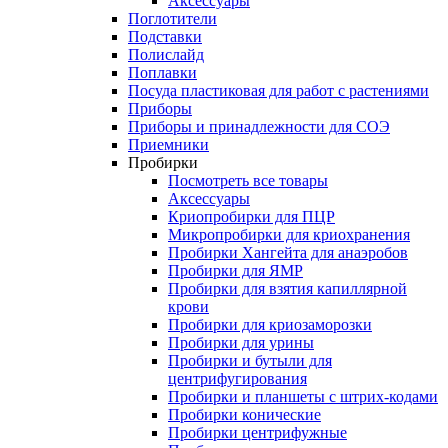
Аксессуары
Поглотители
Подставки
Полислайд
Поплавки
Посуда пластиковая для работ с растениями
Приборы
Приборы и принадлежности для СОЭ
Приемники
Пробирки
Посмотреть все товары
Аксессуары
Криопробирки для ПЦР
Микропробирки для криохранения
Пробирки Хангейта для анаэробов
Пробирки для ЯМР
Пробирки для взятия капиллярной
крови
Пробирки для криозаморозки
Пробирки для урины
Пробирки и бутыли для
центрифугирования
Пробирки и планшеты с штрих-кодами
Пробирки конические
Пробирки центрифужные