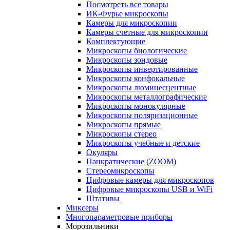
Посмотреть все товары
ИК-Фурье микроскопы
Камеры для микроскопии
Камеры счетные для микроскопии
Комплектующие
Микроскопы биологические
Микроскопы зондовые
Микроскопы инвертированные
Микроскопы конфокальные
Микроскопы люминесцентные
Микроскопы металлографические
Микроскопы монокулярные
Микроскопы поляризационные
Микроскопы прямые
Микроскопы стерео
Микроскопы учебные и детские
Окуляры
Панкратические (ZOOM)
Стереомикроскопы
Цифровые камеры для микроскопов
Цифровые микроскопы USB и WiFi
Штативы
Миксеры
Многопараметровые приборы
Морозильники