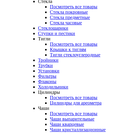
Стекла
Посмотреть все товары
Стекла покровные
Стекла предметные
Стекла часовые
Стеклошарики
Ступки и пестики
Тигли
Посмотреть все товары
Крышки к тиглям
Тигли стеклоуглеродные
Тройники
Трубки
Установки
Фильтры
Флаконы
Холодильники
Цилиндры
Посмотреть все товары
Цилиндры для ареометра
Чаши
Посмотреть все товары
Чаши выпарительные
Чаши кварцевые
Чаши кристаллизационные