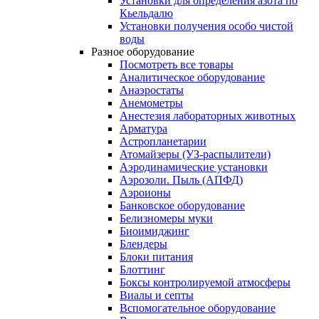
Установки для определения азота по
Кьельдалю
Установки получения особо чистой
воды
Разное оборудование
Посмотреть все товары
Аналитическое оборудование
Анаэростаты
Анемометры
Анестезия лабораторных животных
Арматура
Астропланетарии
Атомайзеры (УЗ-распылители)
Аэродинамические установки
Аэрозоли. Пыль (АПФД)
Аэроионы
Банковское оборудование
Белизномеры муки
Биоимиджинг
Блендеры
Блоки питания
Блоттинг
Боксы контролируемой атмосферы
Виалы и септы
Вспомогательное оборудование