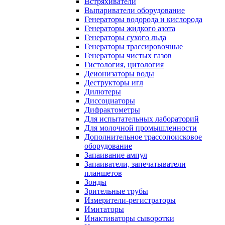
Встряхиватели
Выпариватели оборудование
Генераторы водорода и кислорода
Генераторы жидкого азота
Генераторы сухого льда
Генераторы трассировочные
Генераторы чистых газов
Гистология, цитология
Деионизаторы воды
Деструкторы игл
Дилютеры
Диссоциаторы
Дифрактометры
Для испытательных лабораторий
Для молочной промышленности
Дополнительное трассопоисковое
оборудование
Запаивание ампул
Запаиватели, запечатыватели
планшетов
Зонды
Зрительные трубы
Измерители-регистраторы
Имитаторы
Инактиваторы сыворотки