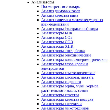
Анализаторы
Посмотреть все товары
Анализ дымовых газов
Анализ качества вина
Анализ кинетики межмолекулярных
взаимодействий
Анализаторы (экстракторы) жира
Анализаторы БПК
Анализаторы СО2
Анализаторы СОЭ
Анализаторы ХПК
Анализаторы азота, белка
Анализаторы биохимические
Анализаторы вольтамперометрические
Анализаторы газов крови и
электролитов
Анализаторы гематологические
Анализаторы глюкозы, лактата
Анализаторы жидкости
Анализаторы зерна, муки, кормов,
растительного масла, семян
Анализаторы качества
Анализаторы качества воздуха
Анализаторы клетчатки
Анализаторы микотоксинов