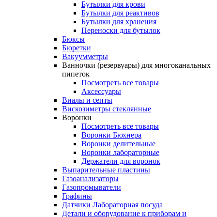
Бутылки для крови
Бутылки для реактивов
Бутылки для хранения
Переноски для бутылок
Бюксы
Бюретки
Вакуумметры
Ванночки (резервуары) для многоканальных
пипеток
Посмотреть все товары
Аксессуары
Виалы и септы
Вискозиметры стеклянные
Воронки
Посмотреть все товары
Воронки Бюхнера
Воронки делительные
Воронки лабораторные
Держатели для воронок
Выпарительные пластины
Газоанализаторы
Газопромыватели
Графины
Датчики Лабораторная посуда
Детали и оборудование к приборам и