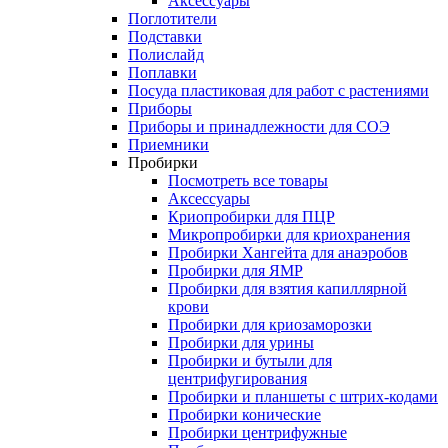
Аксессуары
Поглотители
Подставки
Полислайд
Поплавки
Посуда пластиковая для работ с растениями
Приборы
Приборы и принадлежности для СОЭ
Приемники
Пробирки
Посмотреть все товары
Аксессуары
Криопробирки для ПЦР
Микропробирки для криохранения
Пробирки Хангейта для анаэробов
Пробирки для ЯМР
Пробирки для взятия капиллярной
крови
Пробирки для криозаморозки
Пробирки для урины
Пробирки и бутыли для
центрифугирования
Пробирки и планшеты с штрих-кодами
Пробирки конические
Пробирки центрифужные