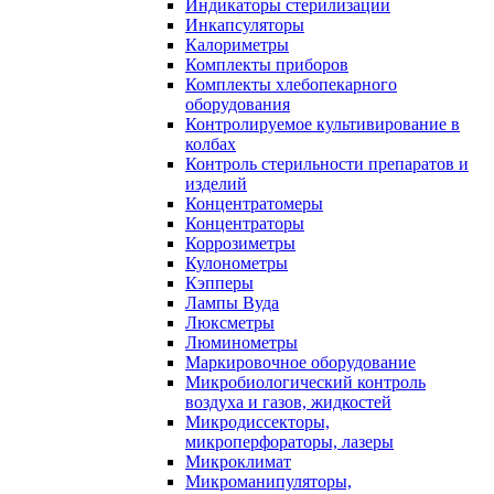
Индикаторы стерилизации
Инкапсуляторы
Калориметры
Комплекты приборов
Комплекты хлебопекарного
оборудования
Контролируемое культивирование в
колбах
Контроль стерильности препаратов и
изделий
Концентратомеры
Концентраторы
Коррозиметры
Кулонометры
Кэпперы
Лампы Вуда
Люксметры
Люминометры
Маркировочное оборудование
Микробиологический контроль
воздуха и газов, жидкостей
Микродиссекторы,
микроперфораторы, лазеры
Микроклимат
Микроманипуляторы,