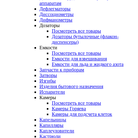
аппаратам
Дефлегматоры
Диссоциометры
Дифманометры
Дозаторы
Посмотреть все товары
Дозаторы бутылочные (флакон-
диспенсеры)
Емкости
Посмотреть все товары
Емкости для взвешивания
Емкости для льда и жидкого азота
Запчасти к приборам
Затворы
Изгибы
Изделия бытового назначения
Испарители
Камеры
Посмотреть все товары
Камеры Горяева
Камеры для подсчета клеток
Капельницы
Капилляры
Каплеуловители
Кастрюли