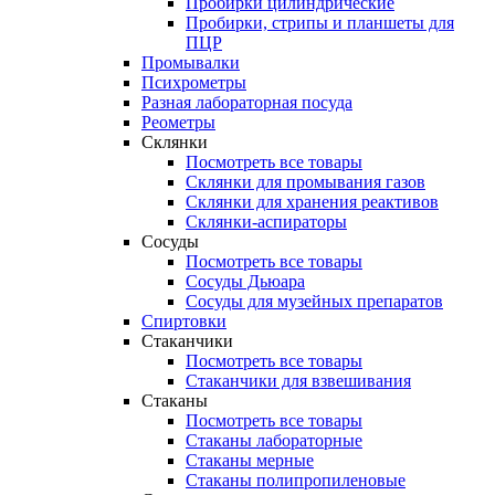
Пробирки цилиндрические
Пробирки, стрипы и планшеты для
ПЦР
Промывалки
Психрометры
Разная лабораторная посуда
Реометры
Склянки
Посмотреть все товары
Склянки для промывания газов
Склянки для хранения реактивов
Склянки-аспираторы
Сосуды
Посмотреть все товары
Сосуды Дьюара
Сосуды для музейных препаратов
Спиртовки
Стаканчики
Посмотреть все товары
Стаканчики для взвешивания
Стаканы
Посмотреть все товары
Стаканы лабораторные
Стаканы мерные
Стаканы полипропиленовые