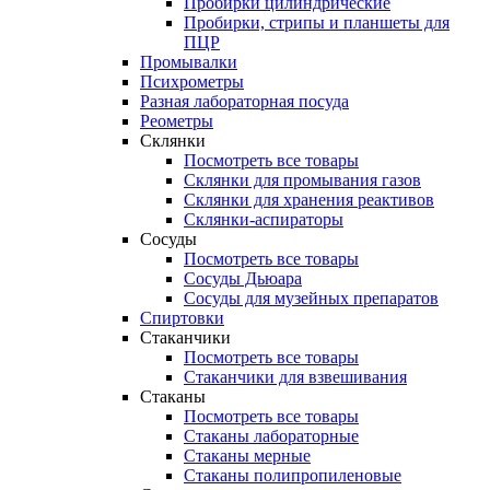
Пробирки цилиндрические
Пробирки, стрипы и планшеты для
ПЦР
Промывалки
Психрометры
Разная лабораторная посуда
Реометры
Склянки
Посмотреть все товары
Склянки для промывания газов
Склянки для хранения реактивов
Склянки-аспираторы
Сосуды
Посмотреть все товары
Сосуды Дьюара
Сосуды для музейных препаратов
Спиртовки
Стаканчики
Посмотреть все товары
Стаканчики для взвешивания
Стаканы
Посмотреть все товары
Стаканы лабораторные
Стаканы мерные
Стаканы полипропиленовые