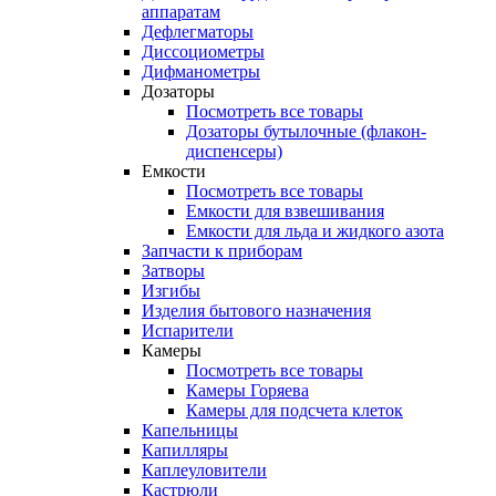
аппаратам
Дефлегматоры
Диссоциометры
Дифманометры
Дозаторы
Посмотреть все товары
Дозаторы бутылочные (флакон-
диспенсеры)
Емкости
Посмотреть все товары
Емкости для взвешивания
Емкости для льда и жидкого азота
Запчасти к приборам
Затворы
Изгибы
Изделия бытового назначения
Испарители
Камеры
Посмотреть все товары
Камеры Горяева
Камеры для подсчета клеток
Капельницы
Капилляры
Каплеуловители
Кастрюли