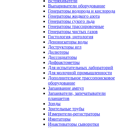
Встряхиватели
Выпариватели оборудование
Генераторы водорода и кислорода
Генераторы жидкого азота
Генераторы сухого льда
Генераторы трассировочные
Генераторы чистых газов
Гистология, цитология
Деионизаторы воды
Деструкторы игл
Дилютеры
Диссоциаторы
Дифрактометры
Для испытательных лабораторий
Для молочной промышленности
Дополнительное трассопоисковое
оборудование
Запаивание ампул
Запаиватели, запечатыватели
планшетов
Зонды
Зрительные трубы
Измерители-регистраторы
Имитаторы
Инактиваторы сыворотки