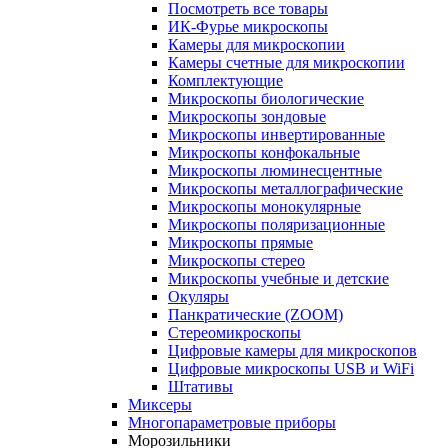
Посмотреть все товары
ИК-Фурье микроскопы
Камеры для микроскопии
Камеры счетные для микроскопии
Комплектующие
Микроскопы биологические
Микроскопы зондовые
Микроскопы инвертированные
Микроскопы конфокальные
Микроскопы люминесцентные
Микроскопы металлографические
Микроскопы монокулярные
Микроскопы поляризационные
Микроскопы прямые
Микроскопы стерео
Микроскопы учебные и детские
Окуляры
Панкратические (ZOOM)
Стереомикроскопы
Цифровые камеры для микроскопов
Цифровые микроскопы USB и WiFi
Штативы
Миксеры
Многопараметровые приборы
Морозильники