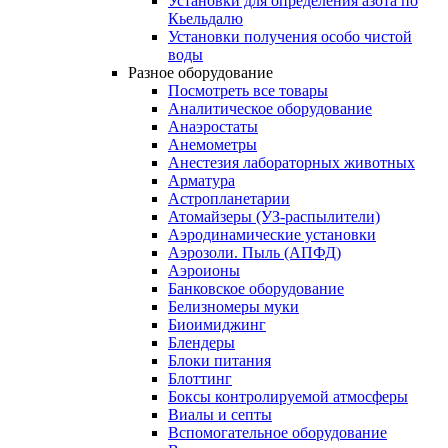
Установки для определения азота по
Кьельдалю
Установки получения особо чистой
воды
Разное оборудование
Посмотреть все товары
Аналитическое оборудование
Анаэростаты
Анемометры
Анестезия лабораторных животных
Арматура
Астропланетарии
Атомайзеры (УЗ-распылители)
Аэродинамические установки
Аэрозоли. Пыль (АПФД)
Аэроионы
Банковское оборудование
Белизномеры муки
Биоимиджинг
Блендеры
Блоки питания
Блоттинг
Боксы контролируемой атмосферы
Виалы и септы
Вспомогательное оборудование