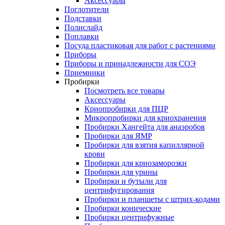
Аксессуары
Поглотители
Подставки
Полислайд
Поплавки
Посуда пластиковая для работ с растениями
Приборы
Приборы и принадлежности для СОЭ
Приемники
Пробирки
Посмотреть все товары
Аксессуары
Криопробирки для ПЦР
Микропробирки для криохранения
Пробирки Хангейта для анаэробов
Пробирки для ЯМР
Пробирки для взятия капиллярной
крови
Пробирки для криозаморозки
Пробирки для урины
Пробирки и бутыли для
центрифугирования
Пробирки и планшеты с штрих-кодами
Пробирки конические
Пробирки центрифужные