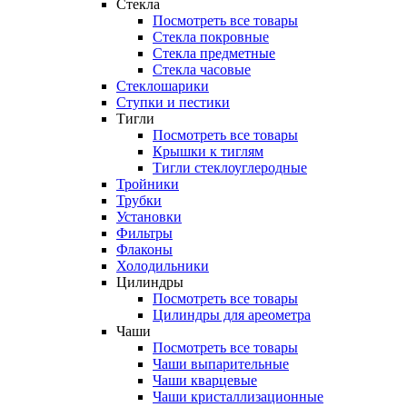
Стекла
Посмотреть все товары
Стекла покровные
Стекла предметные
Стекла часовые
Стеклошарики
Ступки и пестики
Тигли
Посмотреть все товары
Крышки к тиглям
Тигли стеклоуглеродные
Тройники
Трубки
Установки
Фильтры
Флаконы
Холодильники
Цилиндры
Посмотреть все товары
Цилиндры для ареометра
Чаши
Посмотреть все товары
Чаши выпарительные
Чаши кварцевые
Чаши кристаллизационные