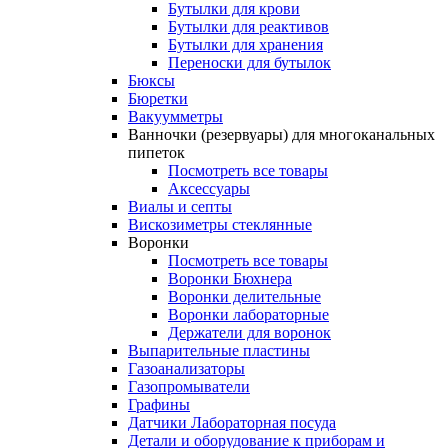
Бутылки для крови
Бутылки для реактивов
Бутылки для хранения
Переноски для бутылок
Бюксы
Бюретки
Вакуумметры
Ванночки (резервуары) для многоканальных
пипеток
Посмотреть все товары
Аксессуары
Виалы и септы
Вискозиметры стеклянные
Воронки
Посмотреть все товары
Воронки Бюхнера
Воронки делительные
Воронки лабораторные
Держатели для воронок
Выпарительные пластины
Газоанализаторы
Газопромыватели
Графины
Датчики Лабораторная посуда
Детали и оборудование к приборам и