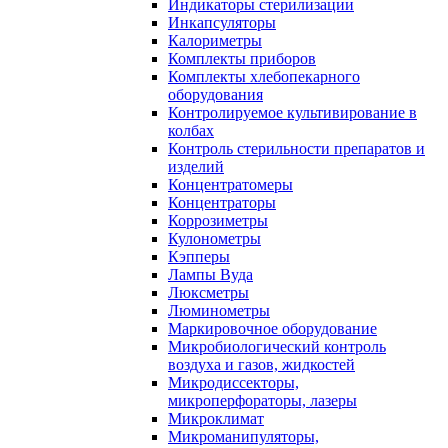
Индикаторы стерилизации
Инкапсуляторы
Калориметры
Комплекты приборов
Комплекты хлебопекарного
оборудования
Контролируемое культивирование в
колбах
Контроль стерильности препаратов и
изделий
Концентратомеры
Концентраторы
Коррозиметры
Кулонометры
Кэпперы
Лампы Вуда
Люксметры
Люминометры
Маркировочное оборудование
Микробиологический контроль
воздуха и газов, жидкостей
Микродиссекторы,
микроперфораторы, лазеры
Микроклимат
Микроманипуляторы,