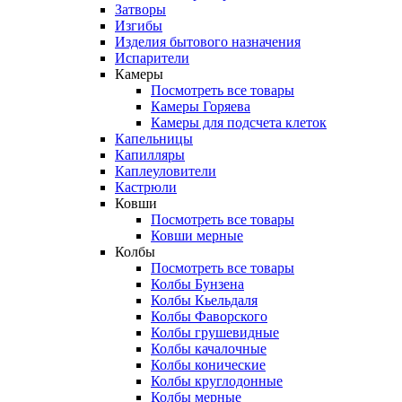
Затворы
Изгибы
Изделия бытового назначения
Испарители
Камеры
Посмотреть все товары
Камеры Горяева
Камеры для подсчета клеток
Капельницы
Капилляры
Каплеуловители
Кастрюли
Ковши
Посмотреть все товары
Ковши мерные
Колбы
Посмотреть все товары
Колбы Бунзена
Колбы Кьельдаля
Колбы Фаворского
Колбы грушевидные
Колбы качалочные
Колбы конические
Колбы круглодонные
Колбы мерные