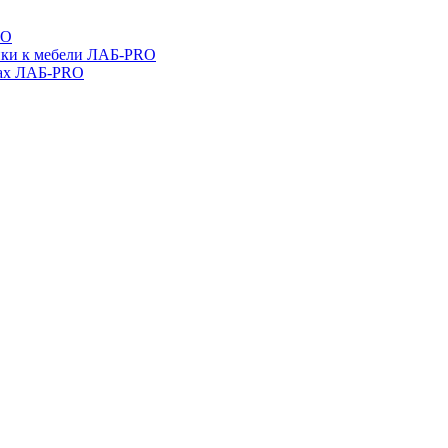
RO
ойки к мебели ЛАБ-PRO
бах ЛАБ-PRO