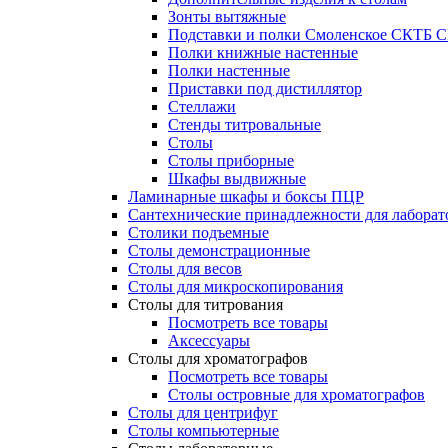
Зонты вытяжные
Подставки и полки Смоленское СКТБ 
Полки книжные настенные
Полки настенные
Приставки под дистиллятор
Стеллажи
Стенды титровальные
Столы
Столы приборные
Шкафы выдвижные
Ламинарные шкафы и боксы ПЦР
Сантехнические принадлежности для лаборат
Столики подъемные
Столы демонстрационные
Столы для весов
Столы для микроскопирования
Столы для титрования
Посмотреть все товары
Аксессуары
Столы для хроматографов
Посмотреть все товары
Столы островные для хроматографов
Столы для центрифуг
Столы компьютерные