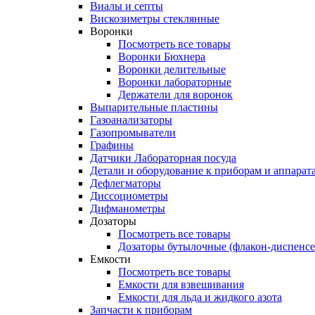
Виалы и септы
Вискозиметры стеклянные
Воронки
Посмотреть все товары
Воронки Бюхнера
Воронки делительные
Воронки лабораторные
Держатели для воронок
Выпарительные пластины
Газоанализаторы
Газопромыватели
Графины
Датчики Лабораторная посуда
Детали и оборудование к приборам и аппарат
Дефлегматоры
Диссоциометры
Дифманометры
Дозаторы
Посмотреть все товары
Дозаторы бутылочные (флакон-диспенс
Емкости
Посмотреть все товары
Емкости для взвешивания
Емкости для льда и жидкого азота
Запчасти к приборам