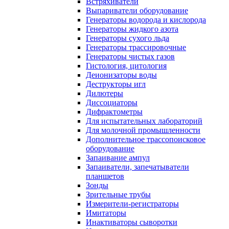
Встряхиватели
Выпариватели оборудование
Генераторы водорода и кислорода
Генераторы жидкого азота
Генераторы сухого льда
Генераторы трассировочные
Генераторы чистых газов
Гистология, цитология
Деионизаторы воды
Деструкторы игл
Дилютеры
Диссоциаторы
Дифрактометры
Для испытательных лабораторий
Для молочной промышленности
Дополнительное трассопоисковое
оборудование
Запаивание ампул
Запаиватели, запечатыватели
планшетов
Зонды
Зрительные трубы
Измерители-регистраторы
Имитаторы
Инактиваторы сыворотки