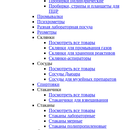
Пробирки цилиндрические
Пробирки, стрипы и планшеты для
ПЦР
Промывалки
Психрометры
Разная лабораторная посуда
Реометры
Склянки
Посмотреть все товары
Склянки для промывания газов
Склянки для хранения реактивов
Склянки-аспираторы
Сосуды
Посмотреть все товары
Сосуды Дьюара
Сосуды для музейных препаратов
Спиртовки
Стаканчики
Посмотреть все товары
Стаканчики для взвешивания
Стаканы
Посмотреть все товары
Стаканы лабораторные
Стаканы мерные
Стаканы полипропиленовые