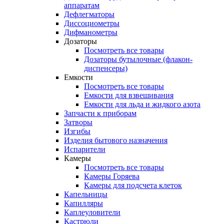
аппаратам
Дефлегматоры
Диссоциометры
Дифманометры
Дозаторы
Посмотреть все товары
Дозаторы бутылочные (флакон-
диспенсеры)
Емкости
Посмотреть все товары
Емкости для взвешивания
Емкости для льда и жидкого азота
Запчасти к приборам
Затворы
Изгибы
Изделия бытового назначения
Испарители
Камеры
Посмотреть все товары
Камеры Горяева
Камеры для подсчета клеток
Капельницы
Капилляры
Каплеуловители
Кастрюли