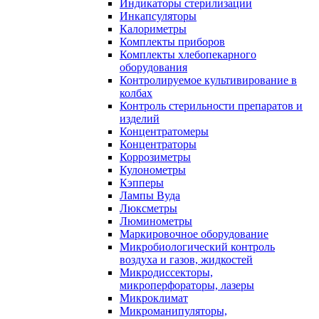
Индикаторы стерилизации
Инкапсуляторы
Калориметры
Комплекты приборов
Комплекты хлебопекарного
оборудования
Контролируемое культивирование в
колбах
Контроль стерильности препаратов и
изделий
Концентратомеры
Концентраторы
Коррозиметры
Кулонометры
Кэпперы
Лампы Вуда
Люксметры
Люминометры
Маркировочное оборудование
Микробиологический контроль
воздуха и газов, жидкостей
Микродиссекторы,
микроперфораторы, лазеры
Микроклимат
Микроманипуляторы,