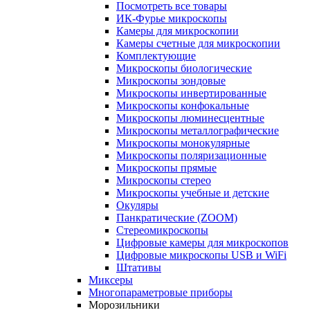
Посмотреть все товары
ИК-Фурье микроскопы
Камеры для микроскопии
Камеры счетные для микроскопии
Комплектующие
Микроскопы биологические
Микроскопы зондовые
Микроскопы инвертированные
Микроскопы конфокальные
Микроскопы люминесцентные
Микроскопы металлографические
Микроскопы монокулярные
Микроскопы поляризационные
Микроскопы прямые
Микроскопы стерео
Микроскопы учебные и детские
Окуляры
Панкратические (ZOOM)
Стереомикроскопы
Цифровые камеры для микроскопов
Цифровые микроскопы USB и WiFi
Штативы
Миксеры
Многопараметровые приборы
Морозильники