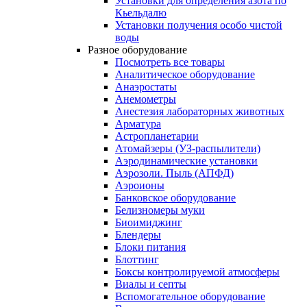
Установки для определения азота по
Кьельдалю
Установки получения особо чистой
воды
Разное оборудование
Посмотреть все товары
Аналитическое оборудование
Анаэростаты
Анемометры
Анестезия лабораторных животных
Арматура
Астропланетарии
Атомайзеры (УЗ-распылители)
Аэродинамические установки
Аэрозоли. Пыль (АПФД)
Аэроионы
Банковское оборудование
Белизномеры муки
Биоимиджинг
Блендеры
Блоки питания
Блоттинг
Боксы контролируемой атмосферы
Виалы и септы
Вспомогательное оборудование