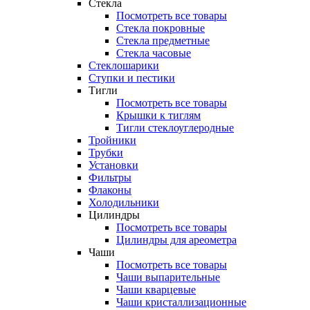
Стекла
Посмотреть все товары
Стекла покровные
Стекла предметные
Стекла часовые
Стеклошарики
Ступки и пестики
Тигли
Посмотреть все товары
Крышки к тиглям
Тигли стеклоуглеродные
Тройники
Трубки
Установки
Фильтры
Флаконы
Холодильники
Цилиндры
Посмотреть все товары
Цилиндры для ареометра
Чаши
Посмотреть все товары
Чаши выпарительные
Чаши кварцевые
Чаши кристаллизационные