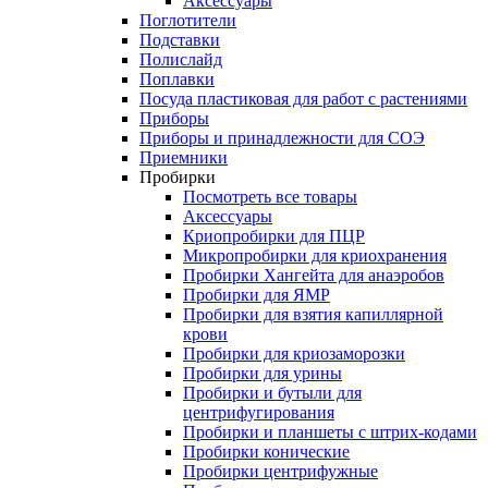
Аксессуары
Поглотители
Подставки
Полислайд
Поплавки
Посуда пластиковая для работ с растениями
Приборы
Приборы и принадлежности для СОЭ
Приемники
Пробирки
Посмотреть все товары
Аксессуары
Криопробирки для ПЦР
Микропробирки для криохранения
Пробирки Хангейта для анаэробов
Пробирки для ЯМР
Пробирки для взятия капиллярной
крови
Пробирки для криозаморозки
Пробирки для урины
Пробирки и бутыли для
центрифугирования
Пробирки и планшеты с штрих-кодами
Пробирки конические
Пробирки центрифужные