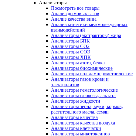
Анализаторы
Посмотреть все товары
Анализ дымовых газов
Анализ качества вина
Анализ кинетики межмолекулярных
взаимодействий
Анализаторы (экстракторы) жира
Анализаторы БПК
Анализаторы СО2
Анализаторы СОЭ
Анализаторы ХПК
Анализаторы азота, белка
Анализаторы биохимические
Анализаторы вольтамперометрические
Анализаторы газов крови и
электролитов
Анализаторы гематологические
Анализаторы глюкозы, лактата
Анализаторы жидкости
Анализаторы зерна, муки, кормов,
растительного масла, семян
Анализаторы качества
Анализаторы качества воздуха
Анализаторы клетчатки
Анализаторы микотоксинов