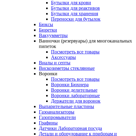
Бутылки для крови
Бутылки для реактивов
Бутылки для хранения
Переноски для бутылок
Бюксы
Бюретки
Вакуумметры
Ванночки (резервуары) для многоканальных
пипеток
Посмотреть все товары
Аксессуары
Виалы и септы
Вискозиметры стеклянные
Воронки
Посмотреть все товары
Воронки Бюхнера
Воронки делительные
Воронки лабораторные
Держатели для воронок
Выпарительные пластины
Газоанализаторы
Газопромыватели
Графины
Датчики Лабораторная посуда
Детали и оборудование к приборам и