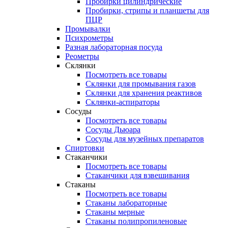
Пробирки цилиндрические
Пробирки, стрипы и планшеты для
ПЦР
Промывалки
Психрометры
Разная лабораторная посуда
Реометры
Склянки
Посмотреть все товары
Склянки для промывания газов
Склянки для хранения реактивов
Склянки-аспираторы
Сосуды
Посмотреть все товары
Сосуды Дьюара
Сосуды для музейных препаратов
Спиртовки
Стаканчики
Посмотреть все товары
Стаканчики для взвешивания
Стаканы
Посмотреть все товары
Стаканы лабораторные
Стаканы мерные
Стаканы полипропиленовые