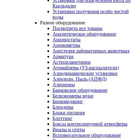
Установки для определения азота по
Кьельдалю
Установки получения особо чистой
воды
Разное оборудование
Посмотреть все товары
Аналитическое оборудование
Анаэростаты
Анемометры
Анестезия лабораторных животных
Арматура
Астропланетарии
Атомайзеры (УЗ-распылители)
Аэродинамические установки
Аэрозоли. Пыль (АПФД)
Аэроионы
Банковское оборудование
Белизномеры муки
Биоимиджинг
Блендеры
Блоки питания
Блоттинг
Боксы контролируемой атмосферы
Виалы и септы
Вспомогательное оборудование