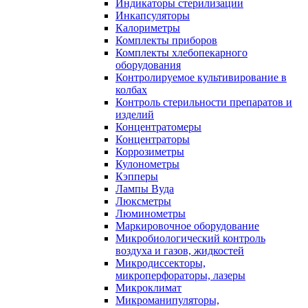
Индикаторы стерилизации
Инкапсуляторы
Калориметры
Комплекты приборов
Комплекты хлебопекарного
оборудования
Контролируемое культивирование в
колбах
Контроль стерильности препаратов и
изделий
Концентратомеры
Концентраторы
Коррозиметры
Кулонометры
Кэпперы
Лампы Вуда
Люксметры
Люминометры
Маркировочное оборудование
Микробиологический контроль
воздуха и газов, жидкостей
Микродиссекторы,
микроперфораторы, лазеры
Микроклимат
Микроманипуляторы,