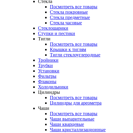
Стекла
Посмотреть все товары
Стекла покровные
Стекла предметные
Стекла часовые
Стеклошарики
Ступки и пестики
Тигли
Посмотреть все товары
Крышки к тиглям
Тигли стеклоуглеродные
Тройники
Трубки
Установки
Фильтры
Флаконы
Холодильники
Цилиндры
Посмотреть все товары
Цилиндры для ареометра
Чаши
Посмотреть все товары
Чаши выпарительные
Чаши кварцевые
Чаши кристаллизационные