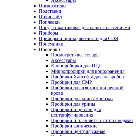
Аксессуары
Поглотители
Подставки
Полислайд
Поплавки
Посуда пластиковая для работ с растениями
Приборы
Приборы и принадлежности для СОЭ
Приемники
Пробирки
Посмотреть все товары
Аксессуары
Криопробирки для ПЦР
Микропробирки для криохранения
Пробирки Хангейта для анаэробов
Пробирки для ЯМР
Пробирки для взятия капиллярной
крови
Пробирки для криозаморозки
Пробирки для урины
Пробирки и бутыли для
центрифугирования
Пробирки и планшеты с штрих-кодами
Пробирки конические
Пробирки центрифужные