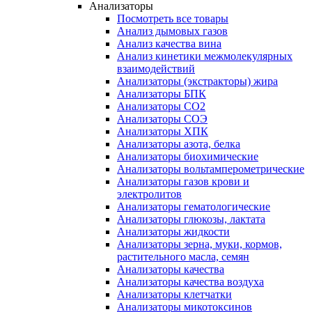
Анализаторы
Посмотреть все товары
Анализ дымовых газов
Анализ качества вина
Анализ кинетики межмолекулярных
взаимодействий
Анализаторы (экстракторы) жира
Анализаторы БПК
Анализаторы СО2
Анализаторы СОЭ
Анализаторы ХПК
Анализаторы азота, белка
Анализаторы биохимические
Анализаторы вольтамперометрические
Анализаторы газов крови и
электролитов
Анализаторы гематологические
Анализаторы глюкозы, лактата
Анализаторы жидкости
Анализаторы зерна, муки, кормов,
растительного масла, семян
Анализаторы качества
Анализаторы качества воздуха
Анализаторы клетчатки
Анализаторы микотоксинов