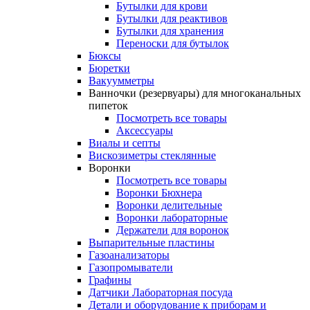
Бутылки для крови
Бутылки для реактивов
Бутылки для хранения
Переноски для бутылок
Бюксы
Бюретки
Вакуумметры
Ванночки (резервуары) для многоканальных
пипеток
Посмотреть все товары
Аксессуары
Виалы и септы
Вискозиметры стеклянные
Воронки
Посмотреть все товары
Воронки Бюхнера
Воронки делительные
Воронки лабораторные
Держатели для воронок
Выпарительные пластины
Газоанализаторы
Газопромыватели
Графины
Датчики Лабораторная посуда
Детали и оборудование к приборам и