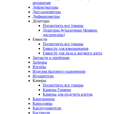
аппаратам
Дефлегматоры
Диссоциометры
Дифманометры
Дозаторы
Посмотреть все товары
Дозаторы бутылочные (флакон-
диспенсеры)
Емкости
Посмотреть все товары
Емкости для взвешивания
Емкости для льда и жидкого азота
Запчасти к приборам
Затворы
Изгибы
Изделия бытового назначения
Испарители
Камеры
Посмотреть все товары
Камеры Горяева
Камеры для подсчета клеток
Капельницы
Капилляры
Каплеуловители
Кастрюли