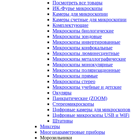
Посмотреть все товары
ИК-Фурье микроскопы
Камеры для микроскопии
Камеры счетные для микроскопии
Комплектующие
Микроскопы биологические
Микроскопы зондовые
Микроскопы инвертированные
Микроскопы конфокальные
Микроскопы люминесцентные
Микроскопы металлографические
Микроскопы монокулярные
Микроскопы поляризационные
Микроскопы прямые
Микроскопы стерео
Микроскопы учебные и детские
Окуляры
Панкратические (ZOOM)
Стереомикроскопы
Цифровые камеры для микроскопов
Цифровые микроскопы USB и WiFi
Штативы
Миксеры
Многопараметровые приборы
Морозильники