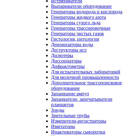
Встряхиватели
Выпариватели оборудование
Генераторы водорода и кислорода
Генераторы жидкого азота
Генераторы сухого льда
Генераторы трассировочные
Генераторы чистых газов
Гистология, цитология
Деионизаторы воды
Деструкторы игл
Дилютеры
Диссоциаторы
Дифрактометры
Для испытательных лабораторий
Для молочной промышленности
Дополнительное трассопоисковое
оборудование
Запаивание ампул
Запаиватели, запечатыватели
планшетов
Зонды
Зрительные трубы
Измерители-регистраторы
Имитаторы
Инактиваторы сыворотки