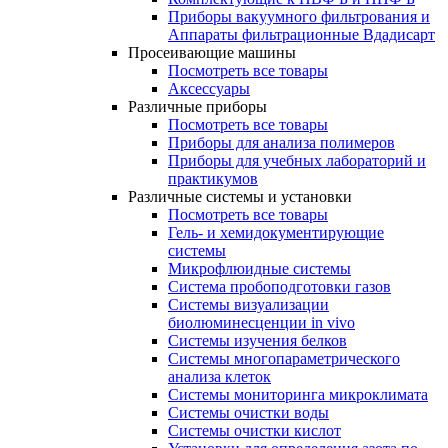
Приборы вакуумного фильтрования и
Аппараты фильтрационные Вдадисарт
Просеивающие машины
Посмотреть все товары
Аксессуары
Различные приборы
Посмотреть все товары
Приборы для анализа полимеров
Приборы для учебных лабораторий и
практикумов
Различные системы и установки
Посмотреть все товары
Гель- и хемидокументирующие
системы
Микрофлюидные системы
Система пробоподготовки газов
Системы визуализации
биолюминесценции in vivo
Системы изучения белков
Системы многопараметрического
анализа клеток
Системы мониторинга микроклимата
Системы очистки воды
Системы очистки кислот