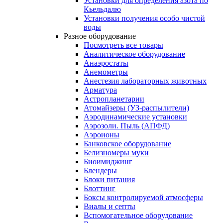
Установки для определения азота по
Кьельдалю
Установки получения особо чистой
воды
Разное оборудование
Посмотреть все товары
Аналитическое оборудование
Анаэростаты
Анемометры
Анестезия лабораторных животных
Арматура
Астропланетарии
Атомайзеры (УЗ-распылители)
Аэродинамические установки
Аэрозоли. Пыль (АПФД)
Аэроионы
Банковское оборудование
Белизномеры муки
Биоимиджинг
Блендеры
Блоки питания
Блоттинг
Боксы контролируемой атмосферы
Виалы и септы
Вспомогательное оборудование