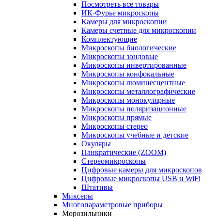
Посмотреть все товары
ИК-Фурье микроскопы
Камеры для микроскопии
Камеры счетные для микроскопии
Комплектующие
Микроскопы биологические
Микроскопы зондовые
Микроскопы инвертированные
Микроскопы конфокальные
Микроскопы люминесцентные
Микроскопы металлографические
Микроскопы монокулярные
Микроскопы поляризационные
Микроскопы прямые
Микроскопы стерео
Микроскопы учебные и детские
Окуляры
Панкратические (ZOOM)
Стереомикроскопы
Цифровые камеры для микроскопов
Цифровые микроскопы USB и WiFi
Штативы
Миксеры
Многопараметровые приборы
Морозильники