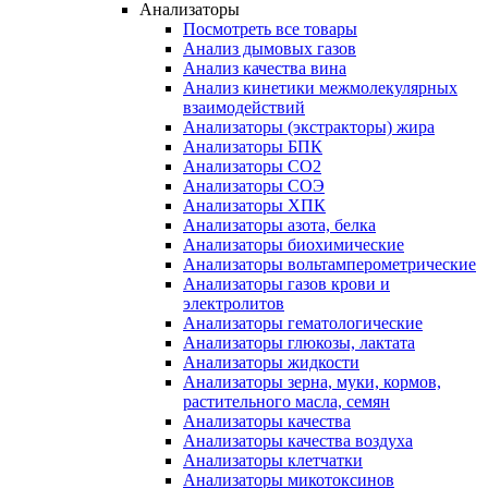
Анализаторы
Посмотреть все товары
Анализ дымовых газов
Анализ качества вина
Анализ кинетики межмолекулярных
взаимодействий
Анализаторы (экстракторы) жира
Анализаторы БПК
Анализаторы СО2
Анализаторы СОЭ
Анализаторы ХПК
Анализаторы азота, белка
Анализаторы биохимические
Анализаторы вольтамперометрические
Анализаторы газов крови и
электролитов
Анализаторы гематологические
Анализаторы глюкозы, лактата
Анализаторы жидкости
Анализаторы зерна, муки, кормов,
растительного масла, семян
Анализаторы качества
Анализаторы качества воздуха
Анализаторы клетчатки
Анализаторы микотоксинов