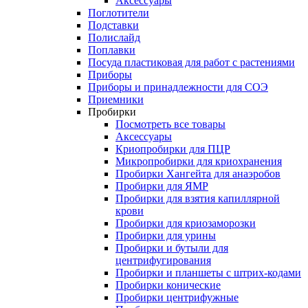
Аксессуары
Поглотители
Подставки
Полислайд
Поплавки
Посуда пластиковая для работ с растениями
Приборы
Приборы и принадлежности для СОЭ
Приемники
Пробирки
Посмотреть все товары
Аксессуары
Криопробирки для ПЦР
Микропробирки для криохранения
Пробирки Хангейта для анаэробов
Пробирки для ЯМР
Пробирки для взятия капиллярной
крови
Пробирки для криозаморозки
Пробирки для урины
Пробирки и бутыли для
центрифугирования
Пробирки и планшеты с штрих-кодами
Пробирки конические
Пробирки центрифужные