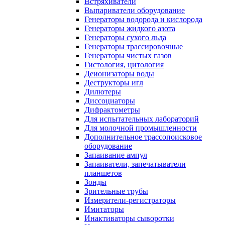
Встряхиватели
Выпариватели оборудование
Генераторы водорода и кислорода
Генераторы жидкого азота
Генераторы сухого льда
Генераторы трассировочные
Генераторы чистых газов
Гистология, цитология
Деионизаторы воды
Деструкторы игл
Дилютеры
Диссоциаторы
Дифрактометры
Для испытательных лабораторий
Для молочной промышленности
Дополнительное трассопоисковое
оборудование
Запаивание ампул
Запаиватели, запечатыватели
планшетов
Зонды
Зрительные трубы
Измерители-регистраторы
Имитаторы
Инактиваторы сыворотки