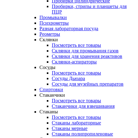
Пробирки цилиндрические
Пробирки, стрипы и планшеты для
ПЦР
Промывалки
Психрометры
Разная лабораторная посуда
Реометры
Склянки
Посмотреть все товары
Склянки для промывания газов
Склянки для хранения реактивов
Склянки-аспираторы
Сосуды
Посмотреть все товары
Сосуды Дьюара
Сосуды для музейных препаратов
Спиртовки
Стаканчики
Посмотреть все товары
Стаканчики для взвешивания
Стаканы
Посмотреть все товары
Стаканы лабораторные
Стаканы мерные
Стаканы полипропиленовые