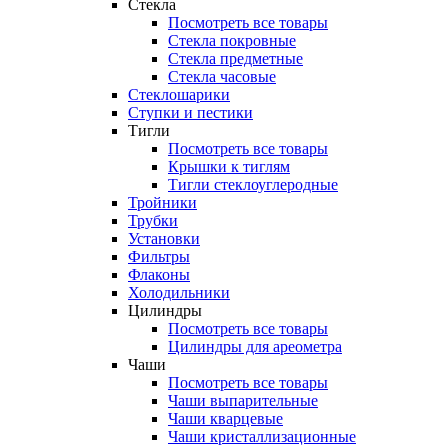
Стекла
Посмотреть все товары
Стекла покровные
Стекла предметные
Стекла часовые
Стеклошарики
Ступки и пестики
Тигли
Посмотреть все товары
Крышки к тиглям
Тигли стеклоуглеродные
Тройники
Трубки
Установки
Фильтры
Флаконы
Холодильники
Цилиндры
Посмотреть все товары
Цилиндры для ареометра
Чаши
Посмотреть все товары
Чаши выпарительные
Чаши кварцевые
Чаши кристаллизационные