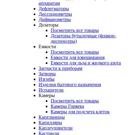
аппаратам
Дефлегматоры
Диссоциометры
Дифманометры
Дозаторы
Посмотреть все товары
Дозаторы бутылочные (флакон-
диспенсеры)
Емкости
Посмотреть все товары
Емкости для взвешивания
Емкости для льда и жидкого азота
Запчасти к приборам
Затворы
Изгибы
Изделия бытового назначения
Испарители
Камеры
Посмотреть все товары
Камеры Горяева
Камеры для подсчета клеток
Капельницы
Капилляры
Каплеуловители
Кастрюли