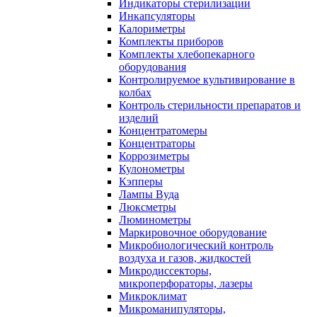
Индикаторы стерилизации
Инкапсуляторы
Калориметры
Комплекты приборов
Комплекты хлебопекарного
оборудования
Контролируемое культивирование в
колбах
Контроль стерильности препаратов и
изделий
Концентратомеры
Концентраторы
Коррозиметры
Кулонометры
Кэпперы
Лампы Вуда
Люксметры
Люминометры
Маркировочное оборудование
Микробиологический контроль
воздуха и газов, жидкостей
Микродиссекторы,
микроперфораторы, лазеры
Микроклимат
Микроманипуляторы,