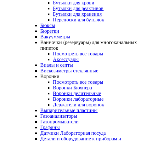
Бутылки для крови
Бутылки для реактивов
Бутылки для хранения
Переноски для бутылок
Бюксы
Бюретки
Вакуумметры
Ванночки (резервуары) для многоканальных
пипеток
Посмотреть все товары
Аксессуары
Виалы и септы
Вискозиметры стеклянные
Воронки
Посмотреть все товары
Воронки Бюхнера
Воронки делительные
Воронки лабораторные
Держатели для воронок
Выпарительные пластины
Газоанализаторы
Газопромыватели
Графины
Датчики Лабораторная посуда
Детали и оборудование к приборам и