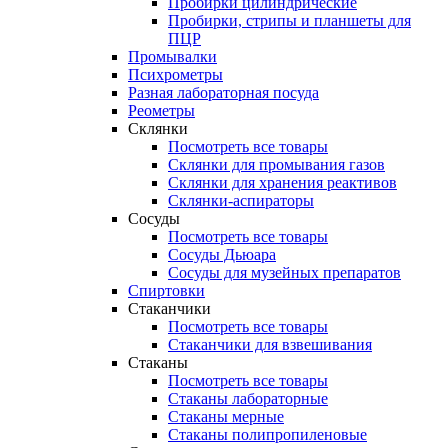
Пробирки цилиндрические
Пробирки, стрипы и планшеты для
ПЦР
Промывалки
Психрометры
Разная лабораторная посуда
Реометры
Склянки
Посмотреть все товары
Склянки для промывания газов
Склянки для хранения реактивов
Склянки-аспираторы
Сосуды
Посмотреть все товары
Сосуды Дьюара
Сосуды для музейных препаратов
Спиртовки
Стаканчики
Посмотреть все товары
Стаканчики для взвешивания
Стаканы
Посмотреть все товары
Стаканы лабораторные
Стаканы мерные
Стаканы полипропиленовые