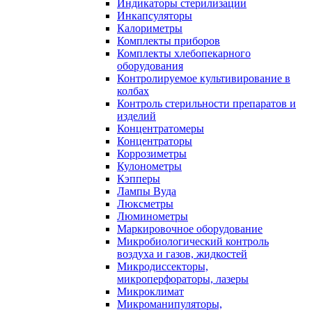
Индикаторы стерилизации
Инкапсуляторы
Калориметры
Комплекты приборов
Комплекты хлебопекарного
оборудования
Контролируемое культивирование в
колбах
Контроль стерильности препаратов и
изделий
Концентратомеры
Концентраторы
Коррозиметры
Кулонометры
Кэпперы
Лампы Вуда
Люксметры
Люминометры
Маркировочное оборудование
Микробиологический контроль
воздуха и газов, жидкостей
Микродиссекторы,
микроперфораторы, лазеры
Микроклимат
Микроманипуляторы,