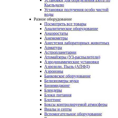
Установки для определения азота по
Кьельдалю
Установки получения особо чистой
воды
Разное оборудование
Посмотреть все товары
Аналитическое оборудование
Анаэростаты
Анемометры
Анестезия лабораторных животных
Арматура
Астропланетарии
Атомайзеры (УЗ-распылители)
Аэродинамические установки
Аэрозоли. Пыль (АПФД)
Аэроионы
Банковское оборудование
Белизномеры муки
Биоимиджинг
Блендеры
Блоки питания
Блоттинг
Боксы контролируемой атмосферы
Виалы и септы
Вспомогательное оборудование