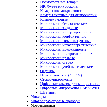
Посмотреть все товары
ИК-Фурье микроскопы
Камеры для микроскопии
Камеры счетные для микроскопии
Комплектующие
Микроскопы биологические
Микроскопы зондовые
Микроскопы инвертированные
Микроскопы конфокальные
Микроскопы люминесцентные
Микроскопы металлографические
Микроскопы монокулярные
Микроскопы поляризационные
Микроскопы прямые
Микроскопы стерео
Микроскопы учебные и детские
Окуляры
Панкратические (ZOOM)
Стереомикроскопы
Цифровые камеры для микроскопов
Цифровые микроскопы USB и WiFi
Штативы
Миксеры
Многопараметровые приборы
Морозильники