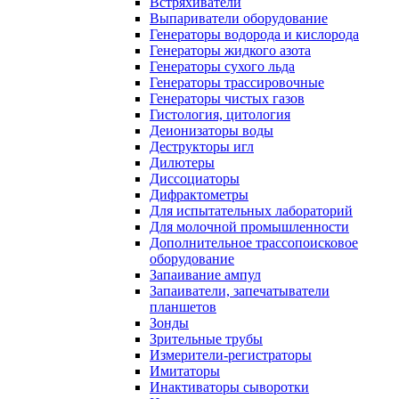
Встряхиватели
Выпариватели оборудование
Генераторы водорода и кислорода
Генераторы жидкого азота
Генераторы сухого льда
Генераторы трассировочные
Генераторы чистых газов
Гистология, цитология
Деионизаторы воды
Деструкторы игл
Дилютеры
Диссоциаторы
Дифрактометры
Для испытательных лабораторий
Для молочной промышленности
Дополнительное трассопоисковое
оборудование
Запаивание ампул
Запаиватели, запечатыватели
планшетов
Зонды
Зрительные трубы
Измерители-регистраторы
Имитаторы
Инактиваторы сыворотки