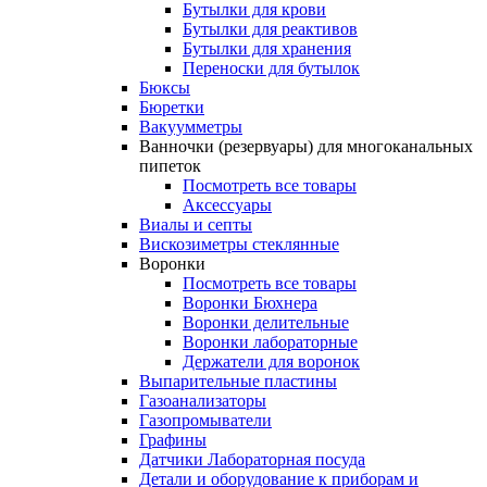
Бутылки для крови
Бутылки для реактивов
Бутылки для хранения
Переноски для бутылок
Бюксы
Бюретки
Вакуумметры
Ванночки (резервуары) для многоканальных
пипеток
Посмотреть все товары
Аксессуары
Виалы и септы
Вискозиметры стеклянные
Воронки
Посмотреть все товары
Воронки Бюхнера
Воронки делительные
Воронки лабораторные
Держатели для воронок
Выпарительные пластины
Газоанализаторы
Газопромыватели
Графины
Датчики Лабораторная посуда
Детали и оборудование к приборам и