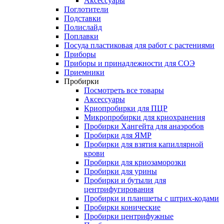
Аксессуары
Поглотители
Подставки
Полислайд
Поплавки
Посуда пластиковая для работ с растениями
Приборы
Приборы и принадлежности для СОЭ
Приемники
Пробирки
Посмотреть все товары
Аксессуары
Криопробирки для ПЦР
Микропробирки для криохранения
Пробирки Хангейта для анаэробов
Пробирки для ЯМР
Пробирки для взятия капиллярной
крови
Пробирки для криозаморозки
Пробирки для урины
Пробирки и бутыли для
центрифугирования
Пробирки и планшеты с штрих-кодами
Пробирки конические
Пробирки центрифужные