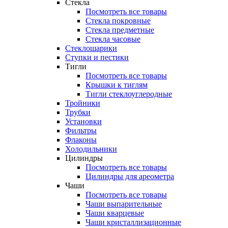
Стекла
Посмотреть все товары
Стекла покровные
Стекла предметные
Стекла часовые
Стеклошарики
Ступки и пестики
Тигли
Посмотреть все товары
Крышки к тиглям
Тигли стеклоуглеродные
Тройники
Трубки
Установки
Фильтры
Флаконы
Холодильники
Цилиндры
Посмотреть все товары
Цилиндры для ареометра
Чаши
Посмотреть все товары
Чаши выпарительные
Чаши кварцевые
Чаши кристаллизационные