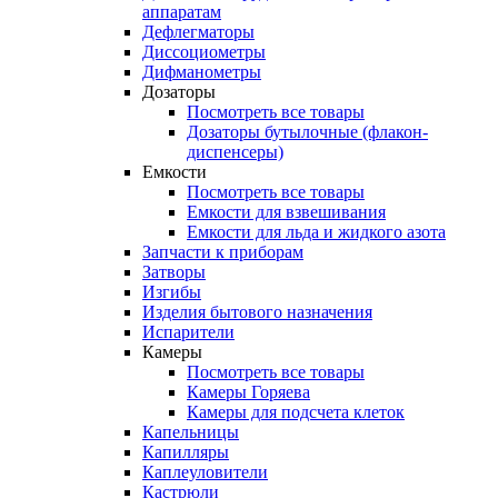
аппаратам
Дефлегматоры
Диссоциометры
Дифманометры
Дозаторы
Посмотреть все товары
Дозаторы бутылочные (флакон-
диспенсеры)
Емкости
Посмотреть все товары
Емкости для взвешивания
Емкости для льда и жидкого азота
Запчасти к приборам
Затворы
Изгибы
Изделия бытового назначения
Испарители
Камеры
Посмотреть все товары
Камеры Горяева
Камеры для подсчета клеток
Капельницы
Капилляры
Каплеуловители
Кастрюли