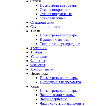
Стекла
Посмотреть все товары
Стекла покровные
Стекла предметные
Стекла часовые
Стеклошарики
Ступки и пестики
Тигли
Посмотреть все товары
Крышки к тиглям
Тигли стеклоуглеродные
Тройники
Трубки
Установки
Фильтры
Флаконы
Холодильники
Цилиндры
Посмотреть все товары
Цилиндры для ареометра
Чаши
Посмотреть все товары
Чаши выпарительные
Чаши кварцевые
Чаши кристаллизационные