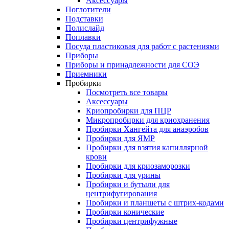
Аксессуары
Поглотители
Подставки
Полислайд
Поплавки
Посуда пластиковая для работ с растениями
Приборы
Приборы и принадлежности для СОЭ
Приемники
Пробирки
Посмотреть все товары
Аксессуары
Криопробирки для ПЦР
Микропробирки для криохранения
Пробирки Хангейта для анаэробов
Пробирки для ЯМР
Пробирки для взятия капиллярной
крови
Пробирки для криозаморозки
Пробирки для урины
Пробирки и бутыли для
центрифугирования
Пробирки и планшеты с штрих-кодами
Пробирки конические
Пробирки центрифужные