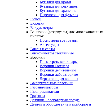
Бутылки для крови
Бутылки для реактивов
Бутылки для хранения
Переноски для бутылок
Бюксы
Бюретки
Вакуумметры
Ванночки (резервуары) для многоканальных
пипеток
Посмотреть все товары
Аксессуары
Виалы и септы
Вискозиметры стеклянные
Воронки
Посмотреть все товары
Воронки Бюхнера
Воронки делительные
Воронки лабораторные
Держатели для воронок
Выпарительные пластины
Газоанализаторы
Газопромыватели
Графины
Датчики Лабораторная посуда
Детали и оборудование к приборам и