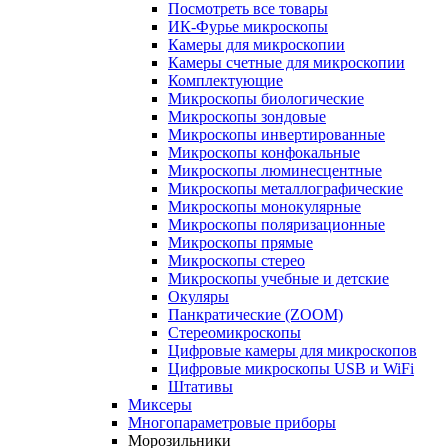
Посмотреть все товары
ИК-Фурье микроскопы
Камеры для микроскопии
Камеры счетные для микроскопии
Комплектующие
Микроскопы биологические
Микроскопы зондовые
Микроскопы инвертированные
Микроскопы конфокальные
Микроскопы люминесцентные
Микроскопы металлографические
Микроскопы монокулярные
Микроскопы поляризационные
Микроскопы прямые
Микроскопы стерео
Микроскопы учебные и детские
Окуляры
Панкратические (ZOOM)
Стереомикроскопы
Цифровые камеры для микроскопов
Цифровые микроскопы USB и WiFi
Штативы
Миксеры
Многопараметровые приборы
Морозильники