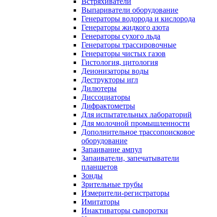
Встряхиватели
Выпариватели оборудование
Генераторы водорода и кислорода
Генераторы жидкого азота
Генераторы сухого льда
Генераторы трассировочные
Генераторы чистых газов
Гистология, цитология
Деионизаторы воды
Деструкторы игл
Дилютеры
Диссоциаторы
Дифрактометры
Для испытательных лабораторий
Для молочной промышленности
Дополнительное трассопоисковое
оборудование
Запаивание ампул
Запаиватели, запечатыватели
планшетов
Зонды
Зрительные трубы
Измерители-регистраторы
Имитаторы
Инактиваторы сыворотки