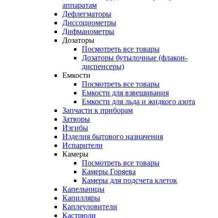
аппаратам
Дефлегматоры
Диссоциометры
Дифманометры
Дозаторы
Посмотреть все товары
Дозаторы бутылочные (флакон-
диспенсеры)
Емкости
Посмотреть все товары
Емкости для взвешивания
Емкости для льда и жидкого азота
Запчасти к приборам
Затворы
Изгибы
Изделия бытового назначения
Испарители
Камеры
Посмотреть все товары
Камеры Горяева
Камеры для подсчета клеток
Капельницы
Капилляры
Каплеуловители
Кастрюли