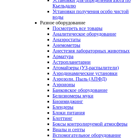
Установки для определения азота по
Кьельдалю
Установки получения особо чистой
воды
Разное оборудование
Посмотреть все товары
Аналитическое оборудование
Анаэростаты
Анемометры
Анестезия лабораторных животных
Арматура
Астропланетарии
Атомайзеры (УЗ-распылители)
Аэродинамические установки
Аэрозоли. Пыль (АПФД)
Аэроионы
Банковское оборудование
Белизномеры муки
Биоимиджинг
Блендеры
Блоки питания
Блоттинг
Боксы контролируемой атмосферы
Виалы и септы
Вспомогательное оборудование