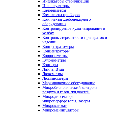
Индикаторы стерилизации
Инкапсуляторы
Калориметры
Комплекты приборов
Комплекты хлебопекарного
оборудования
Контролируемое культивирование в
колбах
Контроль стерильности препаратов и
изделий
Концентратомеры
Концентраторы
Коррозиметры
Кулонометры
Кэпперы
Лампы Вуда
Люксметры
Люминометры
Маркировочное оборудование
Микробиологический контроль
воздуха и газов, жидкостей
Микродиссекторы,
микроперфораторы, лазеры
Микроклимат
Микроманипуляторы,