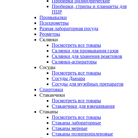
Пробирки цилиндрические
Пробирки, стрипы и планшеты для
ПЦР
Промывалки
Психрометры
Разная лабораторная посуда
Реометры
Склянки
Посмотреть все товары
Склянки для промывания газов
Склянки для хранения реактивов
Склянки-аспираторы
Сосуды
Посмотреть все товары
Сосуды Дьюара
Сосуды для музейных препаратов
Спиртовки
Стаканчики
Посмотреть все товары
Стаканчики для взвешивания
Стаканы
Посмотреть все товары
Стаканы лабораторные
Стаканы мерные
Стаканы полипропиленовые