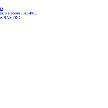
RO
ойки к мебели ЛАБ-PRO
бах ЛАБ-PRO