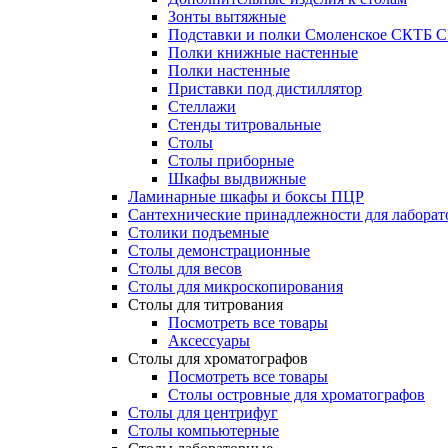
Зонты вытяжные
Подставки и полки Смоленское СКТБ 
Полки книжные настенные
Полки настенные
Приставки под дистиллятор
Стеллажи
Стенды титровальные
Столы
Столы приборные
Шкафы выдвижные
Ламинарные шкафы и боксы ПЦР
Сантехнические принадлежности для лаборат
Столики подъемные
Столы демонстрационные
Столы для весов
Столы для микроскопирования
Столы для титрования
Посмотреть все товары
Аксессуары
Столы для хроматографов
Посмотреть все товары
Столы островные для хроматографов
Столы для центрифуг
Столы компьютерные