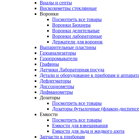
Виалы и септы
Вискозиметры стеклянные
Воронки
Посмотреть все товары
Воронки Бюхнера
Воронки делительные
Воронки лабораторные
Держатели для воронок
Выпарительные пластины
Газоанализаторы
Газопромыватели
Графины
Датчики Лабораторная посуда
Детали и оборудование к приборам и аппарат
Дефлегматоры
Диссоциометры
Дифманометры
Дозаторы
Посмотреть все товары
Дозаторы бутылочные (флакон-диспенс
Емкости
Посмотреть все товары
Емкости для взвешивания
Емкости для льда и жидкого азота
Запчасти к приборам