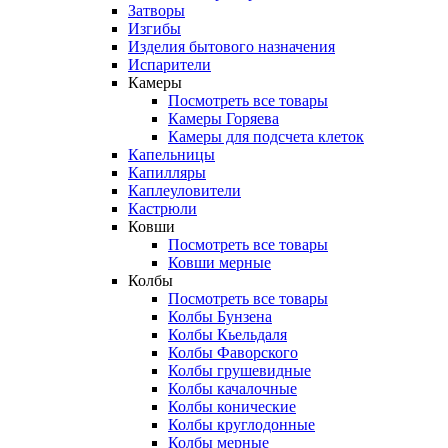
Затворы
Изгибы
Изделия бытового назначения
Испарители
Камеры
Посмотреть все товары
Камеры Горяева
Камеры для подсчета клеток
Капельницы
Капилляры
Каплеуловители
Кастрюли
Ковши
Посмотреть все товары
Ковши мерные
Колбы
Посмотреть все товары
Колбы Бунзена
Колбы Кьельдаля
Колбы Фаворского
Колбы грушевидные
Колбы качалочные
Колбы конические
Колбы круглодонные
Колбы мерные