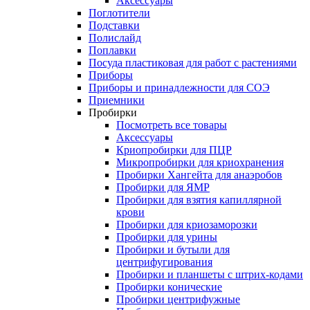
Аксессуары
Поглотители
Подставки
Полислайд
Поплавки
Посуда пластиковая для работ с растениями
Приборы
Приборы и принадлежности для СОЭ
Приемники
Пробирки
Посмотреть все товары
Аксессуары
Криопробирки для ПЦР
Микропробирки для криохранения
Пробирки Хангейта для анаэробов
Пробирки для ЯМР
Пробирки для взятия капиллярной
крови
Пробирки для криозаморозки
Пробирки для урины
Пробирки и бутыли для
центрифугирования
Пробирки и планшеты с штрих-кодами
Пробирки конические
Пробирки центрифужные