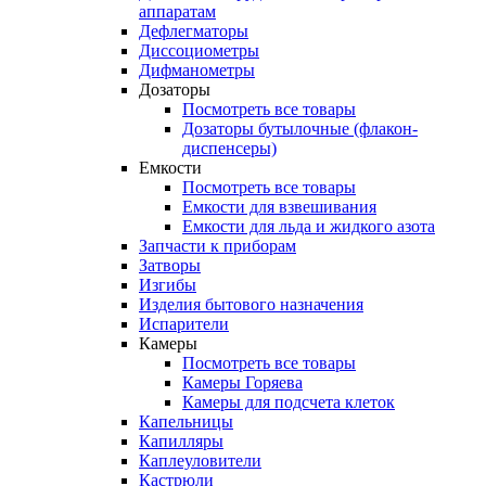
аппаратам
Дефлегматоры
Диссоциометры
Дифманометры
Дозаторы
Посмотреть все товары
Дозаторы бутылочные (флакон-
диспенсеры)
Емкости
Посмотреть все товары
Емкости для взвешивания
Емкости для льда и жидкого азота
Запчасти к приборам
Затворы
Изгибы
Изделия бытового назначения
Испарители
Камеры
Посмотреть все товары
Камеры Горяева
Камеры для подсчета клеток
Капельницы
Капилляры
Каплеуловители
Кастрюли