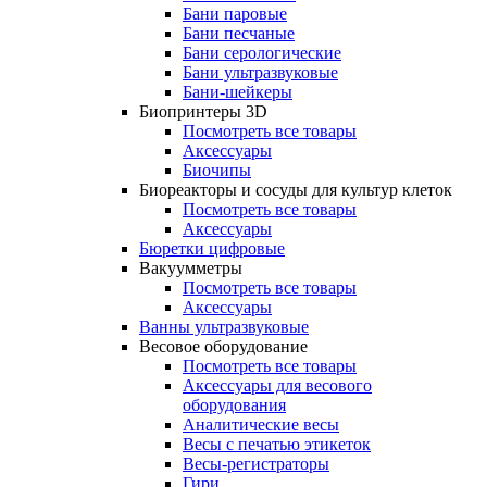
Бани паровые
Бани песчаные
Бани серологические
Бани ультразвуковые
Бани-шейкеры
Биопринтеры 3D
Посмотреть все товары
Аксессуары
Биочипы
Биореакторы и сосуды для культур клеток
Посмотреть все товары
Аксессуары
Бюретки цифровые
Вакуумметры
Посмотреть все товары
Аксессуары
Ванны ультразвуковые
Весовое оборудование
Посмотреть все товары
Аксессуары для весового
оборудования
Аналитические весы
Весы с печатью этикеток
Весы-регистраторы
Гири