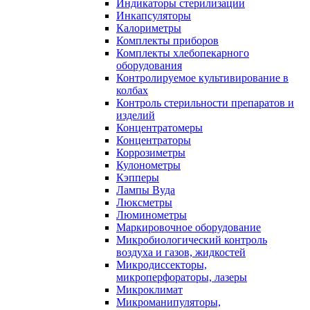
Индикаторы стерилизации
Инкапсуляторы
Калориметры
Комплекты приборов
Комплекты хлебопекарного
оборудования
Контролируемое культивирование в
колбах
Контроль стерильности препаратов и
изделий
Концентратомеры
Концентраторы
Коррозиметры
Кулонометры
Кэпперы
Лампы Вуда
Люксметры
Люминометры
Маркировочное оборудование
Микробиологический контроль
воздуха и газов, жидкостей
Микродиссекторы,
микроперфораторы, лазеры
Микроклимат
Микроманипуляторы,