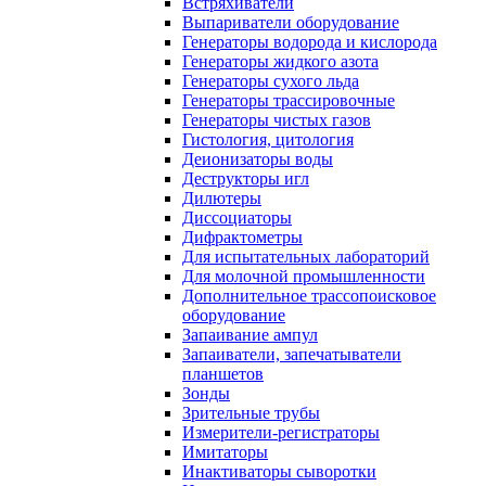
Встряхиватели
Выпариватели оборудование
Генераторы водорода и кислорода
Генераторы жидкого азота
Генераторы сухого льда
Генераторы трассировочные
Генераторы чистых газов
Гистология, цитология
Деионизаторы воды
Деструкторы игл
Дилютеры
Диссоциаторы
Дифрактометры
Для испытательных лабораторий
Для молочной промышленности
Дополнительное трассопоисковое
оборудование
Запаивание ампул
Запаиватели, запечатыватели
планшетов
Зонды
Зрительные трубы
Измерители-регистраторы
Имитаторы
Инактиваторы сыворотки