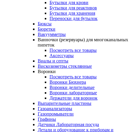
Бутылки для крови
Бутылки для реактивов
Бутылки для хранения
Переноски для бутылок
Бюксы
Бюретки
Вакуумметры
Ванночки (резервуары) для многоканальных
пипеток
Посмотреть все товары
Аксессуары
Виалы и септы
Вискозиметры стеклянные
Воронки
Посмотреть все товары
Воронки Бюхнера
Воронки делительные
Воронки лабораторные
Держатели для воронок
Выпарительные пластины
Газоанализаторы
Газопромыватели
Графины
Датчики Лабораторная посуда
Детали и оборудование к приборам и