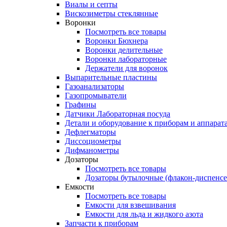
Виалы и септы
Вискозиметры стеклянные
Воронки
Посмотреть все товары
Воронки Бюхнера
Воронки делительные
Воронки лабораторные
Держатели для воронок
Выпарительные пластины
Газоанализаторы
Газопромыватели
Графины
Датчики Лабораторная посуда
Детали и оборудование к приборам и аппарат
Дефлегматоры
Диссоциометры
Дифманометры
Дозаторы
Посмотреть все товары
Дозаторы бутылочные (флакон-диспенс
Емкости
Посмотреть все товары
Емкости для взвешивания
Емкости для льда и жидкого азота
Запчасти к приборам