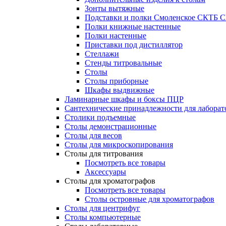
Зонты вытяжные
Подставки и полки Смоленское СКТБ 
Полки книжные настенные
Полки настенные
Приставки под дистиллятор
Стеллажи
Стенды титровальные
Столы
Столы приборные
Шкафы выдвижные
Ламинарные шкафы и боксы ПЦР
Сантехнические принадлежности для лаборат
Столики подъемные
Столы демонстрационные
Столы для весов
Столы для микроскопирования
Столы для титрования
Посмотреть все товары
Аксессуары
Столы для хроматографов
Посмотреть все товары
Столы островные для хроматографов
Столы для центрифуг
Столы компьютерные