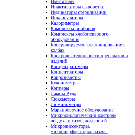
Имитаторы
Инактиваторы сыворотки
Индикаторы стерилизации
Инкапсуляторы
Калориметры
Комплекты приборов
Комплекты хлебопекарного
оборудования
Контролируемое культивирование в
колбах
Контроль стерильности препаратов и
изделий
Концентратомеры
Концентраторы
Коррозиметры
Кулонометры
Кэпперы
Лампы Вуда
Люксметры
Люминометры
Маркировочное оборудование
Микробиологический контроль
воздуха и газов, жидкостей
Микродиссекторы,
микроперфораторы, лазеры