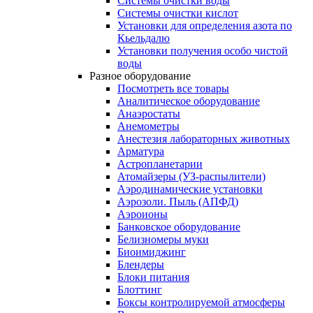
Системы очистки воды
Системы очистки кислот
Установки для определения азота по
Кьельдалю
Установки получения особо чистой
воды
Разное оборудование
Посмотреть все товары
Аналитическое оборудование
Анаэростаты
Анемометры
Анестезия лабораторных животных
Арматура
Астропланетарии
Атомайзеры (УЗ-распылители)
Аэродинамические установки
Аэрозоли. Пыль (АПФД)
Аэроионы
Банковское оборудование
Белизномеры муки
Биоимиджинг
Блендеры
Блоки питания
Блоттинг
Боксы контролируемой атмосферы