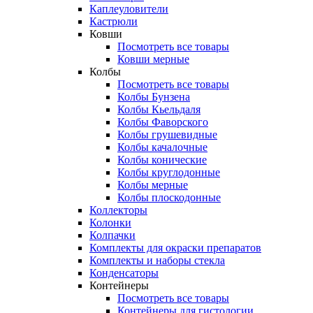
Каплеуловители
Кастрюли
Ковши
Посмотреть все товары
Ковши мерные
Колбы
Посмотреть все товары
Колбы Бунзена
Колбы Кьельдаля
Колбы Фаворского
Колбы грушевидные
Колбы качалочные
Колбы конические
Колбы круглодонные
Колбы мерные
Колбы плоскодонные
Коллекторы
Колонки
Колпачки
Комплекты для окраски препаратов
Комплекты и наборы стекла
Конденсаторы
Контейнеры
Посмотреть все товары
Контейнеры для гистологии