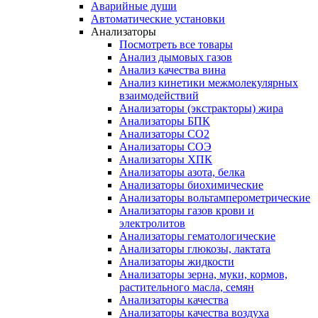
Аварийные души
Автоматические установки
Анализаторы
Посмотреть все товары
Анализ дымовых газов
Анализ качества вина
Анализ кинетики межмолекулярных
взаимодействий
Анализаторы (экстракторы) жира
Анализаторы БПК
Анализаторы СО2
Анализаторы СОЭ
Анализаторы ХПК
Анализаторы азота, белка
Анализаторы биохимические
Анализаторы вольтамперометрические
Анализаторы газов крови и
электролитов
Анализаторы гематологические
Анализаторы глюкозы, лактата
Анализаторы жидкости
Анализаторы зерна, муки, кормов,
растительного масла, семян
Анализаторы качества
Анализаторы качества воздуха