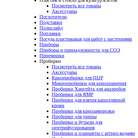
Пластик и стекло для культур клеток
Посмотреть все товары
Аксессуары
Поглотители
Подставки
Полислайд
Поплавки
Посуда пластиковая для работ с растениями
Приборы
Приборы и принадлежности для СОЭ
Приемники
Пробирки
Посмотреть все товары
Аксессуары
Криопробирки для ПЦР
Микропробирки для криохранения
Пробирки Хангейта для анаэробов
Пробирки для ЯМР
Пробирки для взятия капиллярной
крови
Пробирки для криозаморозки
Пробирки для урины
Пробирки и бутыли для
центрифугирования
Пробирки и планшеты с штрих-кодами