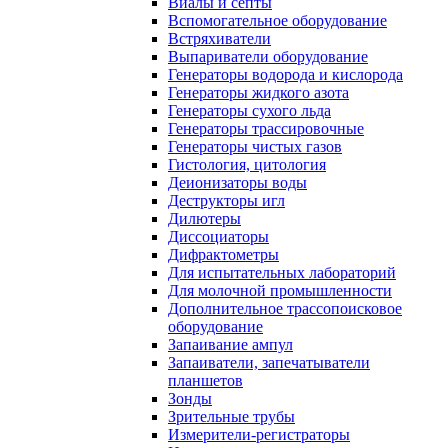
Виалы и септы
Вспомогательное оборудование
Встряхиватели
Выпариватели оборудование
Генераторы водорода и кислорода
Генераторы жидкого азота
Генераторы сухого льда
Генераторы трассировочные
Генераторы чистых газов
Гистология, цитология
Деионизаторы воды
Деструкторы игл
Дилютеры
Диссоциаторы
Дифрактометры
Для испытательных лабораторий
Для молочной промышленности
Дополнительное трассопоисковое
оборудование
Запаивание ампул
Запаиватели, запечатыватели
планшетов
Зонды
Зрительные трубы
Измерители-регистраторы