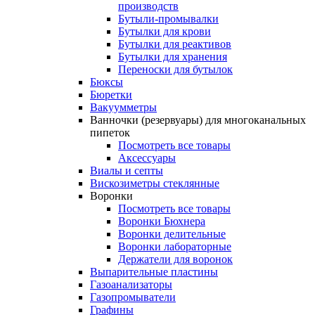
производств
Бутыли-промывалки
Бутылки для крови
Бутылки для реактивов
Бутылки для хранения
Переноски для бутылок
Бюксы
Бюретки
Вакуумметры
Ванночки (резервуары) для многоканальных
пипеток
Посмотреть все товары
Аксессуары
Виалы и септы
Вискозиметры стеклянные
Воронки
Посмотреть все товары
Воронки Бюхнера
Воронки делительные
Воронки лабораторные
Держатели для воронок
Выпарительные пластины
Газоанализаторы
Газопромыватели
Графины