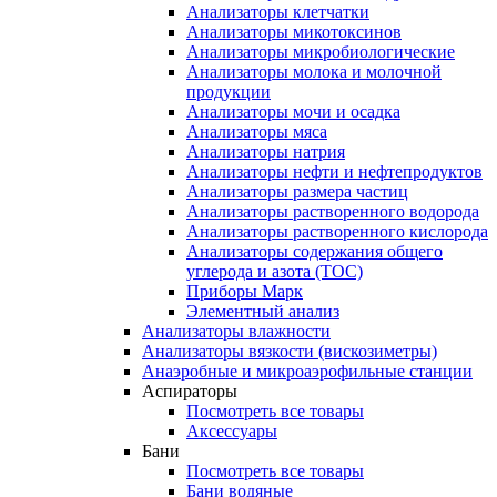
Анализаторы клетчатки
Анализаторы микотоксинов
Анализаторы микробиологические
Анализаторы молока и молочной
продукции
Анализаторы мочи и осадка
Анализаторы мяса
Анализаторы натрия
Анализаторы нефти и нефтепродуктов
Анализаторы размера частиц
Анализаторы растворенного водорода
Анализаторы растворенного кислорода
Анализаторы содержания общего
углерода и азота (ТОС)
Приборы Марк
Элементный анализ
Анализаторы влажности
Анализаторы вязкости (вискозиметры)
Анаэробные и микроаэрофильные станции
Аспираторы
Посмотреть все товары
Аксессуары
Бани
Посмотреть все товары
Бани водяные