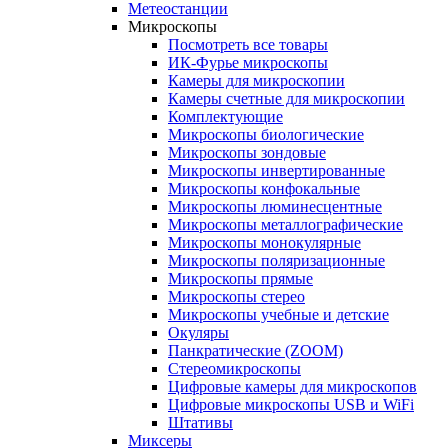
Метеостанции
Микроскопы
Посмотреть все товары
ИК-Фурье микроскопы
Камеры для микроскопии
Камеры счетные для микроскопии
Комплектующие
Микроскопы биологические
Микроскопы зондовые
Микроскопы инвертированные
Микроскопы конфокальные
Микроскопы люминесцентные
Микроскопы металлографические
Микроскопы монокулярные
Микроскопы поляризационные
Микроскопы прямые
Микроскопы стерео
Микроскопы учебные и детские
Окуляры
Панкратические (ZOOM)
Стереомикроскопы
Цифровые камеры для микроскопов
Цифровые микроскопы USB и WiFi
Штативы
Миксеры