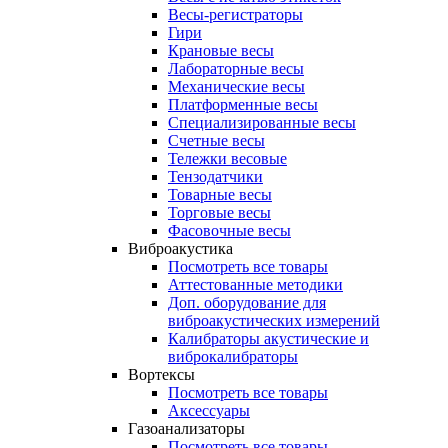
Весы-регистраторы
Гири
Крановые весы
Лабораторные весы
Механические весы
Платформенные весы
Специализированные весы
Счетные весы
Тележки весовые
Тензодатчики
Товарные весы
Торговые весы
Фасовочные весы
Виброакустика
Посмотреть все товары
Аттестованные методики
Доп. оборудование для
виброакустических измерений
Калибраторы акустические и
виброкалибраторы
Вортексы
Посмотреть все товары
Аксессуары
Газоанализаторы
Посмотреть все товары