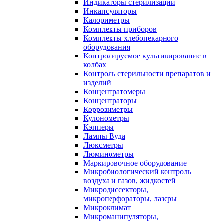
Индикаторы стерилизации
Инкапсуляторы
Калориметры
Комплекты приборов
Комплекты хлебопекарного
оборудования
Контролируемое культивирование в
колбах
Контроль стерильности препаратов и
изделий
Концентратомеры
Концентраторы
Коррозиметры
Кулонометры
Кэпперы
Лампы Вуда
Люксметры
Люминометры
Маркировочное оборудование
Микробиологический контроль
воздуха и газов, жидкостей
Микродиссекторы,
микроперфораторы, лазеры
Микроклимат
Микроманипуляторы,