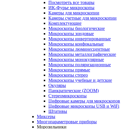
Посмотреть все товары
ИК-Фурье микроскопы
Камеры для микроскопии
Камеры счетные для микроскопии
Комплектующие
Микроскопы биологические
Микроскопы зондовые
Микроскопы инвертированные
Микроскопы конфокальные
Микроскопы люминесцентные
Микроскопы металлографические
Микроскопы монокулярные
Микроскопы поляризационные
Микроскопы прямые
Микроскопы стерео
Микроскопы учебные и детские
Окуляры
Панкратические (ZOOM)
Стереомикроскопы
Цифровые камеры для микроскопов
Цифровые микроскопы USB и WiFi
Штативы
Миксеры
Многопараметровые приборы
Морозильники