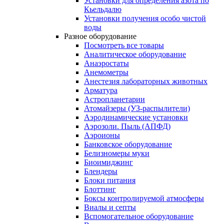
Установки для определения азота по
Кьельдалю
Установки получения особо чистой
воды
Разное оборудование
Посмотреть все товары
Аналитическое оборудование
Анаэростаты
Анемометры
Анестезия лабораторных животных
Арматура
Астропланетарии
Атомайзеры (УЗ-распылители)
Аэродинамические установки
Аэрозоли. Пыль (АПФД)
Аэроионы
Банковское оборудование
Белизномеры муки
Биоимиджинг
Блендеры
Блоки питания
Блоттинг
Боксы контролируемой атмосферы
Виалы и септы
Вспомогательное оборудование