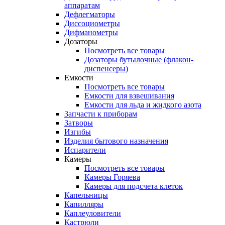
аппаратам
Дефлегматоры
Диссоциометры
Дифманометры
Дозаторы
Посмотреть все товары
Дозаторы бутылочные (флакон-
диспенсеры)
Емкости
Посмотреть все товары
Емкости для взвешивания
Емкости для льда и жидкого азота
Запчасти к приборам
Затворы
Изгибы
Изделия бытового назначения
Испарители
Камеры
Посмотреть все товары
Камеры Горяева
Камеры для подсчета клеток
Капельницы
Капилляры
Каплеуловители
Кастрюли