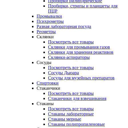
Пробирки цилиндрические
Пробирки, стрипы и планшеты для
ПЦР
Промывалки
Психрометры
Разная лабораторная посуда
Реометры
Склянки
Посмотреть все товары
Склянки для промывания газов
Склянки для хранения реактивов
Склянки-аспираторы
Сосуды
Посмотреть все товары
Сосуды Дьюара
Сосуды для музейных препаратов
Спиртовки
Стаканчики
Посмотреть все товары
Стаканчики для взвешивания
Стаканы
Посмотреть все товары
Стаканы лабораторные
Стаканы мерные
Стаканы полипропиленовые