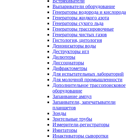
Встряхиватели
Выпариватели оборудование
Генераторы водорода и кислорода
Генераторы жидкого азота
Генераторы сухого льда
Генераторы трассировочные
Генераторы чистых газов
Гистология, цитология
Деионизаторы воды
Деструкторы игл
Дилютеры
Диссоциаторы
Дифрактометры
Для испытательных лабораторий
Для молочной промышленности
Дополнительное трассопоисковое
оборудование
Запаивание ампул
Запаиватели, запечатыватели
планшетов
Зонды
Зрительные трубы
Измерители-регистраторы
Имитаторы
Инактиваторы сыворотки