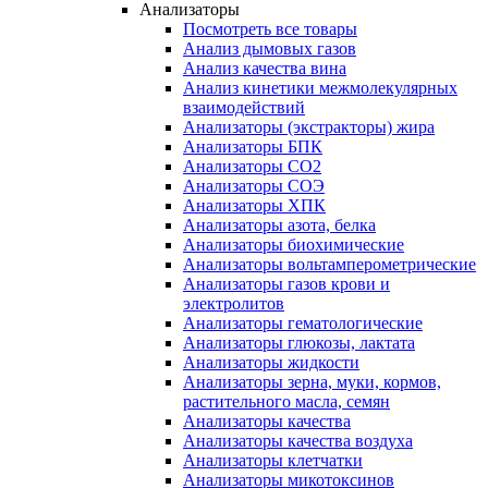
Анализаторы
Посмотреть все товары
Анализ дымовых газов
Анализ качества вина
Анализ кинетики межмолекулярных
взаимодействий
Анализаторы (экстракторы) жира
Анализаторы БПК
Анализаторы СО2
Анализаторы СОЭ
Анализаторы ХПК
Анализаторы азота, белка
Анализаторы биохимические
Анализаторы вольтамперометрические
Анализаторы газов крови и
электролитов
Анализаторы гематологические
Анализаторы глюкозы, лактата
Анализаторы жидкости
Анализаторы зерна, муки, кормов,
растительного масла, семян
Анализаторы качества
Анализаторы качества воздуха
Анализаторы клетчатки
Анализаторы микотоксинов