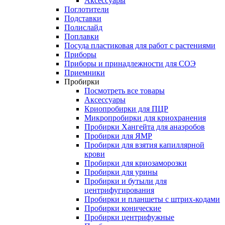
Аксессуары
Поглотители
Подставки
Полислайд
Поплавки
Посуда пластиковая для работ с растениями
Приборы
Приборы и принадлежности для СОЭ
Приемники
Пробирки
Посмотреть все товары
Аксессуары
Криопробирки для ПЦР
Микропробирки для криохранения
Пробирки Хангейта для анаэробов
Пробирки для ЯМР
Пробирки для взятия капиллярной
крови
Пробирки для криозаморозки
Пробирки для урины
Пробирки и бутыли для
центрифугирования
Пробирки и планшеты с штрих-кодами
Пробирки конические
Пробирки центрифужные