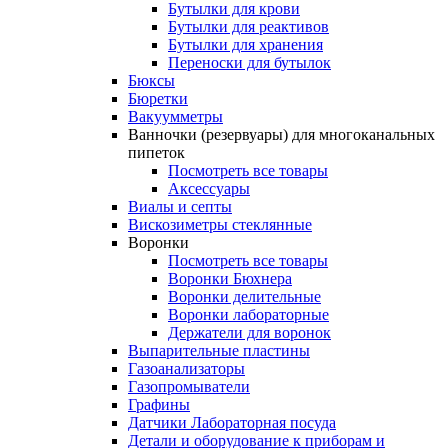
Бутылки для крови
Бутылки для реактивов
Бутылки для хранения
Переноски для бутылок
Бюксы
Бюретки
Вакуумметры
Ванночки (резервуары) для многоканальных
пипеток
Посмотреть все товары
Аксессуары
Виалы и септы
Вискозиметры стеклянные
Воронки
Посмотреть все товары
Воронки Бюхнера
Воронки делительные
Воронки лабораторные
Держатели для воронок
Выпарительные пластины
Газоанализаторы
Газопромыватели
Графины
Датчики Лабораторная посуда
Детали и оборудование к приборам и