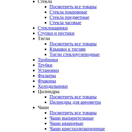
Стекла
Посмотреть все товары
Стекла покровные
Стекла предметные
Стекла часовые
Стеклошарики
Ступки и пестики
Тигли
Посмотреть все товары
Крышки к тиглям
Тигли стеклоуглеродные
Тройники
Трубки
Установки
Фильтры
Флаконы
Холодильники
Цилиндры
Посмотреть все товары
Цилиндры для ареометра
Чаши
Посмотреть все товары
Чаши выпарительные
Чаши кварцевые
Чаши кристаллизационные