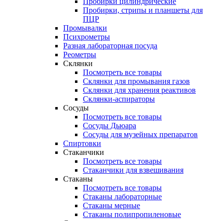
Пробирки цилиндрические
Пробирки, стрипы и планшеты для
ПЦР
Промывалки
Психрометры
Разная лабораторная посуда
Реометры
Склянки
Посмотреть все товары
Склянки для промывания газов
Склянки для хранения реактивов
Склянки-аспираторы
Сосуды
Посмотреть все товары
Сосуды Дьюара
Сосуды для музейных препаратов
Спиртовки
Стаканчики
Посмотреть все товары
Стаканчики для взвешивания
Стаканы
Посмотреть все товары
Стаканы лабораторные
Стаканы мерные
Стаканы полипропиленовые