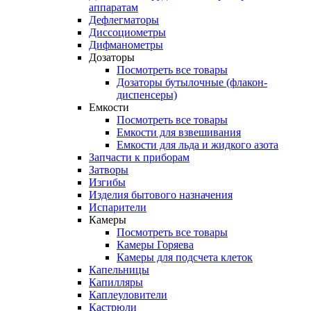
аппаратам
Дефлегматоры
Диссоциометры
Дифманометры
Дозаторы
Посмотреть все товары
Дозаторы бутылочные (флакон-
диспенсеры)
Емкости
Посмотреть все товары
Емкости для взвешивания
Емкости для льда и жидкого азота
Запчасти к приборам
Затворы
Изгибы
Изделия бытового назначения
Испарители
Камеры
Посмотреть все товары
Камеры Горяева
Камеры для подсчета клеток
Капельницы
Капилляры
Каплеуловители
Кастрюли