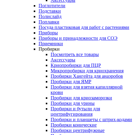
Аксессуары
Поглотители
Подставки
Полислайд
Поплавки
Посуда пластиковая для работ с растениями
Приборы
Приборы и принадлежности для СОЭ
Приемники
Пробирки
Посмотреть все товары
Аксессуары
Криопробирки для ПЦР
Микропробирки для криохранения
Пробирки Хангейта для анаэробов
Пробирки для ЯМР
Пробирки для взятия капиллярной
крови
Пробирки для криозаморозки
Пробирки для урины
Пробирки и бутыли для
центрифугирования
Пробирки и планшеты с штрих-кодами
Пробирки конические
Пробирки центрифужные