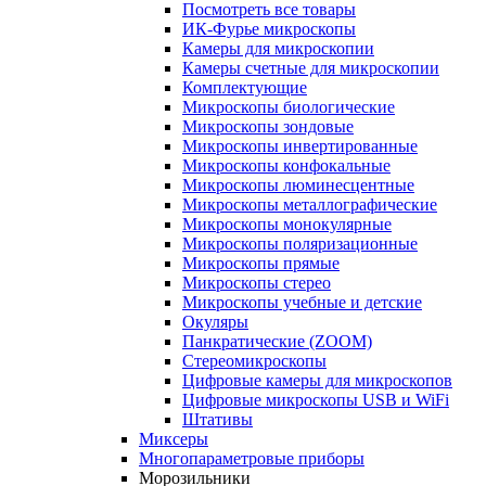
Посмотреть все товары
ИК-Фурье микроскопы
Камеры для микроскопии
Камеры счетные для микроскопии
Комплектующие
Микроскопы биологические
Микроскопы зондовые
Микроскопы инвертированные
Микроскопы конфокальные
Микроскопы люминесцентные
Микроскопы металлографические
Микроскопы монокулярные
Микроскопы поляризационные
Микроскопы прямые
Микроскопы стерео
Микроскопы учебные и детские
Окуляры
Панкратические (ZOOM)
Стереомикроскопы
Цифровые камеры для микроскопов
Цифровые микроскопы USB и WiFi
Штативы
Миксеры
Многопараметровые приборы
Морозильники