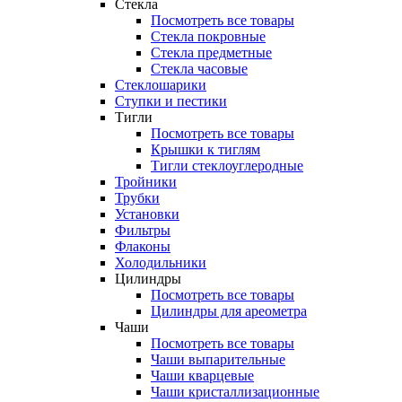
Стекла
Посмотреть все товары
Стекла покровные
Стекла предметные
Стекла часовые
Стеклошарики
Ступки и пестики
Тигли
Посмотреть все товары
Крышки к тиглям
Тигли стеклоуглеродные
Тройники
Трубки
Установки
Фильтры
Флаконы
Холодильники
Цилиндры
Посмотреть все товары
Цилиндры для ареометра
Чаши
Посмотреть все товары
Чаши выпарительные
Чаши кварцевые
Чаши кристаллизационные