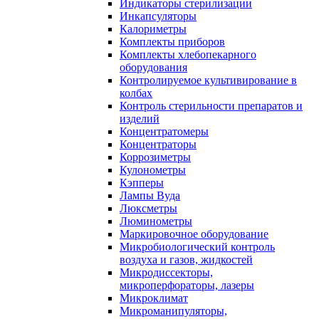
Индикаторы стерилизации
Инкапсуляторы
Калориметры
Комплекты приборов
Комплекты хлебопекарного
оборудования
Контролируемое культивирование в
колбах
Контроль стерильности препаратов и
изделий
Концентратомеры
Концентраторы
Коррозиметры
Кулонометры
Кэпперы
Лампы Вуда
Люксметры
Люминометры
Маркировочное оборудование
Микробиологический контроль
воздуха и газов, жидкостей
Микродиссекторы,
микроперфораторы, лазеры
Микроклимат
Микроманипуляторы,