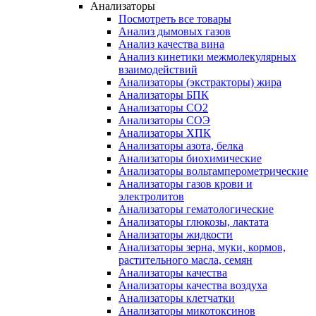
Анализаторы
Посмотреть все товары
Анализ дымовых газов
Анализ качества вина
Анализ кинетики межмолекулярных
взаимодействий
Анализаторы (экстракторы) жира
Анализаторы БПК
Анализаторы СО2
Анализаторы СОЭ
Анализаторы ХПК
Анализаторы азота, белка
Анализаторы биохимические
Анализаторы вольтамперометрические
Анализаторы газов крови и
электролитов
Анализаторы гематологические
Анализаторы глюкозы, лактата
Анализаторы жидкости
Анализаторы зерна, муки, кормов,
растительного масла, семян
Анализаторы качества
Анализаторы качества воздуха
Анализаторы клетчатки
Анализаторы микотоксинов