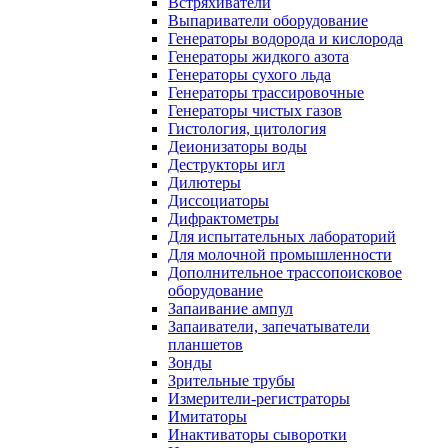
Встряхиватели
Выпариватели оборудование
Генераторы водорода и кислорода
Генераторы жидкого азота
Генераторы сухого льда
Генераторы трассировочные
Генераторы чистых газов
Гистология, цитология
Деионизаторы воды
Деструкторы игл
Дилютеры
Диссоциаторы
Дифрактометры
Для испытательных лабораторий
Для молочной промышленности
Дополнительное трассопоисковое
оборудование
Запаивание ампул
Запаиватели, запечатыватели
планшетов
Зонды
Зрительные трубы
Измерители-регистраторы
Имитаторы
Инактиваторы сыворотки