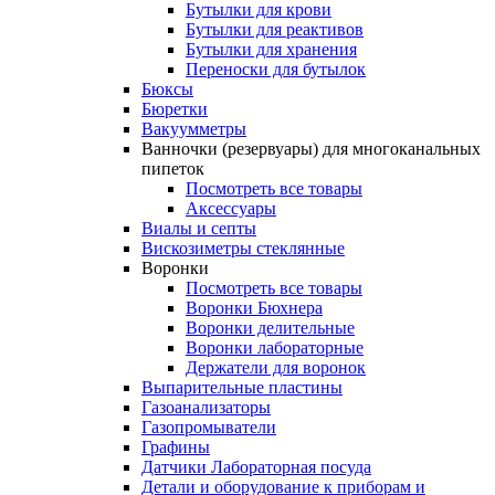
Бутылки для крови
Бутылки для реактивов
Бутылки для хранения
Переноски для бутылок
Бюксы
Бюретки
Вакуумметры
Ванночки (резервуары) для многоканальных
пипеток
Посмотреть все товары
Аксессуары
Виалы и септы
Вискозиметры стеклянные
Воронки
Посмотреть все товары
Воронки Бюхнера
Воронки делительные
Воронки лабораторные
Держатели для воронок
Выпарительные пластины
Газоанализаторы
Газопромыватели
Графины
Датчики Лабораторная посуда
Детали и оборудование к приборам и