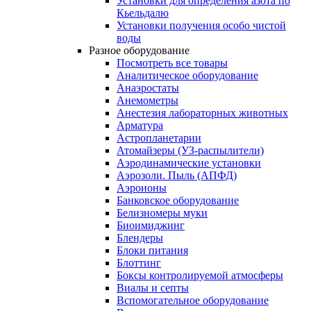
Установки для определения азота по
Кьельдалю
Установки получения особо чистой
воды
Разное оборудование
Посмотреть все товары
Аналитическое оборудование
Анаэростаты
Анемометры
Анестезия лабораторных животных
Арматура
Астропланетарии
Атомайзеры (УЗ-распылители)
Аэродинамические установки
Аэрозоли. Пыль (АПФД)
Аэроионы
Банковское оборудование
Белизномеры муки
Биоимиджинг
Блендеры
Блоки питания
Блоттинг
Боксы контролируемой атмосферы
Виалы и септы
Вспомогательное оборудование