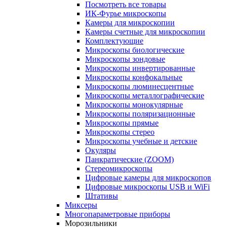
Посмотреть все товары
ИК-Фурье микроскопы
Камеры для микроскопии
Камеры счетные для микроскопии
Комплектующие
Микроскопы биологические
Микроскопы зондовые
Микроскопы инвертированные
Микроскопы конфокальные
Микроскопы люминесцентные
Микроскопы металлографические
Микроскопы монокулярные
Микроскопы поляризационные
Микроскопы прямые
Микроскопы стерео
Микроскопы учебные и детские
Окуляры
Панкратические (ZOOM)
Стереомикроскопы
Цифровые камеры для микроскопов
Цифровые микроскопы USB и WiFi
Штативы
Миксеры
Многопараметровые приборы
Морозильники