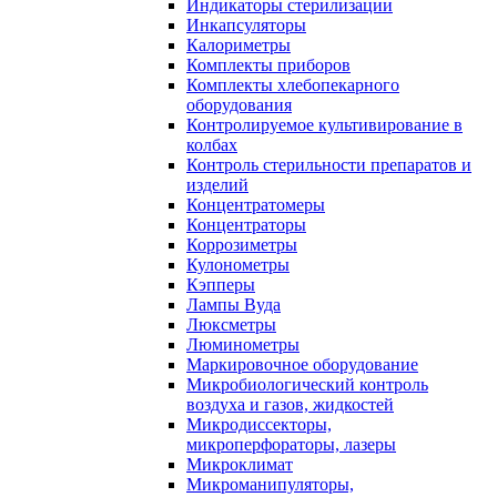
Индикаторы стерилизации
Инкапсуляторы
Калориметры
Комплекты приборов
Комплекты хлебопекарного
оборудования
Контролируемое культивирование в
колбах
Контроль стерильности препаратов и
изделий
Концентратомеры
Концентраторы
Коррозиметры
Кулонометры
Кэпперы
Лампы Вуда
Люксметры
Люминометры
Маркировочное оборудование
Микробиологический контроль
воздуха и газов, жидкостей
Микродиссекторы,
микроперфораторы, лазеры
Микроклимат
Микроманипуляторы,