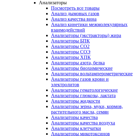
Анализаторы
Посмотреть все товары
Анализ дымовых газов
Анализ качества вина
Анализ кинетики межмолекулярных
взаимодействий
Анализаторы (экстракторы) жира
Анализаторы БПК
Анализаторы СО2
Анализаторы СОЭ
Анализаторы ХПК
Анализаторы азота, белка
Анализаторы биохимические
Анализаторы вольтамперометрические
Анализаторы газов крови и
электролитов
Анализаторы гематологические
Анализаторы глюкозы, лактата
Анализаторы жидкости
Анализаторы зерна, муки, кормов,
растительного масла, семян
Анализаторы качества
Анализаторы качества воздуха
Анализаторы клетчатки
Анализаторы микотоксинов