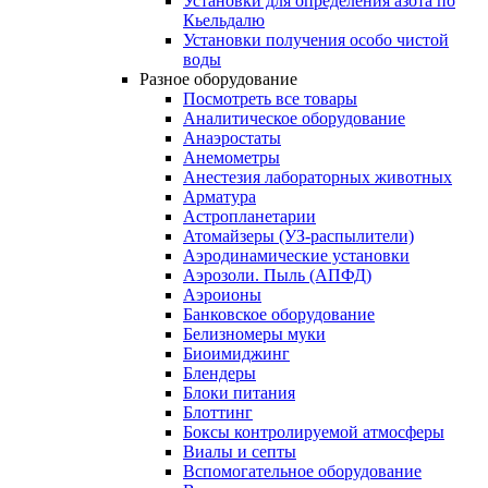
Установки для определения азота по
Кьельдалю
Установки получения особо чистой
воды
Разное оборудование
Посмотреть все товары
Аналитическое оборудование
Анаэростаты
Анемометры
Анестезия лабораторных животных
Арматура
Астропланетарии
Атомайзеры (УЗ-распылители)
Аэродинамические установки
Аэрозоли. Пыль (АПФД)
Аэроионы
Банковское оборудование
Белизномеры муки
Биоимиджинг
Блендеры
Блоки питания
Блоттинг
Боксы контролируемой атмосферы
Виалы и септы
Вспомогательное оборудование