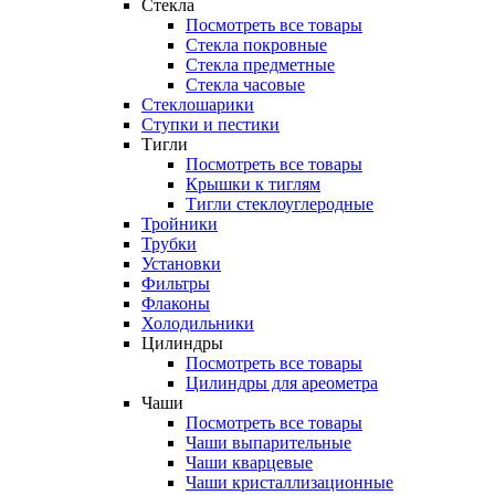
Стекла
Посмотреть все товары
Стекла покровные
Стекла предметные
Стекла часовые
Стеклошарики
Ступки и пестики
Тигли
Посмотреть все товары
Крышки к тиглям
Тигли стеклоуглеродные
Тройники
Трубки
Установки
Фильтры
Флаконы
Холодильники
Цилиндры
Посмотреть все товары
Цилиндры для ареометра
Чаши
Посмотреть все товары
Чаши выпарительные
Чаши кварцевые
Чаши кристаллизационные