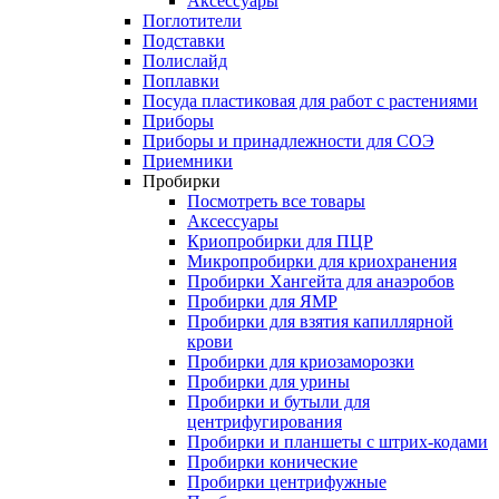
Аксессуары
Поглотители
Подставки
Полислайд
Поплавки
Посуда пластиковая для работ с растениями
Приборы
Приборы и принадлежности для СОЭ
Приемники
Пробирки
Посмотреть все товары
Аксессуары
Криопробирки для ПЦР
Микропробирки для криохранения
Пробирки Хангейта для анаэробов
Пробирки для ЯМР
Пробирки для взятия капиллярной
крови
Пробирки для криозаморозки
Пробирки для урины
Пробирки и бутыли для
центрифугирования
Пробирки и планшеты с штрих-кодами
Пробирки конические
Пробирки центрифужные