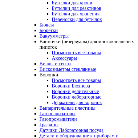
Бутылки для крови
Бутылки для реактивов
Бутылки для хранения
Переноски для бутылок
Бюксы
Бюретки
Вакуумметры
Ванночки (резервуары) для многоканальных
пипеток
Посмотреть все товары
Аксессуары
Виалы и септы
Вискозиметры стеклянные
Воронки
Посмотреть все товары
Воронки Бюхнера
Воронки делительные
Воронки лабораторные
Держатели для воронок
Выпарительные пластины
Газоанализаторы
Газопромыватели
Графины
Датчики Лабораторная посуда
Детали и оборудование к приборам и