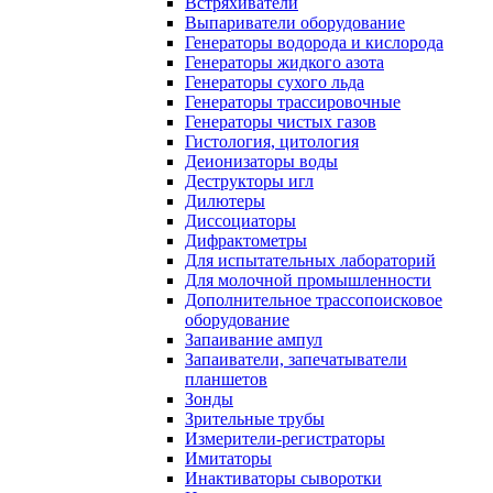
Встряхиватели
Выпариватели оборудование
Генераторы водорода и кислорода
Генераторы жидкого азота
Генераторы сухого льда
Генераторы трассировочные
Генераторы чистых газов
Гистология, цитология
Деионизаторы воды
Деструкторы игл
Дилютеры
Диссоциаторы
Дифрактометры
Для испытательных лабораторий
Для молочной промышленности
Дополнительное трассопоисковое
оборудование
Запаивание ампул
Запаиватели, запечатыватели
планшетов
Зонды
Зрительные трубы
Измерители-регистраторы
Имитаторы
Инактиваторы сыворотки