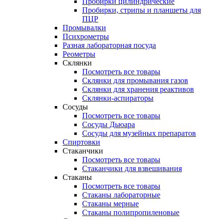
Пробирки цилиндрические
Пробирки, стрипы и планшеты для
ПЦР
Промывалки
Психрометры
Разная лабораторная посуда
Реометры
Склянки
Посмотреть все товары
Склянки для промывания газов
Склянки для хранения реактивов
Склянки-аспираторы
Сосуды
Посмотреть все товары
Сосуды Дьюара
Сосуды для музейных препаратов
Спиртовки
Стаканчики
Посмотреть все товары
Стаканчики для взвешивания
Стаканы
Посмотреть все товары
Стаканы лабораторные
Стаканы мерные
Стаканы полипропиленовые