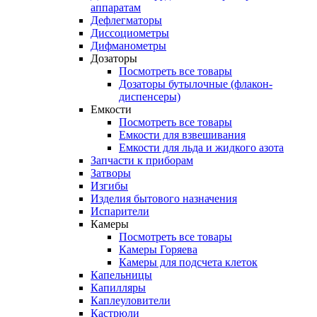
аппаратам
Дефлегматоры
Диссоциометры
Дифманометры
Дозаторы
Посмотреть все товары
Дозаторы бутылочные (флакон-
диспенсеры)
Емкости
Посмотреть все товары
Емкости для взвешивания
Емкости для льда и жидкого азота
Запчасти к приборам
Затворы
Изгибы
Изделия бытового назначения
Испарители
Камеры
Посмотреть все товары
Камеры Горяева
Камеры для подсчета клеток
Капельницы
Капилляры
Каплеуловители
Кастрюли