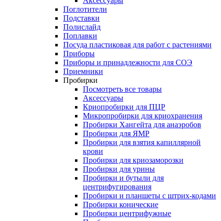
Аксессуары
Поглотители
Подставки
Полислайд
Поплавки
Посуда пластиковая для работ с растениями
Приборы
Приборы и принадлежности для СОЭ
Приемники
Пробирки
Посмотреть все товары
Аксессуары
Криопробирки для ПЦР
Микропробирки для криохранения
Пробирки Хангейта для анаэробов
Пробирки для ЯМР
Пробирки для взятия капиллярной
крови
Пробирки для криозаморозки
Пробирки для урины
Пробирки и бутыли для
центрифугирования
Пробирки и планшеты с штрих-кодами
Пробирки конические
Пробирки центрифужные