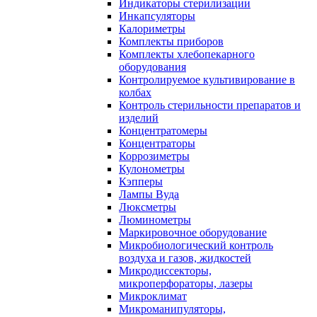
Индикаторы стерилизации
Инкапсуляторы
Калориметры
Комплекты приборов
Комплекты хлебопекарного
оборудования
Контролируемое культивирование в
колбах
Контроль стерильности препаратов и
изделий
Концентратомеры
Концентраторы
Коррозиметры
Кулонометры
Кэпперы
Лампы Вуда
Люксметры
Люминометры
Маркировочное оборудование
Микробиологический контроль
воздуха и газов, жидкостей
Микродиссекторы,
микроперфораторы, лазеры
Микроклимат
Микроманипуляторы,