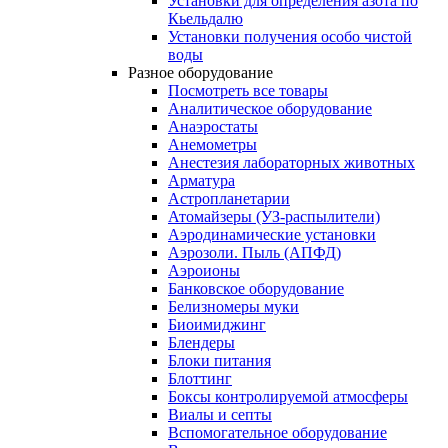
Установки для определения азота по
Кьельдалю
Установки получения особо чистой
воды
Разное оборудование
Посмотреть все товары
Аналитическое оборудование
Анаэростаты
Анемометры
Анестезия лабораторных животных
Арматура
Астропланетарии
Атомайзеры (УЗ-распылители)
Аэродинамические установки
Аэрозоли. Пыль (АПФД)
Аэроионы
Банковское оборудование
Белизномеры муки
Биоимиджинг
Блендеры
Блоки питания
Блоттинг
Боксы контролируемой атмосферы
Виалы и септы
Вспомогательное оборудование