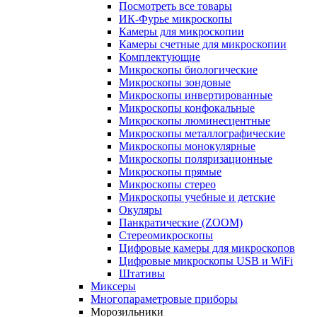
Посмотреть все товары
ИК-Фурье микроскопы
Камеры для микроскопии
Камеры счетные для микроскопии
Комплектующие
Микроскопы биологические
Микроскопы зондовые
Микроскопы инвертированные
Микроскопы конфокальные
Микроскопы люминесцентные
Микроскопы металлографические
Микроскопы монокулярные
Микроскопы поляризационные
Микроскопы прямые
Микроскопы стерео
Микроскопы учебные и детские
Окуляры
Панкратические (ZOOM)
Стереомикроскопы
Цифровые камеры для микроскопов
Цифровые микроскопы USB и WiFi
Штативы
Миксеры
Многопараметровые приборы
Морозильники