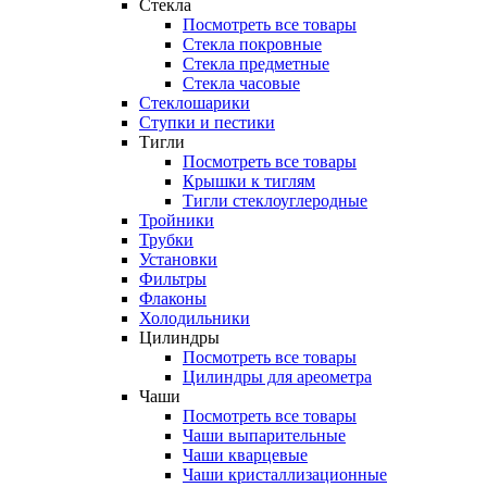
Стекла
Посмотреть все товары
Стекла покровные
Стекла предметные
Стекла часовые
Стеклошарики
Ступки и пестики
Тигли
Посмотреть все товары
Крышки к тиглям
Тигли стеклоуглеродные
Тройники
Трубки
Установки
Фильтры
Флаконы
Холодильники
Цилиндры
Посмотреть все товары
Цилиндры для ареометра
Чаши
Посмотреть все товары
Чаши выпарительные
Чаши кварцевые
Чаши кристаллизационные