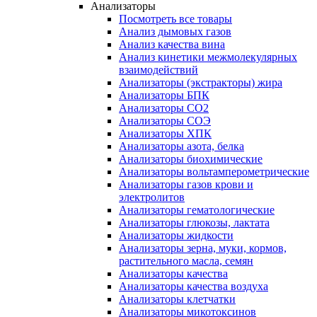
Анализаторы
Посмотреть все товары
Анализ дымовых газов
Анализ качества вина
Анализ кинетики межмолекулярных
взаимодействий
Анализаторы (экстракторы) жира
Анализаторы БПК
Анализаторы СО2
Анализаторы СОЭ
Анализаторы ХПК
Анализаторы азота, белка
Анализаторы биохимические
Анализаторы вольтамперометрические
Анализаторы газов крови и
электролитов
Анализаторы гематологические
Анализаторы глюкозы, лактата
Анализаторы жидкости
Анализаторы зерна, муки, кормов,
растительного масла, семян
Анализаторы качества
Анализаторы качества воздуха
Анализаторы клетчатки
Анализаторы микотоксинов