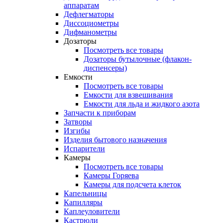
аппаратам
Дефлегматоры
Диссоциометры
Дифманометры
Дозаторы
Посмотреть все товары
Дозаторы бутылочные (флакон-
диспенсеры)
Емкости
Посмотреть все товары
Емкости для взвешивания
Емкости для льда и жидкого азота
Запчасти к приборам
Затворы
Изгибы
Изделия бытового назначения
Испарители
Камеры
Посмотреть все товары
Камеры Горяева
Камеры для подсчета клеток
Капельницы
Капилляры
Каплеуловители
Кастрюли