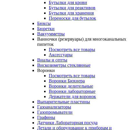
Бутылки для крови
Бутылки для реактивов
Бутылки для хранения
Переноски для бутылок
Бюксы
Бюретки
Вакуумметры
Ванночки (резервуары) для многоканальных
пипеток
Посмотреть все товары
Аксессуары
Виалы и септы
Вискозиметры стеклянные
Воронки
Посмотреть все товары
Воронки Бюхнера
Воронки делительные
Воронки лабораторные
Держатели для воронок
Выпарительные пластины
Газоанализаторы
Газопромыватели
Графины
Датчики Лабораторная посуда
Детали и оборудование к приборам и