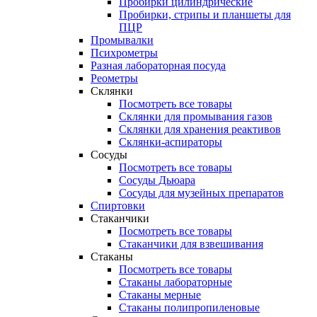
Пробирки цилиндрические
Пробирки, стрипы и планшеты для
ПЦР
Промывалки
Психрометры
Разная лабораторная посуда
Реометры
Склянки
Посмотреть все товары
Склянки для промывания газов
Склянки для хранения реактивов
Склянки-аспираторы
Сосуды
Посмотреть все товары
Сосуды Дьюара
Сосуды для музейных препаратов
Спиртовки
Стаканчики
Посмотреть все товары
Стаканчики для взвешивания
Стаканы
Посмотреть все товары
Стаканы лабораторные
Стаканы мерные
Стаканы полипропиленовые