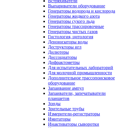
Встряхиватели
Выпариватели оборудование
Генераторы водорода и кислорода
Генераторы жидкого азота
Генераторы сухого льда
Генераторы трассировочные
Генераторы чистых газов
Гистология, цитология
Деионизаторы воды
Деструкторы игл
Дилютеры
Диссоциаторы
Дифрактометры
Для испытательных лабораторий
Для молочной промышленности
Дополнительное трассопоисковое
оборудование
Запаивание ампул
Запаиватели, запечатыватели
планшетов
Зонды
Зрительные трубы
Измерители-регистраторы
Имитаторы
Инактиваторы сыворотки