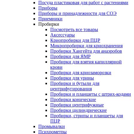
Посуда пластиковая для работ с растениями
Приборы
Приборы и принадлежности для СОЭ
Приемники
Пробирки
Посмотреть все товары
Аксессуары
Криопробирки для ПЦР
Микропробирки для криохранения
Пробирки Хангейта для анаэробов
Пробирки для ЯМР
Пробирки для взятия капиллярной
крови
Пробирки для криозаморозки
Пробирки для урины
Пробирки и бутыли для
центрифугирования
Пробирки и планшеты с штрих-кодами
Пробирки конические
Пробирки центрифужные
Пробирки цилиндрические
Пробирки, стрипы и планшеты для
ПЦР
Промывалки
Психрометры