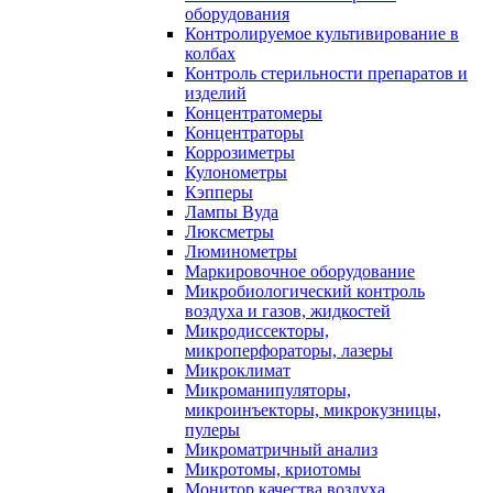
оборудования
Контролируемое культивирование в
колбах
Контроль стерильности препаратов и
изделий
Концентратомеры
Концентраторы
Коррозиметры
Кулонометры
Кэпперы
Лампы Вуда
Люксметры
Люминометры
Маркировочное оборудование
Микробиологический контроль
воздуха и газов, жидкостей
Микродиссекторы,
микроперфораторы, лазеры
Микроклимат
Микроманипуляторы,
микроинъекторы, микрокузницы,
пулеры
Микроматричный анализ
Микротомы, криотомы
Монитор качества воздуха