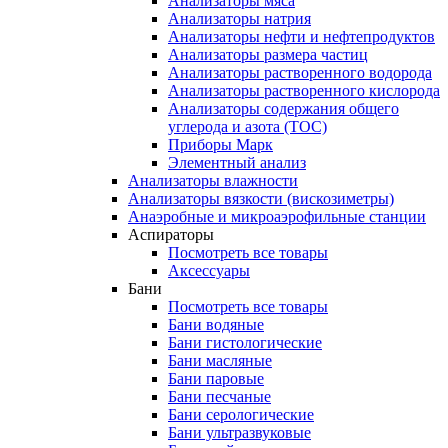
Анализаторы мяса
Анализаторы натрия
Анализаторы нефти и нефтепродуктов
Анализаторы размера частиц
Анализаторы растворенного водорода
Анализаторы растворенного кислорода
Анализаторы содержания общего
углерода и азота (ТОС)
Приборы Марк
Элементный анализ
Анализаторы влажности
Анализаторы вязкости (вискозиметры)
Анаэробные и микроаэрофильные станции
Аспираторы
Посмотреть все товары
Аксессуары
Бани
Посмотреть все товары
Бани водяные
Бани гистологические
Бани масляные
Бани паровые
Бани песчаные
Бани серологические
Бани ультразвуковые