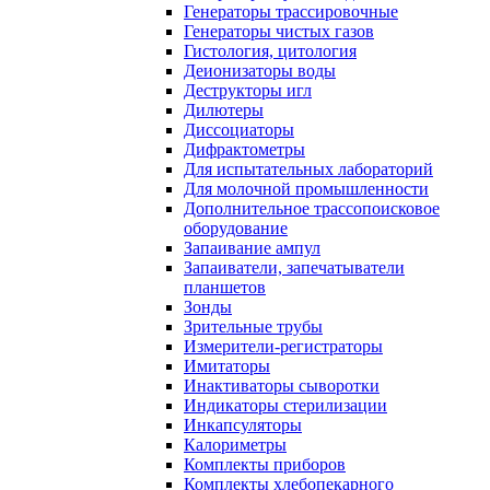
Генераторы трассировочные
Генераторы чистых газов
Гистология, цитология
Деионизаторы воды
Деструкторы игл
Дилютеры
Диссоциаторы
Дифрактометры
Для испытательных лабораторий
Для молочной промышленности
Дополнительное трассопоисковое
оборудование
Запаивание ампул
Запаиватели, запечатыватели
планшетов
Зонды
Зрительные трубы
Измерители-регистраторы
Имитаторы
Инактиваторы сыворотки
Индикаторы стерилизации
Инкапсуляторы
Калориметры
Комплекты приборов
Комплекты хлебопекарного