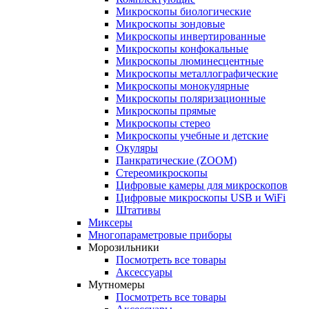
Микроскопы биологические
Микроскопы зондовые
Микроскопы инвертированные
Микроскопы конфокальные
Микроскопы люминесцентные
Микроскопы металлографические
Микроскопы монокулярные
Микроскопы поляризационные
Микроскопы прямые
Микроскопы стерео
Микроскопы учебные и детские
Окуляры
Панкратические (ZOOM)
Стереомикроскопы
Цифровые камеры для микроскопов
Цифровые микроскопы USB и WiFi
Штативы
Миксеры
Многопараметровые приборы
Морозильники
Посмотреть все товары
Аксессуары
Мутномеры
Посмотреть все товары