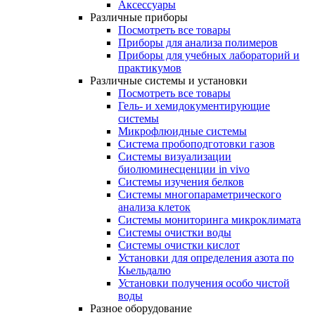
Аксессуары
Различные приборы
Посмотреть все товары
Приборы для анализа полимеров
Приборы для учебных лабораторий и
практикумов
Различные системы и установки
Посмотреть все товары
Гель- и хемидокументирующие
системы
Микрофлюидные системы
Система пробоподготовки газов
Системы визуализации
биолюминесценции in vivo
Системы изучения белков
Системы многопараметрического
анализа клеток
Системы мониторинга микроклимата
Системы очистки воды
Системы очистки кислот
Установки для определения азота по
Кьельдалю
Установки получения особо чистой
воды
Разное оборудование