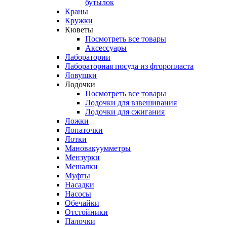
бутылок
Краны
Кружки
Кюветы
Посмотреть все товары
Аксессуары
Лаборатории
Лабораторная посуда из фторопласта
Ловушки
Лодочки
Посмотреть все товары
Лодочки для взвешивания
Лодочки для сжигания
Ложки
Лопаточки
Лотки
Мановакуумметры
Мензурки
Мешалки
Муфты
Насадки
Насосы
Обечайки
Отстойники
Палочки