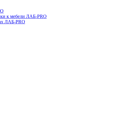
RO
ойки к мебели ЛАБ-PRO
бах ЛАБ-PRO