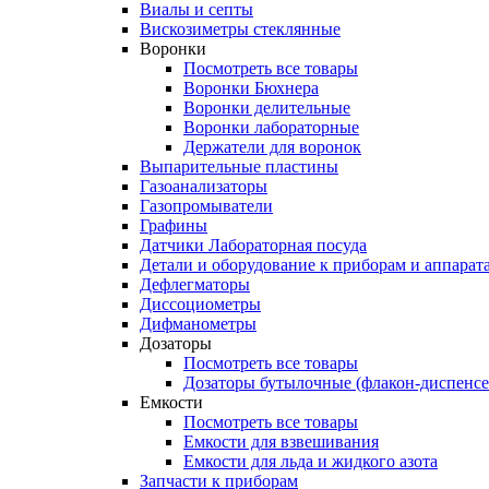
Виалы и септы
Вискозиметры стеклянные
Воронки
Посмотреть все товары
Воронки Бюхнера
Воронки делительные
Воронки лабораторные
Держатели для воронок
Выпарительные пластины
Газоанализаторы
Газопромыватели
Графины
Датчики Лабораторная посуда
Детали и оборудование к приборам и аппарат
Дефлегматоры
Диссоциометры
Дифманометры
Дозаторы
Посмотреть все товары
Дозаторы бутылочные (флакон-диспенс
Емкости
Посмотреть все товары
Емкости для взвешивания
Емкости для льда и жидкого азота
Запчасти к приборам