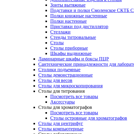
Зонты вытяжные
Подставки и полки Смоленское СКТБ 
Полки книжные настенные
Полки настенные
Приставки под дистиллятор
Стеллажи
Стенды титровальные
Столы
Столы приборные
Шкафы выдвижные
Ламинарные шкафы и боксы ПЦР
Сантехнические принадлежности для лаборат
Столики подъемные
Столы демонстрационные
Столы для весов
Столы для микроскопирования
Столы для титрования
Посмотреть все товары
Аксессуары
Столы для хроматографов
Посмотреть все товары
Столы островные для хроматографов
Столы для центрифуг
Столы компьютерные