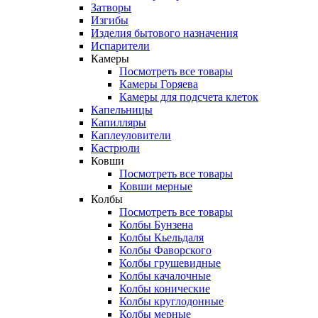
Затворы
Изгибы
Изделия бытового назначения
Испарители
Камеры
Посмотреть все товары
Камеры Горяева
Камеры для подсчета клеток
Капельницы
Капилляры
Каплеуловители
Кастрюли
Ковши
Посмотреть все товары
Ковши мерные
Колбы
Посмотреть все товары
Колбы Бунзена
Колбы Кьельдаля
Колбы Фаворского
Колбы грушевидные
Колбы качалочные
Колбы конические
Колбы круглодонные
Колбы мерные