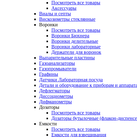
Посмотреть все товары
Аксессуары
Виалы и септы
Вискозиметры стеклянные
Воронки
Посмотреть все товары
Воронки Бюхнера
Воронки делительные
Воронки лабораторные
Держатели для воронок
Выпарительные пластины
Газоанализаторы
Газопромыватели
Графины
Датчики Лабораторная посуда
Детали и оборудование к приборам и аппарат
Дефлегматоры
Диссоциометры
Дифманометры
Дозаторы
Посмотреть все товары
Дозаторы бутылочные (флакон-диспенс
Емкости
Посмотреть все товары
Емкости для взвешивания