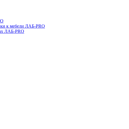
RO
ойки к мебели ЛАБ-PRO
бах ЛАБ-PRO