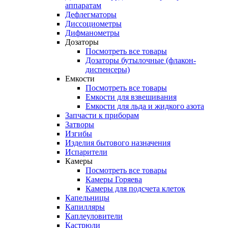
аппаратам
Дефлегматоры
Диссоциометры
Дифманометры
Дозаторы
Посмотреть все товары
Дозаторы бутылочные (флакон-
диспенсеры)
Емкости
Посмотреть все товары
Емкости для взвешивания
Емкости для льда и жидкого азота
Запчасти к приборам
Затворы
Изгибы
Изделия бытового назначения
Испарители
Камеры
Посмотреть все товары
Камеры Горяева
Камеры для подсчета клеток
Капельницы
Капилляры
Каплеуловители
Кастрюли