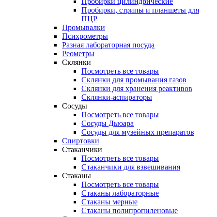
Пробирки цилиндрические
Пробирки, стрипы и планшеты для
ПЦР
Промывалки
Психрометры
Разная лабораторная посуда
Реометры
Склянки
Посмотреть все товары
Склянки для промывания газов
Склянки для хранения реактивов
Склянки-аспираторы
Сосуды
Посмотреть все товары
Сосуды Дьюара
Сосуды для музейных препаратов
Спиртовки
Стаканчики
Посмотреть все товары
Стаканчики для взвешивания
Стаканы
Посмотреть все товары
Стаканы лабораторные
Стаканы мерные
Стаканы полипропиленовые