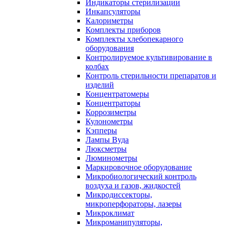
Индикаторы стерилизации
Инкапсуляторы
Калориметры
Комплекты приборов
Комплекты хлебопекарного
оборудования
Контролируемое культивирование в
колбах
Контроль стерильности препаратов и
изделий
Концентратомеры
Концентраторы
Коррозиметры
Кулонометры
Кэпперы
Лампы Вуда
Люксметры
Люминометры
Маркировочное оборудование
Микробиологический контроль
воздуха и газов, жидкостей
Микродиссекторы,
микроперфораторы, лазеры
Микроклимат
Микроманипуляторы,