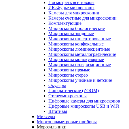
Посмотреть все товары
ИК-Фурье микроскопы
Камеры для микроскопии
Камеры счетные для микроскопии
Комплектующие
Микроскопы биологические
Микроскопы зондовые
Микроскопы инвертированные
Микроскопы конфокальные
Микроскопы люминесцентные
Микроскопы металлографические
Микроскопы монокулярные
Микроскопы поляризационные
Микроскопы прямые
Микроскопы стерео
Микроскопы учебные и детские
Окуляры
Панкратические (ZOOM)
Стереомикроскопы
Цифровые камеры для микроскопов
Цифровые микроскопы USB и WiFi
Штативы
Миксеры
Многопараметровые приборы
Морозильники