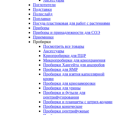
Аксессуары
Поглотители
Подставки
Полислайд
Поплавки
Посуда пластиковая для работ с растениями
Приборы
Приборы и принадлежности для СОЭ
Приемники
Пробирки
Посмотреть все товары
Аксессуары
Криопробирки для ПЦР
Микропробирки для криохранения
Пробирки Хангейта для анаэробов
Пробирки для ЯМР
Пробирки для взятия капиллярной
крови
Пробирки для криозаморозки
Пробирки для урины
Пробирки и бутыли для
центрифугирования
Пробирки и планшеты с штрих-кодами
Пробирки конические
Пробирки центрифужные