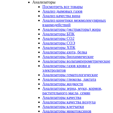
Анализаторы
Посмотреть все товары
Анализ дымовых газов
Анализ качества вина
Анализ кинетики межмолекулярных
взаимодействий
Анализаторы (экстракторы) жира
Анализаторы БПК
Анализаторы СО2
Анализаторы СОЭ
Анализаторы ХПК
Анализаторы азота, белка
Анализаторы биохимические
Анализаторы вольтамперометрические
Анализаторы газов крови и
электролитов
Анализаторы гематологические
Анализаторы глюкозы, лактата
Анализаторы жидкости
Анализаторы зерна, муки, кормов,
растительного масла, семян
Анализаторы качества
Анализаторы качества воздуха
Анализаторы клетчатки
Анализаторы микотоксинов