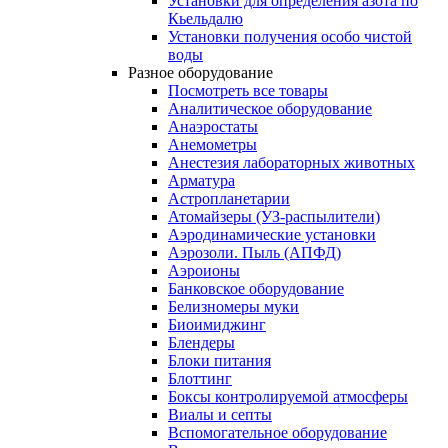
Установки для определения азота по
Кьельдалю
Установки получения особо чистой
воды
Разное оборудование
Посмотреть все товары
Аналитическое оборудование
Анаэростаты
Анемометры
Анестезия лабораторных животных
Арматура
Астропланетарии
Атомайзеры (УЗ-распылители)
Аэродинамические установки
Аэрозоли. Пыль (АПФД)
Аэроионы
Банковское оборудование
Белизномеры муки
Биоимиджинг
Блендеры
Блоки питания
Блоттинг
Боксы контролируемой атмосферы
Виалы и септы
Вспомогательное оборудование