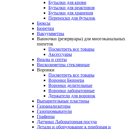
Бутылки для крови
Бутылки для реактивов
Бутылки для хранения
Переноски для бутылок
Бюксы
Бюретки
Вакуумметры
Ванночки (резервуары) для многоканальных
пипеток
Посмотреть все товары
Аксессуары
Виалы и септы
Вискозиметры стеклянные
Воронки
Посмотреть все товары
Воронки Бюхнера
Воронки делительные
Воронки лабораторные
Держатели для воронок
Выпарительные пластины
Газоанализаторы
Газопромыватели
Графины
Датчики Лабораторная посуда
Детали и оборудование к приборам и