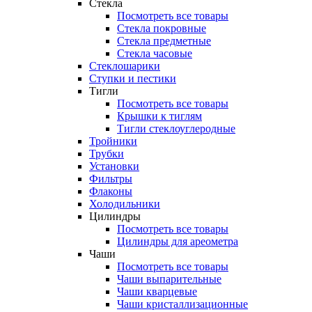
Стекла
Посмотреть все товары
Стекла покровные
Стекла предметные
Стекла часовые
Стеклошарики
Ступки и пестики
Тигли
Посмотреть все товары
Крышки к тиглям
Тигли стеклоуглеродные
Тройники
Трубки
Установки
Фильтры
Флаконы
Холодильники
Цилиндры
Посмотреть все товары
Цилиндры для ареометра
Чаши
Посмотреть все товары
Чаши выпарительные
Чаши кварцевые
Чаши кристаллизационные