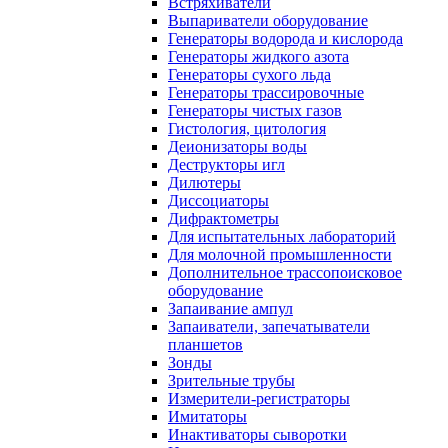
Встряхиватели
Выпариватели оборудование
Генераторы водорода и кислорода
Генераторы жидкого азота
Генераторы сухого льда
Генераторы трассировочные
Генераторы чистых газов
Гистология, цитология
Деионизаторы воды
Деструкторы игл
Дилютеры
Диссоциаторы
Дифрактометры
Для испытательных лабораторий
Для молочной промышленности
Дополнительное трассопоисковое
оборудование
Запаивание ампул
Запаиватели, запечатыватели
планшетов
Зонды
Зрительные трубы
Измерители-регистраторы
Имитаторы
Инактиваторы сыворотки