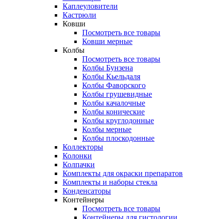
Каплеуловители
Кастрюли
Ковши
Посмотреть все товары
Ковши мерные
Колбы
Посмотреть все товары
Колбы Бунзена
Колбы Кьельдаля
Колбы Фаворского
Колбы грушевидные
Колбы качалочные
Колбы конические
Колбы круглодонные
Колбы мерные
Колбы плоскодонные
Коллекторы
Колонки
Колпачки
Комплекты для окраски препаратов
Комплекты и наборы стекла
Конденсаторы
Контейнеры
Посмотреть все товары
Контейнеры для гистологии