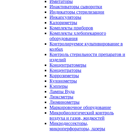
Имитаторы
Инактиваторы сыворотки
Индикаторы стерилизации
Инкапсуляторы
Калориметры
Комплекты приборов
Комплекты хлебопекарного
оборудования
Контролируемое культивирование в
колбах
Контроль стерильности препаратов и
изделий
Концентратомеры
Концентраторы
Коррозиметры
Кулонометры
Кэпперы
Лампы Вуда
Люксметры
Люминометры
Маркировочное оборудование
Микробиологический контроль
воздуха и газов, жидкостей
Микродиссекторы,
микроперфораторы, лазеры