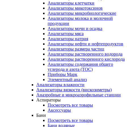
Анализаторы клетчатки
Анализаторы микотоксинов
Анализаторы микробиологические
Анализаторы молока и молочной
продукции
Анализаторы мочи и осадка
Анализаторы мяса
Анализаторы натрия
Анализаторы нефти и нефтепродуктов
Анализаторы размера частиц
Анализаторы растворенного водорода
Анализаторы растворенного кислорода
Анализаторы содержания общего
углерода и азота (ТОС)
Приборы Марк
Элементный анализ
Анализаторы влажности
Анализаторы вязкости (вискозиметры)
Анаэробные и микроаэрофильные станции
Аспираторы
Посмотреть все товары
Аксессуары
Бани
Посмотреть все товары
Бани водяные