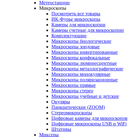
Метеостанции
Микроскопы
Посмотреть все товары
ИК-Фурье микроскопы
Камеры для микроскопии
Камеры счетные для микроскопии
Комплектующие
Микроскопы биологические
Микроскопы зондовые
Микроскопы инвертированные
Микроскопы конфокальные
Микроскопы люминесцентные
Микроскопы металлографические
Микроскопы монокулярные
Микроскопы поляризационные
Микроскопы прямые
Микроскопы стерео
Микроскопы учебные и детские
Окуляры
Панкратические (ZOOM)
Стереомикроскопы
Цифровые камеры для микроскопов
Цифровые микроскопы USB и WiFi
Штативы
Миксеры