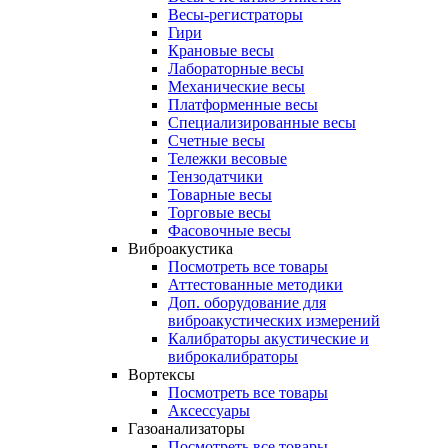
Весы-регистраторы
Гири
Крановые весы
Лабораторные весы
Механические весы
Платформенные весы
Специализированные весы
Счетные весы
Тележки весовые
Тензодатчики
Товарные весы
Торговые весы
Фасовочные весы
Виброакустика
Посмотреть все товары
Аттестованные методики
Доп. оборудование для
виброакустических измерений
Калибраторы акустические и
виброкалибраторы
Вортексы
Посмотреть все товары
Аксессуары
Газоанализаторы
Посмотреть все товары