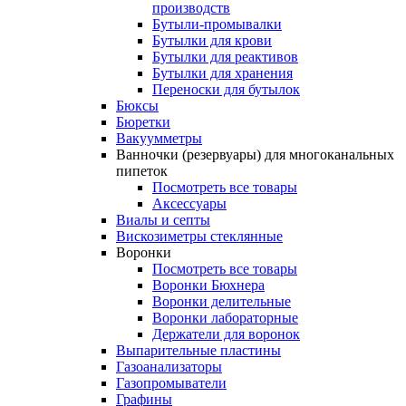
производств
Бутыли-промывалки
Бутылки для крови
Бутылки для реактивов
Бутылки для хранения
Переноски для бутылок
Бюксы
Бюретки
Вакуумметры
Ванночки (резервуары) для многоканальных
пипеток
Посмотреть все товары
Аксессуары
Виалы и септы
Вискозиметры стеклянные
Воронки
Посмотреть все товары
Воронки Бюхнера
Воронки делительные
Воронки лабораторные
Держатели для воронок
Выпарительные пластины
Газоанализаторы
Газопромыватели
Графины