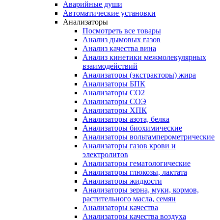
Аварийные души
Автоматические установки
Анализаторы
Посмотреть все товары
Анализ дымовых газов
Анализ качества вина
Анализ кинетики межмолекулярных
взаимодействий
Анализаторы (экстракторы) жира
Анализаторы БПК
Анализаторы СО2
Анализаторы СОЭ
Анализаторы ХПК
Анализаторы азота, белка
Анализаторы биохимические
Анализаторы вольтамперометрические
Анализаторы газов крови и
электролитов
Анализаторы гематологические
Анализаторы глюкозы, лактата
Анализаторы жидкости
Анализаторы зерна, муки, кормов,
растительного масла, семян
Анализаторы качества
Анализаторы качества воздуха