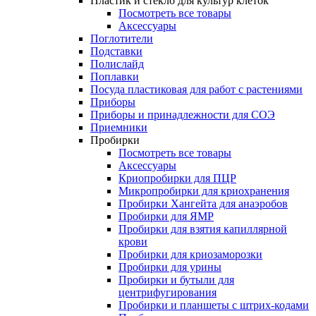
Пластик и стекло для культур клеток
Посмотреть все товары
Аксессуары
Поглотители
Подставки
Полислайд
Поплавки
Посуда пластиковая для работ с растениями
Приборы
Приборы и принадлежности для СОЭ
Приемники
Пробирки
Посмотреть все товары
Аксессуары
Криопробирки для ПЦР
Микропробирки для криохранения
Пробирки Хангейта для анаэробов
Пробирки для ЯМР
Пробирки для взятия капиллярной
крови
Пробирки для криозаморозки
Пробирки для урины
Пробирки и бутыли для
центрифугирования
Пробирки и планшеты с штрих-кодами