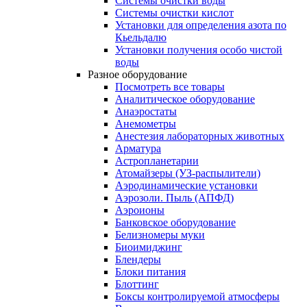
Системы очистки воды
Системы очистки кислот
Установки для определения азота по
Кьельдалю
Установки получения особо чистой
воды
Разное оборудование
Посмотреть все товары
Аналитическое оборудование
Анаэростаты
Анемометры
Анестезия лабораторных животных
Арматура
Астропланетарии
Атомайзеры (УЗ-распылители)
Аэродинамические установки
Аэрозоли. Пыль (АПФД)
Аэроионы
Банковское оборудование
Белизномеры муки
Биоимиджинг
Блендеры
Блоки питания
Блоттинг
Боксы контролируемой атмосферы