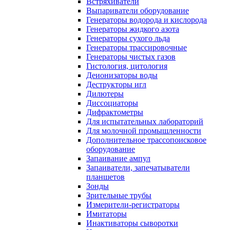
Встряхиватели
Выпариватели оборудование
Генераторы водорода и кислорода
Генераторы жидкого азота
Генераторы сухого льда
Генераторы трассировочные
Генераторы чистых газов
Гистология, цитология
Деионизаторы воды
Деструкторы игл
Дилютеры
Диссоциаторы
Дифрактометры
Для испытательных лабораторий
Для молочной промышленности
Дополнительное трассопоисковое
оборудование
Запаивание ампул
Запаиватели, запечатыватели
планшетов
Зонды
Зрительные трубы
Измерители-регистраторы
Имитаторы
Инактиваторы сыворотки