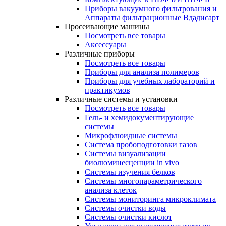
Приборы вакуумного фильтрования и
Аппараты фильтрационные Вдадисарт
Просеивающие машины
Посмотреть все товары
Аксессуары
Различные приборы
Посмотреть все товары
Приборы для анализа полимеров
Приборы для учебных лабораторий и
практикумов
Различные системы и установки
Посмотреть все товары
Гель- и хемидокументирующие
системы
Микрофлюидные системы
Система пробоподготовки газов
Системы визуализации
биолюминесценции in vivo
Системы изучения белков
Системы многопараметрического
анализа клеток
Системы мониторинга микроклимата
Системы очистки воды
Системы очистки кислот