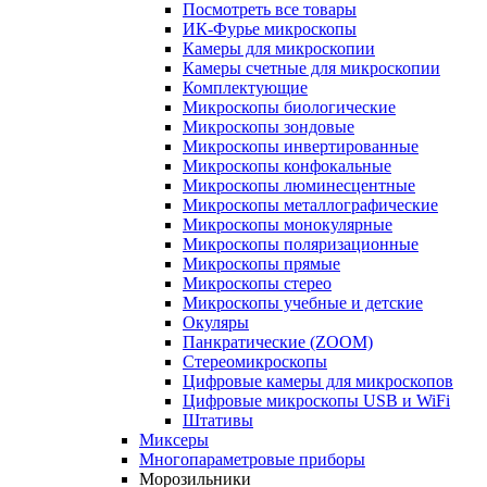
Посмотреть все товары
ИК-Фурье микроскопы
Камеры для микроскопии
Камеры счетные для микроскопии
Комплектующие
Микроскопы биологические
Микроскопы зондовые
Микроскопы инвертированные
Микроскопы конфокальные
Микроскопы люминесцентные
Микроскопы металлографические
Микроскопы монокулярные
Микроскопы поляризационные
Микроскопы прямые
Микроскопы стерео
Микроскопы учебные и детские
Окуляры
Панкратические (ZOOM)
Стереомикроскопы
Цифровые камеры для микроскопов
Цифровые микроскопы USB и WiFi
Штативы
Миксеры
Многопараметровые приборы
Морозильники