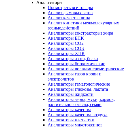
Анализаторы
Посмотреть все товары
Анализ дымовых газов
Анализ качества вина
Анализ кинетики межмолекулярных
взаимодействий
Анализаторы (экстракторы) жира
Анализаторы БПК
Анализаторы СО2
Анализаторы СОЭ
Анализаторы ХПК
Анализаторы азота, белка
Анализаторы биохимические
Анализаторы вольтамперометрические
Анализаторы газов крови и
электролитов
Анализаторы гематологические
Анализаторы глюкозы, лактата
Анализаторы жидкости
Анализаторы зерна, муки, кормов,
растительного масла, семян
Анализаторы качества
Анализаторы качества воздуха
Анализаторы клетчатки
Анализаторы микотоксинов