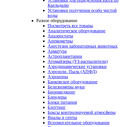
Установки для определения азота по
Кьельдалю
Установки получения особо чистой
воды
Разное оборудование
Посмотреть все товары
Аналитическое оборудование
Анаэростаты
Анемометры
Анестезия лабораторных животных
Арматура
Астропланетарии
Атомайзеры (УЗ-распылители)
Аэродинамические установки
Аэрозоли. Пыль (АПФД)
Аэроионы
Банковское оборудование
Белизномеры муки
Биоимиджинг
Блендеры
Блоки питания
Блоттинг
Боксы контролируемой атмосферы
Виалы и септы
Вспомогательное оборудование