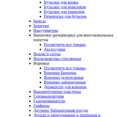
Бутылки для крови
Бутылки для реактивов
Бутылки для хранения
Переноски для бутылок
Бюксы
Бюретки
Вакуумметры
Ванночки (резервуары) для многоканальных
пипеток
Посмотреть все товары
Аксессуары
Виалы и септы
Вискозиметры стеклянные
Воронки
Посмотреть все товары
Воронки Бюхнера
Воронки делительные
Воронки лабораторные
Держатели для воронок
Выпарительные пластины
Газоанализаторы
Газопромыватели
Графины
Датчики Лабораторная посуда
Детали и оборудование к приборам и