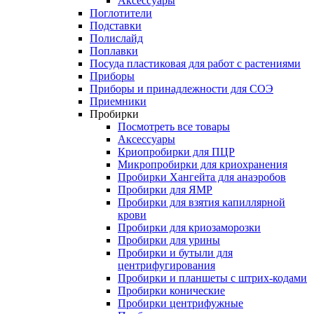
Аксессуары
Поглотители
Подставки
Полислайд
Поплавки
Посуда пластиковая для работ с растениями
Приборы
Приборы и принадлежности для СОЭ
Приемники
Пробирки
Посмотреть все товары
Аксессуары
Криопробирки для ПЦР
Микропробирки для криохранения
Пробирки Хангейта для анаэробов
Пробирки для ЯМР
Пробирки для взятия капиллярной
крови
Пробирки для криозаморозки
Пробирки для урины
Пробирки и бутыли для
центрифугирования
Пробирки и планшеты с штрих-кодами
Пробирки конические
Пробирки центрифужные