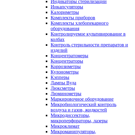
Индикаторы стерилизации
Инкапсуляторы
Калориметры
Комплекты приборов
Комплекты хлебопекарного
оборудования
Контролируемое культивирование в
колбах
Контроль стерильности препаратов и
изделий
Концентратомеры
Концентраторы
Коррозиметры
Кулонометры
Кэпперы
Лампы Вуда
Люксметры
Люминометры
Маркировочное оборудование
Микробиологический контроль
воздуха и газов, жидкостей
Микродиссекторы,
микроперфораторы, лазеры
Микроклимат
Микроманипуляторы,