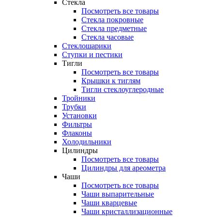
Стекла
Посмотреть все товары
Стекла покровные
Стекла предметные
Стекла часовые
Стеклошарики
Ступки и пестики
Тигли
Посмотреть все товары
Крышки к тиглям
Тигли стеклоуглеродные
Тройники
Трубки
Установки
Фильтры
Флаконы
Холодильники
Цилиндры
Посмотреть все товары
Цилиндры для ареометра
Чаши
Посмотреть все товары
Чаши выпарительные
Чаши кварцевые
Чаши кристаллизационные