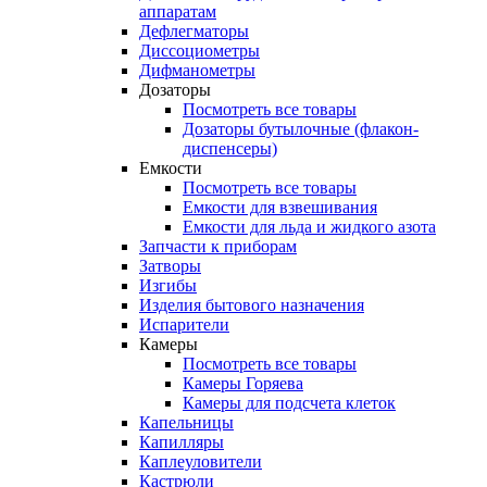
аппаратам
Дефлегматоры
Диссоциометры
Дифманометры
Дозаторы
Посмотреть все товары
Дозаторы бутылочные (флакон-
диспенсеры)
Емкости
Посмотреть все товары
Емкости для взвешивания
Емкости для льда и жидкого азота
Запчасти к приборам
Затворы
Изгибы
Изделия бытового назначения
Испарители
Камеры
Посмотреть все товары
Камеры Горяева
Камеры для подсчета клеток
Капельницы
Капилляры
Каплеуловители
Кастрюли