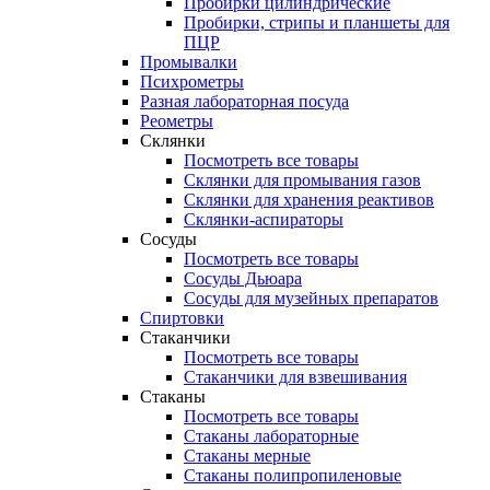
Пробирки цилиндрические
Пробирки, стрипы и планшеты для
ПЦР
Промывалки
Психрометры
Разная лабораторная посуда
Реометры
Склянки
Посмотреть все товары
Склянки для промывания газов
Склянки для хранения реактивов
Склянки-аспираторы
Сосуды
Посмотреть все товары
Сосуды Дьюара
Сосуды для музейных препаратов
Спиртовки
Стаканчики
Посмотреть все товары
Стаканчики для взвешивания
Стаканы
Посмотреть все товары
Стаканы лабораторные
Стаканы мерные
Стаканы полипропиленовые