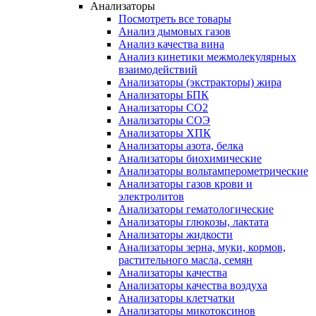
Анализаторы
Посмотреть все товары
Анализ дымовых газов
Анализ качества вина
Анализ кинетики межмолекулярных
взаимодействий
Анализаторы (экстракторы) жира
Анализаторы БПК
Анализаторы СО2
Анализаторы СОЭ
Анализаторы ХПК
Анализаторы азота, белка
Анализаторы биохимические
Анализаторы вольтамперометрические
Анализаторы газов крови и
электролитов
Анализаторы гематологические
Анализаторы глюкозы, лактата
Анализаторы жидкости
Анализаторы зерна, муки, кормов,
растительного масла, семян
Анализаторы качества
Анализаторы качества воздуха
Анализаторы клетчатки
Анализаторы микотоксинов