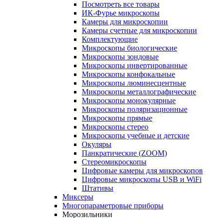
Посмотреть все товары
ИК-Фурье микроскопы
Камеры для микроскопии
Камеры счетные для микроскопии
Комплектующие
Микроскопы биологические
Микроскопы зондовые
Микроскопы инвертированные
Микроскопы конфокальные
Микроскопы люминесцентные
Микроскопы металлографические
Микроскопы монокулярные
Микроскопы поляризационные
Микроскопы прямые
Микроскопы стерео
Микроскопы учебные и детские
Окуляры
Панкратические (ZOOM)
Стереомикроскопы
Цифровые камеры для микроскопов
Цифровые микроскопы USB и WiFi
Штативы
Миксеры
Многопараметровые приборы
Морозильники