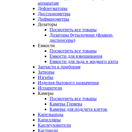
аппаратам
Дефлегматоры
Диссоциометры
Дифманометры
Дозаторы
Посмотреть все товары
Дозаторы бутылочные (флакон-
диспенсеры)
Емкости
Посмотреть все товары
Емкости для взвешивания
Емкости для льда и жидкого азота
Запчасти к приборам
Затворы
Изгибы
Изделия бытового назначения
Испарители
Камеры
Посмотреть все товары
Камеры Горяева
Камеры для подсчета клеток
Капельницы
Капилляры
Каплеуловители
Кастрюли