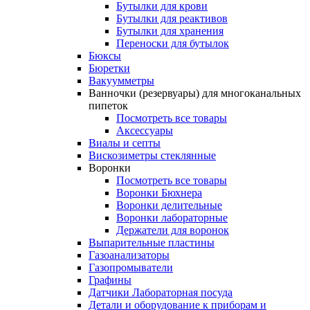
Бутылки для крови
Бутылки для реактивов
Бутылки для хранения
Переноски для бутылок
Бюксы
Бюретки
Вакуумметры
Ванночки (резервуары) для многоканальных
пипеток
Посмотреть все товары
Аксессуары
Виалы и септы
Вискозиметры стеклянные
Воронки
Посмотреть все товары
Воронки Бюхнера
Воронки делительные
Воронки лабораторные
Держатели для воронок
Выпарительные пластины
Газоанализаторы
Газопромыватели
Графины
Датчики Лабораторная посуда
Детали и оборудование к приборам и