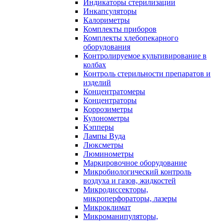
Индикаторы стерилизации
Инкапсуляторы
Калориметры
Комплекты приборов
Комплекты хлебопекарного
оборудования
Контролируемое культивирование в
колбах
Контроль стерильности препаратов и
изделий
Концентратомеры
Концентраторы
Коррозиметры
Кулонометры
Кэпперы
Лампы Вуда
Люксметры
Люминометры
Маркировочное оборудование
Микробиологический контроль
воздуха и газов, жидкостей
Микродиссекторы,
микроперфораторы, лазеры
Микроклимат
Микроманипуляторы,