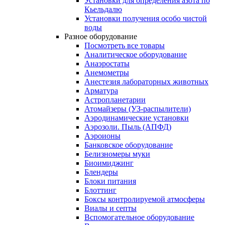
Установки для определения азота по
Кьельдалю
Установки получения особо чистой
воды
Разное оборудование
Посмотреть все товары
Аналитическое оборудование
Анаэростаты
Анемометры
Анестезия лабораторных животных
Арматура
Астропланетарии
Атомайзеры (УЗ-распылители)
Аэродинамические установки
Аэрозоли. Пыль (АПФД)
Аэроионы
Банковское оборудование
Белизномеры муки
Биоимиджинг
Блендеры
Блоки питания
Блоттинг
Боксы контролируемой атмосферы
Виалы и септы
Вспомогательное оборудование