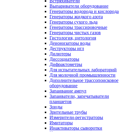
Встряхиватели
Выпариватели оборудование
Генераторы водорода и кислорода
Генераторы жидкого азота
Генераторы сухого льда
Генераторы трассировочные
Генераторы чистых газов
Гистология, цитология
Деионизаторы воды
Деструкторы игл
Дилютеры
Диссоциаторы
Дифрактометры
Для испытательных лабораторий
Для молочной промышленности
Дополнительное трассопоисковое
оборудование
Запаивание ампул
Запаиватели, запечатыватели
планшетов
Зонды
Зрительные трубы
Измерители-регистраторы
Имитаторы
Инактиваторы сыворотки