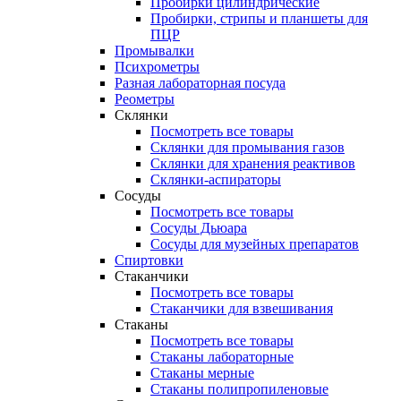
Пробирки цилиндрические
Пробирки, стрипы и планшеты для
ПЦР
Промывалки
Психрометры
Разная лабораторная посуда
Реометры
Склянки
Посмотреть все товары
Склянки для промывания газов
Склянки для хранения реактивов
Склянки-аспираторы
Сосуды
Посмотреть все товары
Сосуды Дьюара
Сосуды для музейных препаратов
Спиртовки
Стаканчики
Посмотреть все товары
Стаканчики для взвешивания
Стаканы
Посмотреть все товары
Стаканы лабораторные
Стаканы мерные
Стаканы полипропиленовые