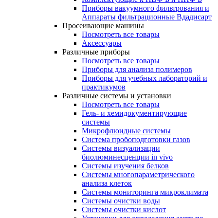
Приборы вакуумного фильтрования и
Аппараты фильтрационные Вдадисарт
Просеивающие машины
Посмотреть все товары
Аксессуары
Различные приборы
Посмотреть все товары
Приборы для анализа полимеров
Приборы для учебных лабораторий и
практикумов
Различные системы и установки
Посмотреть все товары
Гель- и хемидокументирующие
системы
Микрофлюидные системы
Система пробоподготовки газов
Системы визуализации
биолюминесценции in vivo
Системы изучения белков
Системы многопараметрического
анализа клеток
Системы мониторинга микроклимата
Системы очистки воды
Системы очистки кислот