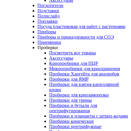
Аксессуары
Поглотители
Подставки
Полислайд
Поплавки
Посуда пластиковая для работ с растениями
Приборы
Приборы и принадлежности для СОЭ
Приемники
Пробирки
Посмотреть все товары
Аксессуары
Криопробирки для ПЦР
Микропробирки для криохранения
Пробирки Хангейта для анаэробов
Пробирки для ЯМР
Пробирки для взятия капиллярной
крови
Пробирки для криозаморозки
Пробирки для урины
Пробирки и бутыли для
центрифугирования
Пробирки и планшеты с штрих-кодами
Пробирки конические
Пробирки центрифужные