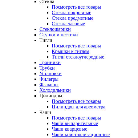
Стекла
Посмотреть все товары
Стекла покровные
Стекла предметные
Стекла часовые
Стеклошарики
Ступки и пестики
Тигли
Посмотреть все товары
Крышки к тиглям
Тигли стеклоуглеродные
Тройники
Трубки
Установки
Фильтры
Флаконы
Холодильники
Цилиндры
Посмотреть все товары
Цилиндры для ареометра
Чаши
Посмотреть все товары
Чаши выпарительные
Чаши кварцевые
Чаши кристаллизационные