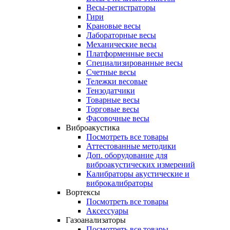
Весы-регистраторы
Гири
Крановые весы
Лабораторные весы
Механические весы
Платформенные весы
Специализированные весы
Счетные весы
Тележки весовые
Тензодатчики
Товарные весы
Торговые весы
Фасовочные весы
Виброакустика
Посмотреть все товары
Аттестованные методики
Доп. оборудование для
виброакустических измерений
Калибраторы акустические и
виброкалибраторы
Вортексы
Посмотреть все товары
Аксессуары
Газоанализаторы
Посмотреть все товары