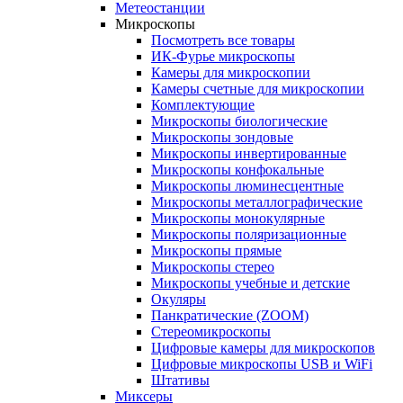
Метеостанции
Микроскопы
Посмотреть все товары
ИК-Фурье микроскопы
Камеры для микроскопии
Камеры счетные для микроскопии
Комплектующие
Микроскопы биологические
Микроскопы зондовые
Микроскопы инвертированные
Микроскопы конфокальные
Микроскопы люминесцентные
Микроскопы металлографические
Микроскопы монокулярные
Микроскопы поляризационные
Микроскопы прямые
Микроскопы стерео
Микроскопы учебные и детские
Окуляры
Панкратические (ZOOM)
Стереомикроскопы
Цифровые камеры для микроскопов
Цифровые микроскопы USB и WiFi
Штативы
Миксеры