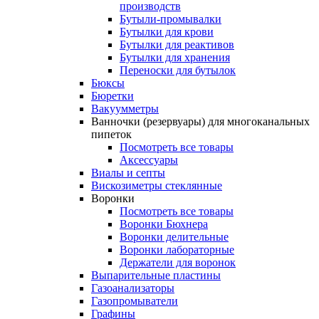
производств
Бутыли-промывалки
Бутылки для крови
Бутылки для реактивов
Бутылки для хранения
Переноски для бутылок
Бюксы
Бюретки
Вакуумметры
Ванночки (резервуары) для многоканальных
пипеток
Посмотреть все товары
Аксессуары
Виалы и септы
Вискозиметры стеклянные
Воронки
Посмотреть все товары
Воронки Бюхнера
Воронки делительные
Воронки лабораторные
Держатели для воронок
Выпарительные пластины
Газоанализаторы
Газопромыватели
Графины