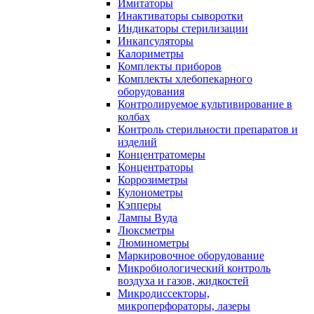
Имитаторы
Инактиваторы сыворотки
Индикаторы стерилизации
Инкапсуляторы
Калориметры
Комплекты приборов
Комплекты хлебопекарного
оборудования
Контролируемое культивирование в
колбах
Контроль стерильности препаратов и
изделий
Концентратомеры
Концентраторы
Коррозиметры
Кулонометры
Кэпперы
Лампы Вуда
Люксметры
Люминометры
Маркировочное оборудование
Микробиологический контроль
воздуха и газов, жидкостей
Микродиссекторы,
микроперфораторы, лазеры