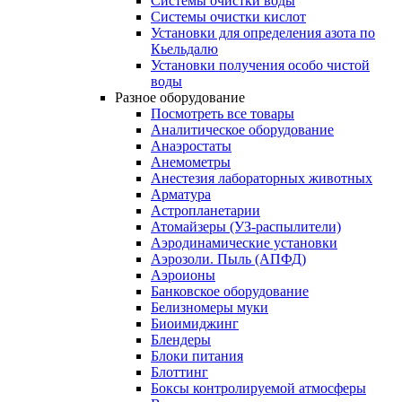
Системы очистки воды
Системы очистки кислот
Установки для определения азота по
Кьельдалю
Установки получения особо чистой
воды
Разное оборудование
Посмотреть все товары
Аналитическое оборудование
Анаэростаты
Анемометры
Анестезия лабораторных животных
Арматура
Астропланетарии
Атомайзеры (УЗ-распылители)
Аэродинамические установки
Аэрозоли. Пыль (АПФД)
Аэроионы
Банковское оборудование
Белизномеры муки
Биоимиджинг
Блендеры
Блоки питания
Блоттинг
Боксы контролируемой атмосферы