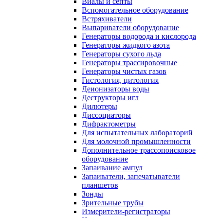
Виалы и септы
Вспомогательное оборудование
Встряхиватели
Выпариватели оборудование
Генераторы водорода и кислорода
Генераторы жидкого азота
Генераторы сухого льда
Генераторы трассировочные
Генераторы чистых газов
Гистология, цитология
Деионизаторы воды
Деструкторы игл
Дилютеры
Диссоциаторы
Дифрактометры
Для испытательных лабораторий
Для молочной промышленности
Дополнительное трассопоисковое
оборудование
Запаивание ампул
Запаиватели, запечатыватели
планшетов
Зонды
Зрительные трубы
Измерители-регистраторы