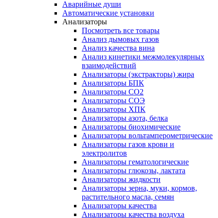
Аварийные души
Автоматические установки
Анализаторы
Посмотреть все товары
Анализ дымовых газов
Анализ качества вина
Анализ кинетики межмолекулярных
взаимодействий
Анализаторы (экстракторы) жира
Анализаторы БПК
Анализаторы СО2
Анализаторы СОЭ
Анализаторы ХПК
Анализаторы азота, белка
Анализаторы биохимические
Анализаторы вольтамперометрические
Анализаторы газов крови и
электролитов
Анализаторы гематологические
Анализаторы глюкозы, лактата
Анализаторы жидкости
Анализаторы зерна, муки, кормов,
растительного масла, семян
Анализаторы качества
Анализаторы качества воздуха