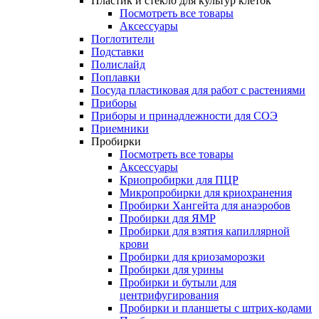
Пластик и стекло для культур клеток
Посмотреть все товары
Аксессуары
Поглотители
Подставки
Полислайд
Поплавки
Посуда пластиковая для работ с растениями
Приборы
Приборы и принадлежности для СОЭ
Приемники
Пробирки
Посмотреть все товары
Аксессуары
Криопробирки для ПЦР
Микропробирки для криохранения
Пробирки Хангейта для анаэробов
Пробирки для ЯМР
Пробирки для взятия капиллярной
крови
Пробирки для криозаморозки
Пробирки для урины
Пробирки и бутыли для
центрифугирования
Пробирки и планшеты с штрих-кодами