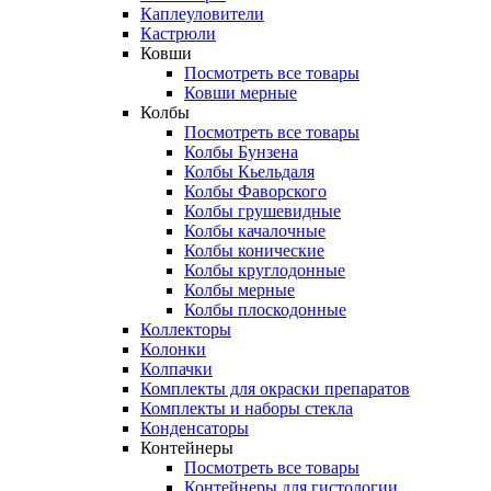
Каплеуловители
Кастрюли
Ковши
Посмотреть все товары
Ковши мерные
Колбы
Посмотреть все товары
Колбы Бунзена
Колбы Кьельдаля
Колбы Фаворского
Колбы грушевидные
Колбы качалочные
Колбы конические
Колбы круглодонные
Колбы мерные
Колбы плоскодонные
Коллекторы
Колонки
Колпачки
Комплекты для окраски препаратов
Комплекты и наборы стекла
Конденсаторы
Контейнеры
Посмотреть все товары
Контейнеры для гистологии