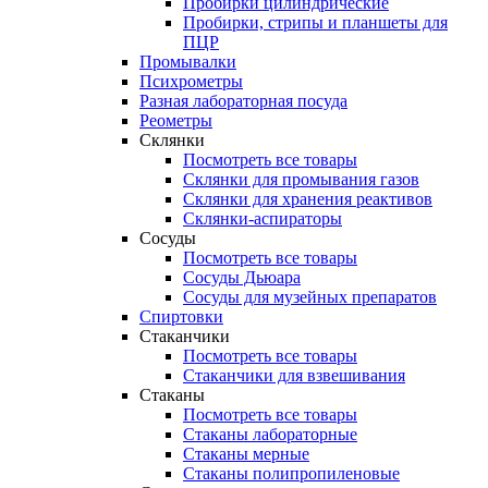
Пробирки цилиндрические
Пробирки, стрипы и планшеты для
ПЦР
Промывалки
Психрометры
Разная лабораторная посуда
Реометры
Склянки
Посмотреть все товары
Склянки для промывания газов
Склянки для хранения реактивов
Склянки-аспираторы
Сосуды
Посмотреть все товары
Сосуды Дьюара
Сосуды для музейных препаратов
Спиртовки
Стаканчики
Посмотреть все товары
Стаканчики для взвешивания
Стаканы
Посмотреть все товары
Стаканы лабораторные
Стаканы мерные
Стаканы полипропиленовые