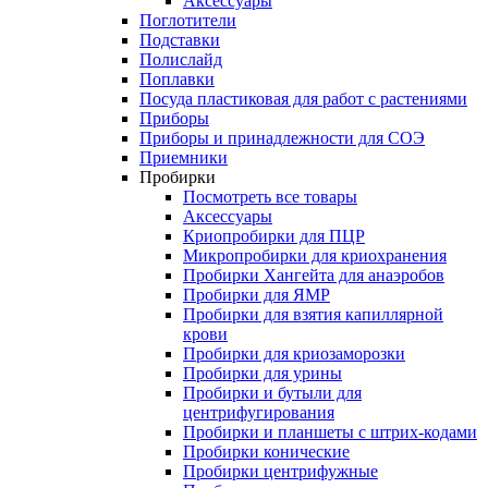
Аксессуары
Поглотители
Подставки
Полислайд
Поплавки
Посуда пластиковая для работ с растениями
Приборы
Приборы и принадлежности для СОЭ
Приемники
Пробирки
Посмотреть все товары
Аксессуары
Криопробирки для ПЦР
Микропробирки для криохранения
Пробирки Хангейта для анаэробов
Пробирки для ЯМР
Пробирки для взятия капиллярной
крови
Пробирки для криозаморозки
Пробирки для урины
Пробирки и бутыли для
центрифугирования
Пробирки и планшеты с штрих-кодами
Пробирки конические
Пробирки центрифужные