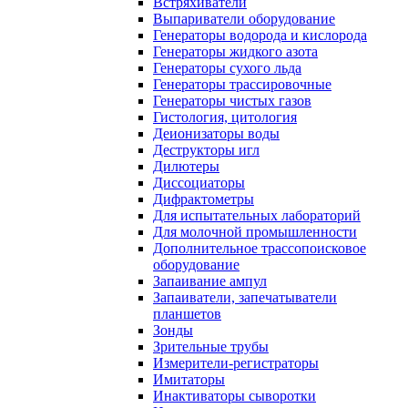
Встряхиватели
Выпариватели оборудование
Генераторы водорода и кислорода
Генераторы жидкого азота
Генераторы сухого льда
Генераторы трассировочные
Генераторы чистых газов
Гистология, цитология
Деионизаторы воды
Деструкторы игл
Дилютеры
Диссоциаторы
Дифрактометры
Для испытательных лабораторий
Для молочной промышленности
Дополнительное трассопоисковое
оборудование
Запаивание ампул
Запаиватели, запечатыватели
планшетов
Зонды
Зрительные трубы
Измерители-регистраторы
Имитаторы
Инактиваторы сыворотки