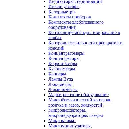
Индикаторы стерилизации
Инкапсуляторы
Калориметры
Комплекты приборов
Комплекты хлебопекарного
оборудования
Контролируемое культивирование в
колбах
Контроль стерильности препаратов и
изделий
Концентратомеры
Концентраторы
Коррозиметры
Кулонометры
Кэпперы
Лампы Вуда
Люксметры
Люминометры
Маркировочное оборудование
Микробиологический контроль
воздуха и газов, жидкостей
Микродиссекторы,
микроперфораторы, лазеры
Микроклимат
Микроманипуляторы,