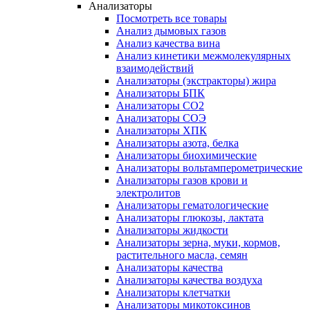
Анализаторы
Посмотреть все товары
Анализ дымовых газов
Анализ качества вина
Анализ кинетики межмолекулярных
взаимодействий
Анализаторы (экстракторы) жира
Анализаторы БПК
Анализаторы СО2
Анализаторы СОЭ
Анализаторы ХПК
Анализаторы азота, белка
Анализаторы биохимические
Анализаторы вольтамперометрические
Анализаторы газов крови и
электролитов
Анализаторы гематологические
Анализаторы глюкозы, лактата
Анализаторы жидкости
Анализаторы зерна, муки, кормов,
растительного масла, семян
Анализаторы качества
Анализаторы качества воздуха
Анализаторы клетчатки
Анализаторы микотоксинов