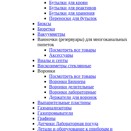
Бутылки для крови
Бутылки для реактивов
Бутылки для хранения
Переноски для бутылок
Бюксы
Бюретки
Вакуумметры
Ванночки (резервуары) для многоканальных
пипеток
Посмотреть все товары
Аксессуары
Виалы и септы
Вискозиметры стеклянные
Воронки
Посмотреть все товары
Воронки Бюхнера
Воронки делительные
Воронки лабораторные
Держатели для воронок
Выпарительные пластины
Газоанализаторы
Газопромыватели
Графины
Датчики Лабораторная посуда
Детали и оборудование к приборам и