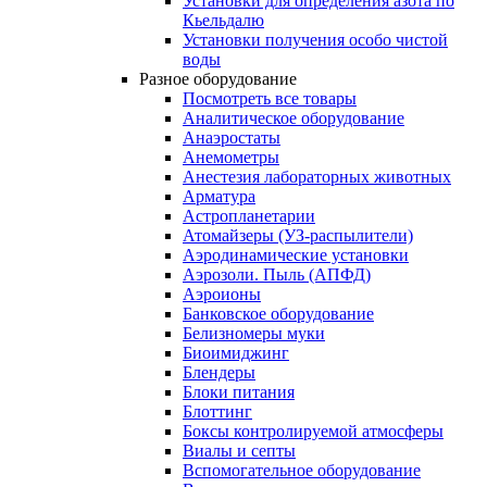
Установки для определения азота по
Кьельдалю
Установки получения особо чистой
воды
Разное оборудование
Посмотреть все товары
Аналитическое оборудование
Анаэростаты
Анемометры
Анестезия лабораторных животных
Арматура
Астропланетарии
Атомайзеры (УЗ-распылители)
Аэродинамические установки
Аэрозоли. Пыль (АПФД)
Аэроионы
Банковское оборудование
Белизномеры муки
Биоимиджинг
Блендеры
Блоки питания
Блоттинг
Боксы контролируемой атмосферы
Виалы и септы
Вспомогательное оборудование