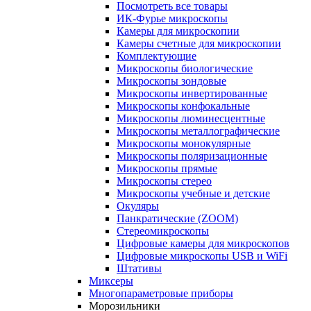
Посмотреть все товары
ИК-Фурье микроскопы
Камеры для микроскопии
Камеры счетные для микроскопии
Комплектующие
Микроскопы биологические
Микроскопы зондовые
Микроскопы инвертированные
Микроскопы конфокальные
Микроскопы люминесцентные
Микроскопы металлографические
Микроскопы монокулярные
Микроскопы поляризационные
Микроскопы прямые
Микроскопы стерео
Микроскопы учебные и детские
Окуляры
Панкратические (ZOOM)
Стереомикроскопы
Цифровые камеры для микроскопов
Цифровые микроскопы USB и WiFi
Штативы
Миксеры
Многопараметровые приборы
Морозильники