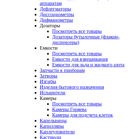
аппаратам
Дефлегматоры
Диссоциометры
Дифманометры
Дозаторы
Посмотреть все товары
Дозаторы бутылочные (флакон-
диспенсеры)
Емкости
Посмотреть все товары
Емкости для взвешивания
Емкости для льда и жидкого азота
Запчасти к приборам
Затворы
Изгибы
Изделия бытового назначения
Испарители
Камеры
Посмотреть все товары
Камеры Горяева
Камеры для подсчета клеток
Капельницы
Капилляры
Каплеуловители
Кастрюли