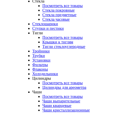
Стекла
Посмотреть все товары
Стекла покровные
Стекла предметные
Стекла часовые
Стеклошарики
Ступки и пестики
Тигли
Посмотреть все товары
Крышки к тиглям
Тигли стеклоуглеродные
Тройники
Трубки
Установки
Фильтры
Флаконы
Холодильники
Цилиндры
Посмотреть все товары
Цилиндры для ареометра
Чаши
Посмотреть все товары
Чаши выпарительные
Чаши кварцевые
Чаши кристаллизационные