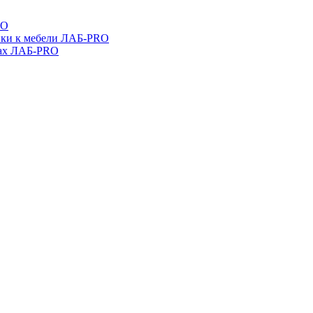
RO
ойки к мебели ЛАБ-PRO
бах ЛАБ-PRO