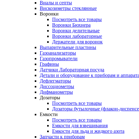
Виалы и септы
Вискозиметры стеклянные
Воронки
Посмотреть все товары
Воронки Бюхнера
Воронки делительные
Воронки лабораторные
Держатели для воронок
Выпарительные пластины
Газоанализаторы
Газопромыватели
Графины
Датчики Лабораторная посуда
Детали и оборудование к приборам и аппарат
Дефлегматоры
Диссоциометры
Дифманометры
Дозаторы
Посмотреть все товары
Дозаторы бутылочные (флакон-диспенс
Емкости
Посмотреть все товары
Емкости для взвешивания
Емкости для льда и жидкого азота
Запчасти к приборам