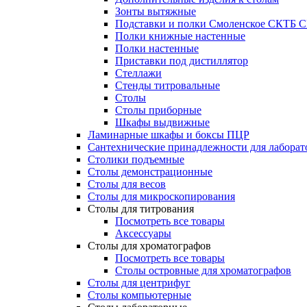
Зонты вытяжные
Подставки и полки Смоленское СКТБ 
Полки книжные настенные
Полки настенные
Приставки под дистиллятор
Стеллажи
Стенды титровальные
Столы
Столы приборные
Шкафы выдвижные
Ламинарные шкафы и боксы ПЦР
Сантехнические принадлежности для лаборат
Столики подъемные
Столы демонстрационные
Столы для весов
Столы для микроскопирования
Столы для титрования
Посмотреть все товары
Аксессуары
Столы для хроматографов
Посмотреть все товары
Столы островные для хроматографов
Столы для центрифуг
Столы компьютерные