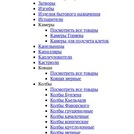
Затворы
Изгибы
Изделия бытового назначения
Испарители
Камеры
Посмотреть все товары
Камеры Горяева
Камеры для подсчета клеток
Капельницы
Капилляры
Каплеуловители
Кастрюли
Ковши
Посмотреть все товары
Ковши мерные
Колбы
Посмотреть все товары
Колбы Бунзена
Колбы Кьельдаля
Колбы Фаворского
Колбы грушевидные
Колбы качалочные
Колбы конические
Колбы круглодонные
Колбы мерные