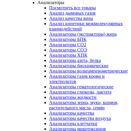
Анализаторы
Посмотреть все товары
Анализ дымовых газов
Анализ качества вина
Анализ кинетики межмолекулярных
взаимодействий
Анализаторы (экстракторы) жира
Анализаторы БПК
Анализаторы СО2
Анализаторы СОЭ
Анализаторы ХПК
Анализаторы азота, белка
Анализаторы биохимические
Анализаторы вольтамперометрические
Анализаторы газов крови и
электролитов
Анализаторы гематологические
Анализаторы глюкозы, лактата
Анализаторы жидкости
Анализаторы зерна, муки, кормов,
растительного масла, семян
Анализаторы качества
Анализаторы качества воздуха
Анализаторы клетчатки
Анализаторы микотоксинов