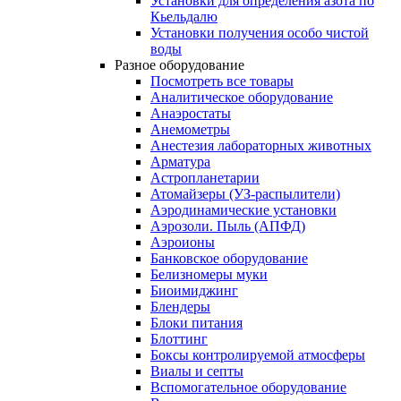
Установки для определения азота по
Кьельдалю
Установки получения особо чистой
воды
Разное оборудование
Посмотреть все товары
Аналитическое оборудование
Анаэростаты
Анемометры
Анестезия лабораторных животных
Арматура
Астропланетарии
Атомайзеры (УЗ-распылители)
Аэродинамические установки
Аэрозоли. Пыль (АПФД)
Аэроионы
Банковское оборудование
Белизномеры муки
Биоимиджинг
Блендеры
Блоки питания
Блоттинг
Боксы контролируемой атмосферы
Виалы и септы
Вспомогательное оборудование