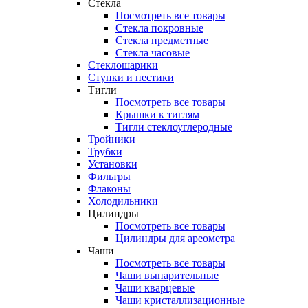
Стекла
Посмотреть все товары
Стекла покровные
Стекла предметные
Стекла часовые
Стеклошарики
Ступки и пестики
Тигли
Посмотреть все товары
Крышки к тиглям
Тигли стеклоуглеродные
Тройники
Трубки
Установки
Фильтры
Флаконы
Холодильники
Цилиндры
Посмотреть все товары
Цилиндры для ареометра
Чаши
Посмотреть все товары
Чаши выпарительные
Чаши кварцевые
Чаши кристаллизационные