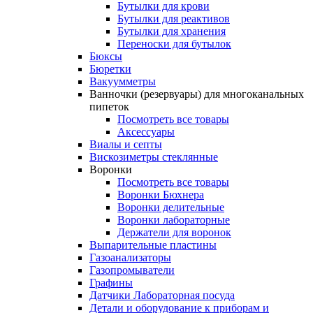
Бутылки для крови
Бутылки для реактивов
Бутылки для хранения
Переноски для бутылок
Бюксы
Бюретки
Вакуумметры
Ванночки (резервуары) для многоканальных
пипеток
Посмотреть все товары
Аксессуары
Виалы и септы
Вискозиметры стеклянные
Воронки
Посмотреть все товары
Воронки Бюхнера
Воронки делительные
Воронки лабораторные
Держатели для воронок
Выпарительные пластины
Газоанализаторы
Газопромыватели
Графины
Датчики Лабораторная посуда
Детали и оборудование к приборам и