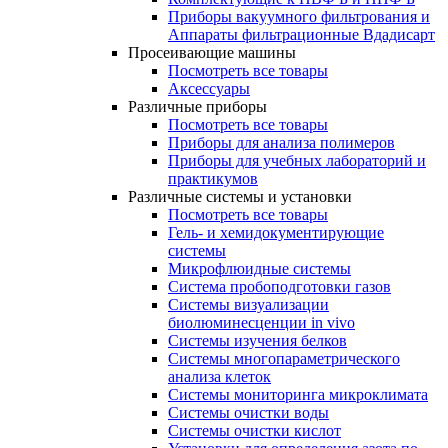
Приборы вакуумного фильтрования и
Аппараты фильтрационные Вдадисарт
Просеивающие машины
Посмотреть все товары
Аксессуары
Различные приборы
Посмотреть все товары
Приборы для анализа полимеров
Приборы для учебных лабораторий и
практикумов
Различные системы и установки
Посмотреть все товары
Гель- и хемидокументирующие
системы
Микрофлюидные системы
Система пробоподготовки газов
Системы визуализации
биолюминесценции in vivo
Системы изучения белков
Системы многопараметрического
анализа клеток
Системы мониторинга микроклимата
Системы очистки воды
Системы очистки кислот