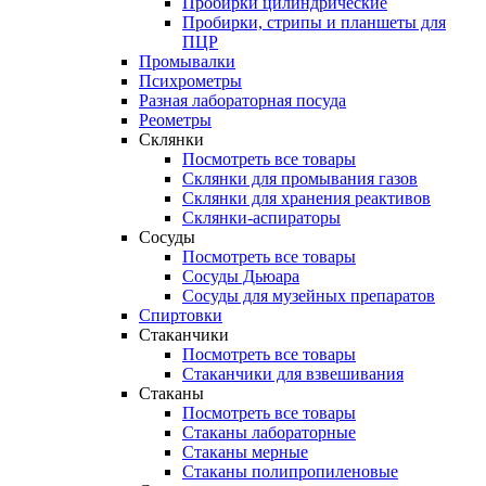
Пробирки цилиндрические
Пробирки, стрипы и планшеты для
ПЦР
Промывалки
Психрометры
Разная лабораторная посуда
Реометры
Склянки
Посмотреть все товары
Склянки для промывания газов
Склянки для хранения реактивов
Склянки-аспираторы
Сосуды
Посмотреть все товары
Сосуды Дьюара
Сосуды для музейных препаратов
Спиртовки
Стаканчики
Посмотреть все товары
Стаканчики для взвешивания
Стаканы
Посмотреть все товары
Стаканы лабораторные
Стаканы мерные
Стаканы полипропиленовые