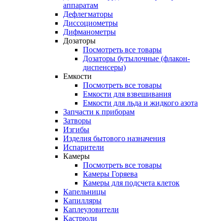
аппаратам
Дефлегматоры
Диссоциометры
Дифманометры
Дозаторы
Посмотреть все товары
Дозаторы бутылочные (флакон-
диспенсеры)
Емкости
Посмотреть все товары
Емкости для взвешивания
Емкости для льда и жидкого азота
Запчасти к приборам
Затворы
Изгибы
Изделия бытового назначения
Испарители
Камеры
Посмотреть все товары
Камеры Горяева
Камеры для подсчета клеток
Капельницы
Капилляры
Каплеуловители
Кастрюли