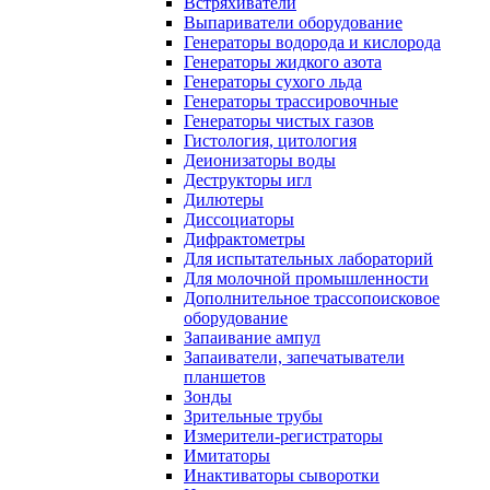
Встряхиватели
Выпариватели оборудование
Генераторы водорода и кислорода
Генераторы жидкого азота
Генераторы сухого льда
Генераторы трассировочные
Генераторы чистых газов
Гистология, цитология
Деионизаторы воды
Деструкторы игл
Дилютеры
Диссоциаторы
Дифрактометры
Для испытательных лабораторий
Для молочной промышленности
Дополнительное трассопоисковое
оборудование
Запаивание ампул
Запаиватели, запечатыватели
планшетов
Зонды
Зрительные трубы
Измерители-регистраторы
Имитаторы
Инактиваторы сыворотки