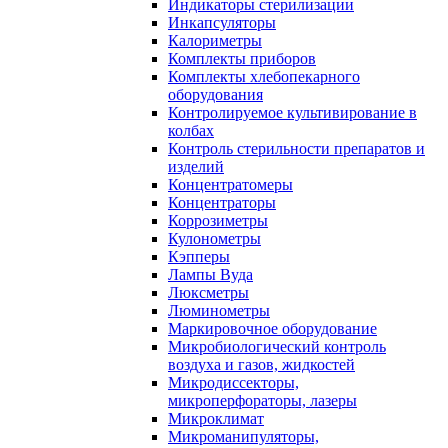
Индикаторы стерилизации
Инкапсуляторы
Калориметры
Комплекты приборов
Комплекты хлебопекарного
оборудования
Контролируемое культивирование в
колбах
Контроль стерильности препаратов и
изделий
Концентратомеры
Концентраторы
Коррозиметры
Кулонометры
Кэпперы
Лампы Вуда
Люксметры
Люминометры
Маркировочное оборудование
Микробиологический контроль
воздуха и газов, жидкостей
Микродиссекторы,
микроперфораторы, лазеры
Микроклимат
Микроманипуляторы,