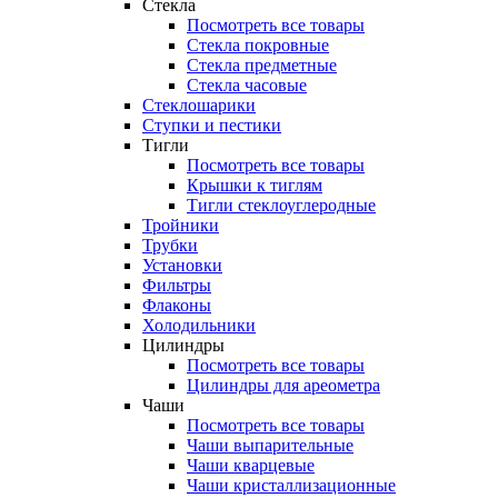
Стекла
Посмотреть все товары
Стекла покровные
Стекла предметные
Стекла часовые
Стеклошарики
Ступки и пестики
Тигли
Посмотреть все товары
Крышки к тиглям
Тигли стеклоуглеродные
Тройники
Трубки
Установки
Фильтры
Флаконы
Холодильники
Цилиндры
Посмотреть все товары
Цилиндры для ареометра
Чаши
Посмотреть все товары
Чаши выпарительные
Чаши кварцевые
Чаши кристаллизационные