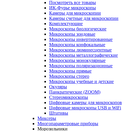
Посмотреть все товары
ИК-Фурье микроскопы
Камеры для микроскопии
Камеры счетные для микроскопии
Комплектующие
Микроскопы биологические
Микроскопы зондовые
Микроскопы инвертированные
Микроскопы конфокальные
Микроскопы люминесцентные
Микроскопы металлографические
Микроскопы монокулярные
Микроскопы поляризационные
Микроскопы прямые
Микроскопы стерео
Микроскопы учебные и детские
Окуляры
Панкратические (ZOOM)
Стереомикроскопы
Цифровые камеры для микроскопов
Цифровые микроскопы USB и WiFi
Штативы
Миксеры
Многопараметровые приборы
Морозильники