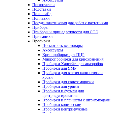
Аксессуары
Поглотители
Подставки
Полислайд
Поплавки
Посуда пластиковая для работ с растениями
Приборы
Приборы и принадлежности для СОЭ
Приемники
Пробирки
Посмотреть все товары
Аксессуары
Криопробирки для ПЦР
Микропробирки для криохранения
Пробирки Хангейта для анаэробов
Пробирки для ЯМР
Пробирки для взятия капиллярной
крови
Пробирки для криозаморозки
Пробирки для урины
Пробирки и бутыли для
центрифугирования
Пробирки и планшеты с штрих-кодами
Пробирки конические
Пробирки центрифужные