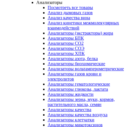
Анализаторы
Посмотреть все товары
Анализ дымовых газов
Анализ качества вина
Анализ кинетики межмолекулярных
взаимодействий
Анализаторы (экстракторы) жира
Анализаторы БПК
Анализаторы СО2
Анализаторы СОЭ
Анализаторы ХПК
Анализаторы азота, белка
Анализаторы биохимические
Анализаторы вольтамперометрические
Анализаторы газов крови и
электролитов
Анализаторы гематологические
Анализаторы глюкозы, лактата
Анализаторы жидкости
Анализаторы зерна, муки, кормов,
растительного масла, семян
Анализаторы качества
Анализаторы качества воздуха
Анализаторы клетчатки
Анализаторы микотоксинов