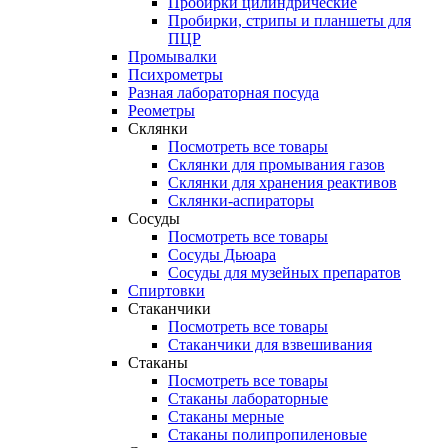
Пробирки цилиндрические
Пробирки, стрипы и планшеты для
ПЦР
Промывалки
Психрометры
Разная лабораторная посуда
Реометры
Склянки
Посмотреть все товары
Склянки для промывания газов
Склянки для хранения реактивов
Склянки-аспираторы
Сосуды
Посмотреть все товары
Сосуды Дьюара
Сосуды для музейных препаратов
Спиртовки
Стаканчики
Посмотреть все товары
Стаканчики для взвешивания
Стаканы
Посмотреть все товары
Стаканы лабораторные
Стаканы мерные
Стаканы полипропиленовые