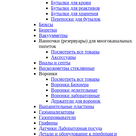
Бутылки для крови
Бутылки для реактивов
Бутылки для хранения
Переноски для бутылок
Бюксы
Бюретки
Вакуумметры
Ванночки (резервуары) для многоканальных
пипеток
Посмотреть все товары
Аксессуары
Виалы и септы
Вискозиметры стеклянные
Воронки
Посмотреть все товары
Воронки Бюхнера
Воронки делительные
Воронки лабораторные
Держатели для воронок
Выпарительные пластины
Газоанализаторы
Газопромыватели
Графины
Датчики Лабораторная посуда
Детали и оборудование к приборам и