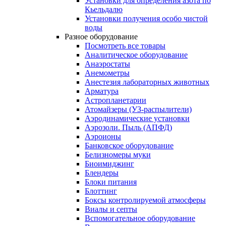
Установки для определения азота по
Кьельдалю
Установки получения особо чистой
воды
Разное оборудование
Посмотреть все товары
Аналитическое оборудование
Анаэростаты
Анемометры
Анестезия лабораторных животных
Арматура
Астропланетарии
Атомайзеры (УЗ-распылители)
Аэродинамические установки
Аэрозоли. Пыль (АПФД)
Аэроионы
Банковское оборудование
Белизномеры муки
Биоимиджинг
Блендеры
Блоки питания
Блоттинг
Боксы контролируемой атмосферы
Виалы и септы
Вспомогательное оборудование