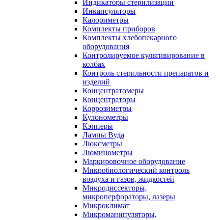
Индикаторы стерилизации
Инкапсуляторы
Калориметры
Комплекты приборов
Комплекты хлебопекарного
оборудования
Контролируемое культивирование в
колбах
Контроль стерильности препаратов и
изделий
Концентратомеры
Концентраторы
Коррозиметры
Кулонометры
Кэпперы
Лампы Вуда
Люксметры
Люминометры
Маркировочное оборудование
Микробиологический контроль
воздуха и газов, жидкостей
Микродиссекторы,
микроперфораторы, лазеры
Микроклимат
Микроманипуляторы,