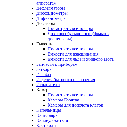
аппаратам
Дефлегматоры
Диссоциометры
Дифманометры
Дозаторы
Посмотреть все товары
Дозаторы бутылочные (флакон-
диспенсеры)
Емкости
Посмотреть все товары
Емкости для взвешивания
Емкости для льда и жидкого азота
Запчасти к приборам
Затворы
Изгибы
Изделия бытового назначения
Испарители
Камеры
Посмотреть все товары
Камеры Горяева
Камеры для подсчета клеток
Капельницы
Капилляры
Каплеуловители
Кастрюли