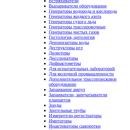
Встряхиватели
Выпариватели оборудование
Генераторы водорода и кислорода
Генераторы жидкого азота
Генераторы сухого льда
Генераторы трассировочные
Генераторы чистых газов
Гистология, цитология
Деионизаторы воды
Деструкторы игл
Дилютеры
Диссоциаторы
Дифрактометры
Для испытательных лабораторий
Для молочной промышленности
Дополнительное трассопоисковое
оборудование
Запаивание ампул
Запаиватели, запечатыватели
планшетов
Зонды
Зрительные трубы
Измерители-регистраторы
Имитаторы
Инактиваторы сыворотки