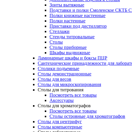
Зонты вытяжные
Подставки и полки Смоленское СКТБ 
Полки книжные настенные
Полки настенные
Приставки под дистиллятор
Стеллажи
Стенды титровальные
Столы
Столы приборные
Шкафы выдвижные
Ламинарные шкафы и боксы ПЦР
Сантехнические принадлежности для лаборат
Столики подъемные
Столы демонстрационные
Столы для весов
Столы для микроскопирования
Столы для титрования
Посмотреть все товары
Аксессуары
Столы для хроматографов
Посмотреть все товары
Столы островные для хроматографов
Столы для центрифуг
Столы компьютерные