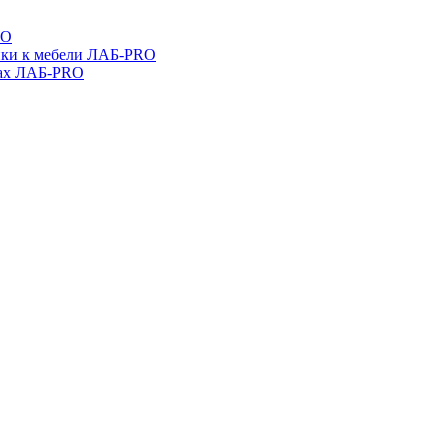
RO
ойки к мебели ЛАБ-PRO
бах ЛАБ-PRO