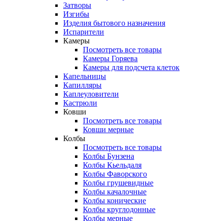
Затворы
Изгибы
Изделия бытового назначения
Испарители
Камеры
Посмотреть все товары
Камеры Горяева
Камеры для подсчета клеток
Капельницы
Капилляры
Каплеуловители
Кастрюли
Ковши
Посмотреть все товары
Ковши мерные
Колбы
Посмотреть все товары
Колбы Бунзена
Колбы Кьельдаля
Колбы Фаворского
Колбы грушевидные
Колбы качалочные
Колбы конические
Колбы круглодонные
Колбы мерные