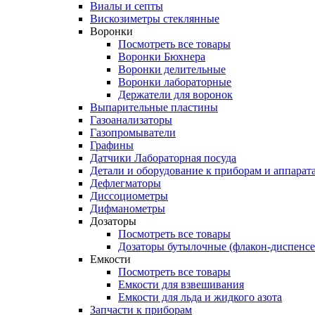
Виалы и септы
Вискозиметры стеклянные
Воронки
Посмотреть все товары
Воронки Бюхнера
Воронки делительные
Воронки лабораторные
Держатели для воронок
Выпарительные пластины
Газоанализаторы
Газопромыватели
Графины
Датчики Лабораторная посуда
Детали и оборудование к приборам и аппарат
Дефлегматоры
Диссоциометры
Дифманометры
Дозаторы
Посмотреть все товары
Дозаторы бутылочные (флакон-диспенс
Емкости
Посмотреть все товары
Емкости для взвешивания
Емкости для льда и жидкого азота
Запчасти к приборам