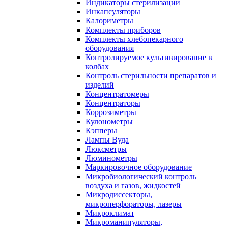
Индикаторы стерилизации
Инкапсуляторы
Калориметры
Комплекты приборов
Комплекты хлебопекарного
оборудования
Контролируемое культивирование в
колбах
Контроль стерильности препаратов и
изделий
Концентратомеры
Концентраторы
Коррозиметры
Кулонометры
Кэпперы
Лампы Вуда
Люксметры
Люминометры
Маркировочное оборудование
Микробиологический контроль
воздуха и газов, жидкостей
Микродиссекторы,
микроперфораторы, лазеры
Микроклимат
Микроманипуляторы,