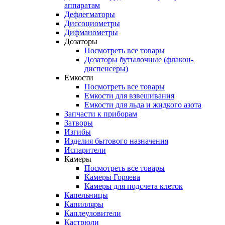
аппаратам
Дефлегматоры
Диссоциометры
Дифманометры
Дозаторы
Посмотреть все товары
Дозаторы бутылочные (флакон-
диспенсеры)
Емкости
Посмотреть все товары
Емкости для взвешивания
Емкости для льда и жидкого азота
Запчасти к приборам
Затворы
Изгибы
Изделия бытового назначения
Испарители
Камеры
Посмотреть все товары
Камеры Горяева
Камеры для подсчета клеток
Капельницы
Капилляры
Каплеуловители
Кастрюли