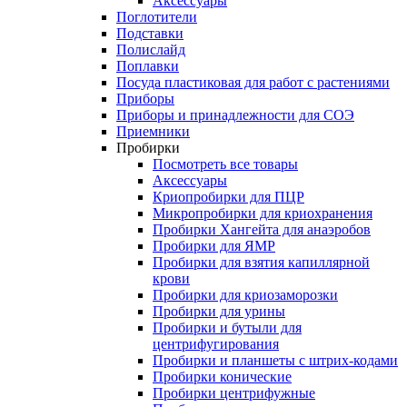
Аксессуары
Поглотители
Подставки
Полислайд
Поплавки
Посуда пластиковая для работ с растениями
Приборы
Приборы и принадлежности для СОЭ
Приемники
Пробирки
Посмотреть все товары
Аксессуары
Криопробирки для ПЦР
Микропробирки для криохранения
Пробирки Хангейта для анаэробов
Пробирки для ЯМР
Пробирки для взятия капиллярной
крови
Пробирки для криозаморозки
Пробирки для урины
Пробирки и бутыли для
центрифугирования
Пробирки и планшеты с штрих-кодами
Пробирки конические
Пробирки центрифужные