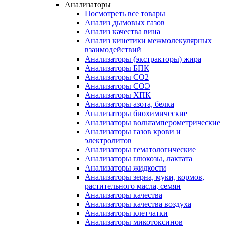
Анализаторы
Посмотреть все товары
Анализ дымовых газов
Анализ качества вина
Анализ кинетики межмолекулярных
взаимодействий
Анализаторы (экстракторы) жира
Анализаторы БПК
Анализаторы СО2
Анализаторы СОЭ
Анализаторы ХПК
Анализаторы азота, белка
Анализаторы биохимические
Анализаторы вольтамперометрические
Анализаторы газов крови и
электролитов
Анализаторы гематологические
Анализаторы глюкозы, лактата
Анализаторы жидкости
Анализаторы зерна, муки, кормов,
растительного масла, семян
Анализаторы качества
Анализаторы качества воздуха
Анализаторы клетчатки
Анализаторы микотоксинов