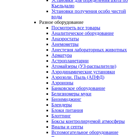
Установки для определения азота по
Кьельдалю
Установки получения особо чистой
воды
Разное оборудование
Посмотреть все товары
Аналитическое оборудование
Анаэростаты
Анемометры
Анестезия лабораторных животных
Арматура
Астропланетарии
Атомайзеры (УЗ-распылители)
Аэродинамические установки
Аэрозоли. Пыль (АПФД)
Аэроионы
Банковское оборудование
Белизномеры муки
Биоимиджинг
Блендеры
Блоки питания
Блоттинг
Боксы контролируемой атмосферы
Виалы и септы
Вспомогательное оборудование