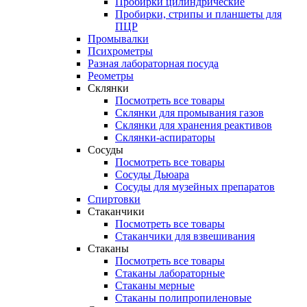
Пробирки цилиндрические
Пробирки, стрипы и планшеты для
ПЦР
Промывалки
Психрометры
Разная лабораторная посуда
Реометры
Склянки
Посмотреть все товары
Склянки для промывания газов
Склянки для хранения реактивов
Склянки-аспираторы
Сосуды
Посмотреть все товары
Сосуды Дьюара
Сосуды для музейных препаратов
Спиртовки
Стаканчики
Посмотреть все товары
Стаканчики для взвешивания
Стаканы
Посмотреть все товары
Стаканы лабораторные
Стаканы мерные
Стаканы полипропиленовые