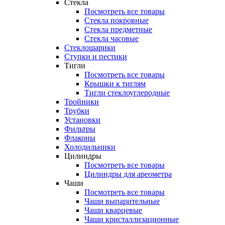
Стекла
Посмотреть все товары
Стекла покровные
Стекла предметные
Стекла часовые
Стеклошарики
Ступки и пестики
Тигли
Посмотреть все товары
Крышки к тиглям
Тигли стеклоуглеродные
Тройники
Трубки
Установки
Фильтры
Флаконы
Холодильники
Цилиндры
Посмотреть все товары
Цилиндры для ареометра
Чаши
Посмотреть все товары
Чаши выпарительные
Чаши кварцевые
Чаши кристаллизационные