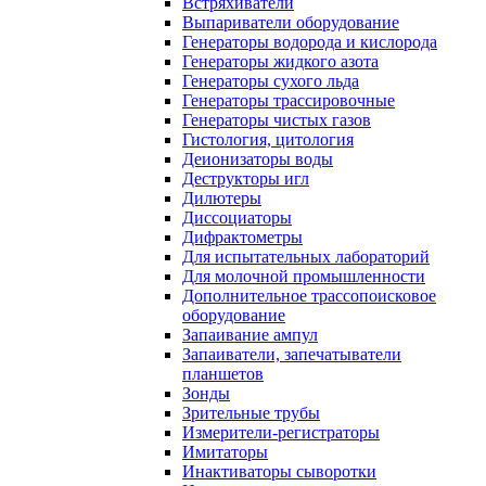
Встряхиватели
Выпариватели оборудование
Генераторы водорода и кислорода
Генераторы жидкого азота
Генераторы сухого льда
Генераторы трассировочные
Генераторы чистых газов
Гистология, цитология
Деионизаторы воды
Деструкторы игл
Дилютеры
Диссоциаторы
Дифрактометры
Для испытательных лабораторий
Для молочной промышленности
Дополнительное трассопоисковое
оборудование
Запаивание ампул
Запаиватели, запечатыватели
планшетов
Зонды
Зрительные трубы
Измерители-регистраторы
Имитаторы
Инактиваторы сыворотки