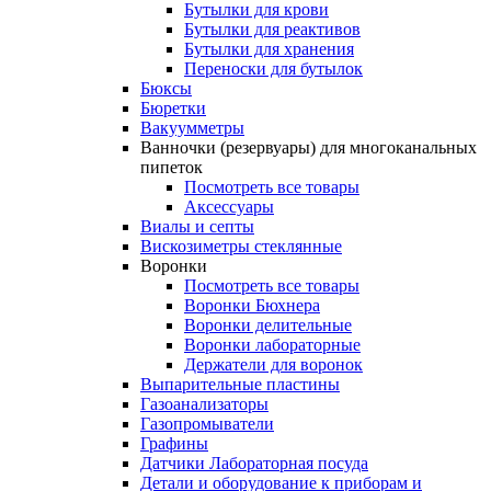
Бутылки для крови
Бутылки для реактивов
Бутылки для хранения
Переноски для бутылок
Бюксы
Бюретки
Вакуумметры
Ванночки (резервуары) для многоканальных
пипеток
Посмотреть все товары
Аксессуары
Виалы и септы
Вискозиметры стеклянные
Воронки
Посмотреть все товары
Воронки Бюхнера
Воронки делительные
Воронки лабораторные
Держатели для воронок
Выпарительные пластины
Газоанализаторы
Газопромыватели
Графины
Датчики Лабораторная посуда
Детали и оборудование к приборам и