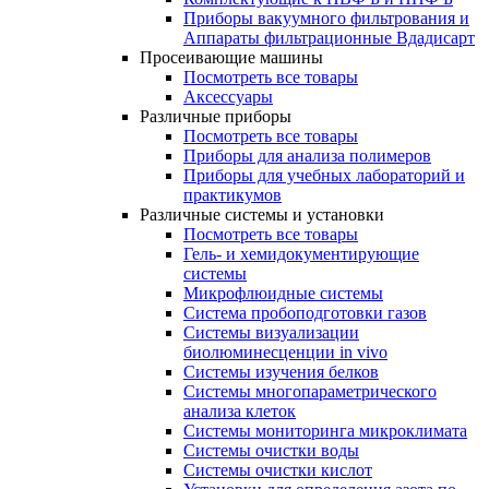
Приборы вакуумного фильтрования и
Аппараты фильтрационные Вдадисарт
Просеивающие машины
Посмотреть все товары
Аксессуары
Различные приборы
Посмотреть все товары
Приборы для анализа полимеров
Приборы для учебных лабораторий и
практикумов
Различные системы и установки
Посмотреть все товары
Гель- и хемидокументирующие
системы
Микрофлюидные системы
Система пробоподготовки газов
Системы визуализации
биолюминесценции in vivo
Системы изучения белков
Системы многопараметрического
анализа клеток
Системы мониторинга микроклимата
Системы очистки воды
Системы очистки кислот