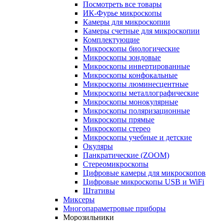
Посмотреть все товары
ИК-Фурье микроскопы
Камеры для микроскопии
Камеры счетные для микроскопии
Комплектующие
Микроскопы биологические
Микроскопы зондовые
Микроскопы инвертированные
Микроскопы конфокальные
Микроскопы люминесцентные
Микроскопы металлографические
Микроскопы монокулярные
Микроскопы поляризационные
Микроскопы прямые
Микроскопы стерео
Микроскопы учебные и детские
Окуляры
Панкратические (ZOOM)
Стереомикроскопы
Цифровые камеры для микроскопов
Цифровые микроскопы USB и WiFi
Штативы
Миксеры
Многопараметровые приборы
Морозильники