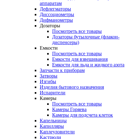
аппаратам
Дефлегматоры
Диссоциометры
Дифманометры
Дозаторы
Посмотреть все товары
Дозаторы бутылочные (флакон-
диспенсеры)
Емкости
Посмотреть все товары
Емкости для взвешивания
Емкости для льда и жидкого азота
Запчасти к приборам
Затворы
Изгибы
Изделия бытового назначения
Испарители
Камеры
Посмотреть все товары
Камеры Горяева
Камеры для подсчета клеток
Капельницы
Капилляры
Каплеуловители
Кастрюли