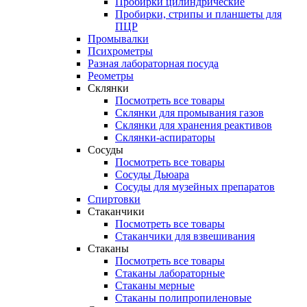
Пробирки цилиндрические
Пробирки, стрипы и планшеты для
ПЦР
Промывалки
Психрометры
Разная лабораторная посуда
Реометры
Склянки
Посмотреть все товары
Склянки для промывания газов
Склянки для хранения реактивов
Склянки-аспираторы
Сосуды
Посмотреть все товары
Сосуды Дьюара
Сосуды для музейных препаратов
Спиртовки
Стаканчики
Посмотреть все товары
Стаканчики для взвешивания
Стаканы
Посмотреть все товары
Стаканы лабораторные
Стаканы мерные
Стаканы полипропиленовые