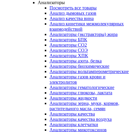
Анализаторы
Посмотреть все товары
Анализ дымовых газов
Анализ качества вина
Анализ кинетики межмолекулярных
взаимодействий
Анализаторы (экстракторы) жира
Анализаторы БПК
Анализаторы СО2
Анализаторы СОЭ
Анализаторы ХПК
Анализаторы азота, белка
Анализаторы биохимические
Анализаторы вольтамперометрические
Анализаторы газов крови и
электролитов
Анализаторы гематологические
Анализаторы глюкозы, лактата
Анализаторы жидкости
Анализаторы зерна, муки, кормов,
растительного масла, семян
Анализаторы качества
Анализаторы качества воздуха
Анализаторы клетчатки
Анализаторы микотоксинов