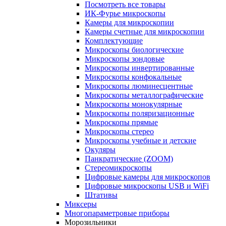
Посмотреть все товары
ИК-Фурье микроскопы
Камеры для микроскопии
Камеры счетные для микроскопии
Комплектующие
Микроскопы биологические
Микроскопы зондовые
Микроскопы инвертированные
Микроскопы конфокальные
Микроскопы люминесцентные
Микроскопы металлографические
Микроскопы монокулярные
Микроскопы поляризационные
Микроскопы прямые
Микроскопы стерео
Микроскопы учебные и детские
Окуляры
Панкратические (ZOOM)
Стереомикроскопы
Цифровые камеры для микроскопов
Цифровые микроскопы USB и WiFi
Штативы
Миксеры
Многопараметровые приборы
Морозильники