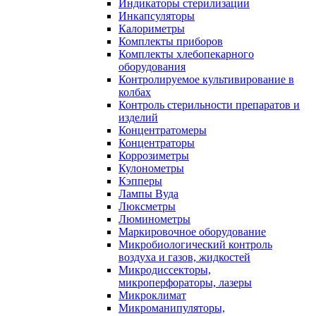
Индикаторы стерилизации
Инкапсуляторы
Калориметры
Комплекты приборов
Комплекты хлебопекарного
оборудования
Контролируемое культивирование в
колбах
Контроль стерильности препаратов и
изделий
Концентратомеры
Концентраторы
Коррозиметры
Кулонометры
Кэпперы
Лампы Вуда
Люксметры
Люминометры
Маркировочное оборудование
Микробиологический контроль
воздуха и газов, жидкостей
Микродиссекторы,
микроперфораторы, лазеры
Микроклимат
Микроманипуляторы,