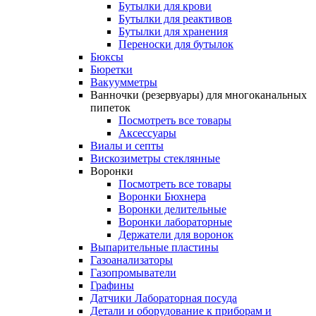
Бутылки для крови
Бутылки для реактивов
Бутылки для хранения
Переноски для бутылок
Бюксы
Бюретки
Вакуумметры
Ванночки (резервуары) для многоканальных
пипеток
Посмотреть все товары
Аксессуары
Виалы и септы
Вискозиметры стеклянные
Воронки
Посмотреть все товары
Воронки Бюхнера
Воронки делительные
Воронки лабораторные
Держатели для воронок
Выпарительные пластины
Газоанализаторы
Газопромыватели
Графины
Датчики Лабораторная посуда
Детали и оборудование к приборам и