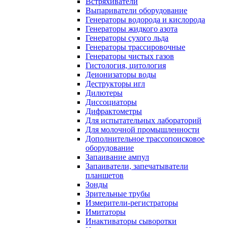
Встряхиватели
Выпариватели оборудование
Генераторы водорода и кислорода
Генераторы жидкого азота
Генераторы сухого льда
Генераторы трассировочные
Генераторы чистых газов
Гистология, цитология
Деионизаторы воды
Деструкторы игл
Дилютеры
Диссоциаторы
Дифрактометры
Для испытательных лабораторий
Для молочной промышленности
Дополнительное трассопоисковое
оборудование
Запаивание ампул
Запаиватели, запечатыватели
планшетов
Зонды
Зрительные трубы
Измерители-регистраторы
Имитаторы
Инактиваторы сыворотки