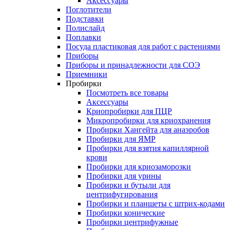
Аксессуары
Поглотители
Подставки
Полислайд
Поплавки
Посуда пластиковая для работ с растениями
Приборы
Приборы и принадлежности для СОЭ
Приемники
Пробирки
Посмотреть все товары
Аксессуары
Криопробирки для ПЦР
Микропробирки для криохранения
Пробирки Хангейта для анаэробов
Пробирки для ЯМР
Пробирки для взятия капиллярной
крови
Пробирки для криозаморозки
Пробирки для урины
Пробирки и бутыли для
центрифугирования
Пробирки и планшеты с штрих-кодами
Пробирки конические
Пробирки центрифужные