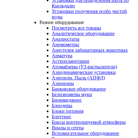
Установки для определения азота по
Кьельдалю
Установки получения особо чистой
воды
Разное оборудование
Посмотреть все товары
Аналитическое оборудование
Анаэростаты
Анемометры
Анестезия лабораторных животных
Арматура
Астропланетарии
Атомайзеры (УЗ-распылители)
Аэродинамические установки
Аэрозоли. Пыль (АПФД)
Аэроионы
Банковское оборудование
Белизномеры муки
Биоимиджинг
Блендеры
Блоки питания
Блоттинг
Боксы контролируемой атмосферы
Виалы и септы
Вспомогательное оборудование