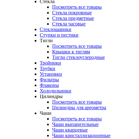
Стекла
Посмотреть все товары
Стекла покровные
Стекла предметные
Стекла часовые
Стеклошарики
Ступки и пестики
Тигли
Посмотреть все товары
Крышки к тиглям
Тигли стеклоуглеродные
Тройники
Трубки
Установки
Фильтры
Флаконы
Холодильники
Цилиндры
Посмотреть все товары
Цилиндры для ареометра
Чаши
Посмотреть все товары
Чаши выпарительные
Чаши кварцевые
Чаши кристаллизационные