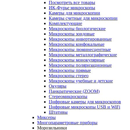
Посмотреть все товары
ИК-Фурье микроскопы
Камеры для микроскопии
Камеры счетные для микроскопии
Комплектующие
Микроскопы биологические
Микроскопы зондовые
Микроскопы инвертированные
Микроскопы конфокальные
Микроскопы люминесцентные
Микроскопы металлографические
Микроскопы монокулярные
Микроскопы поляризационные
Микроскопы прямые
Микроскопы стерео
Микроскопы учебные и детские
Окуляры
Панкратические (ZOOM)
Стереомикроскопы
Цифровые камеры для микроскопов
Цифровые микроскопы USB и WiFi
Штативы
Миксеры
Многопараметровые приборы
Морозильники