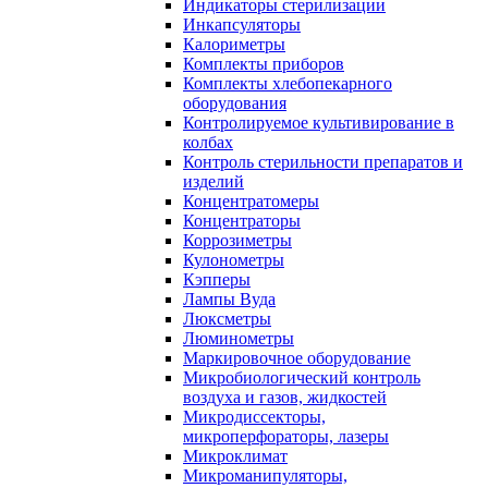
Индикаторы стерилизации
Инкапсуляторы
Калориметры
Комплекты приборов
Комплекты хлебопекарного
оборудования
Контролируемое культивирование в
колбах
Контроль стерильности препаратов и
изделий
Концентратомеры
Концентраторы
Коррозиметры
Кулонометры
Кэпперы
Лампы Вуда
Люксметры
Люминометры
Маркировочное оборудование
Микробиологический контроль
воздуха и газов, жидкостей
Микродиссекторы,
микроперфораторы, лазеры
Микроклимат
Микроманипуляторы,