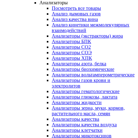
Анализаторы
Посмотреть все товары
Анализ дымовых газов
Анализ качества вина
Анализ кинетики межмолекулярных
взаимодействий
Анализаторы (экстракторы) жира
Анализаторы БПК
Анализаторы СО2
Анализаторы СОЭ
Анализаторы ХПК
Анализаторы азота, белка
Анализаторы биохимические
Анализаторы вольтамперометрические
Анализаторы газов крови и
электролитов
Анализаторы гематологические
Анализаторы глюкозы, лактата
Анализаторы жидкости
Анализаторы зерна, муки, кормов,
растительного масла, семян
Анализаторы качества
Анализаторы качества воздуха
Анализаторы клетчатки
Анализаторы микотоксинов