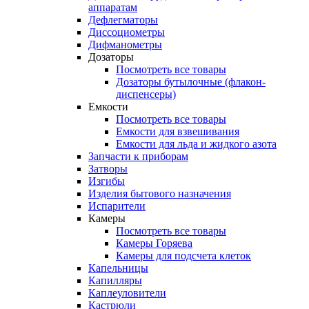
аппаратам
Дефлегматоры
Диссоциометры
Дифманометры
Дозаторы
Посмотреть все товары
Дозаторы бутылочные (флакон-
диспенсеры)
Емкости
Посмотреть все товары
Емкости для взвешивания
Емкости для льда и жидкого азота
Запчасти к приборам
Затворы
Изгибы
Изделия бытового назначения
Испарители
Камеры
Посмотреть все товары
Камеры Горяева
Камеры для подсчета клеток
Капельницы
Капилляры
Каплеуловители
Кастрюли