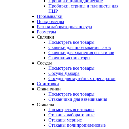
Пробирки цилиндрические
Пробирки, стрипы и планшеты для
ПЦР
Промывалки
Психрометры
Разная лабораторная посуда
Реометры
Склянки
Посмотреть все товары
Склянки для промывания газов
Склянки для хранения реактивов
Склянки-аспираторы
Сосуды
Посмотреть все товары
Сосуды Дьюара
Сосуды для музейных препаратов
Спиртовки
Стаканчики
Посмотреть все товары
Стаканчики для взвешивания
Стаканы
Посмотреть все товары
Стаканы лабораторные
Стаканы мерные
Стаканы полипропиленовые