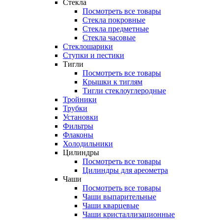
Стекла
Посмотреть все товары
Стекла покровные
Стекла предметные
Стекла часовые
Стеклошарики
Ступки и пестики
Тигли
Посмотреть все товары
Крышки к тиглям
Тигли стеклоуглеродные
Тройники
Трубки
Установки
Фильтры
Флаконы
Холодильники
Цилиндры
Посмотреть все товары
Цилиндры для ареометра
Чаши
Посмотреть все товары
Чаши выпарительные
Чаши кварцевые
Чаши кристаллизационные