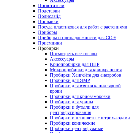
Аксессуары
Поглотители
Подставки
Полислайд
Поплавки
Посуда пластиковая для работ с растениями
Приборы
Приборы и принадлежности для СОЭ
Приемники
Пробирки
Посмотреть все товары
Аксессуары
Криопробирки для ПЦР
Микропробирки для криохранения
Пробирки Хангейта для анаэробов
Пробирки для ЯМР
Пробирки для взятия капиллярной
крови
Пробирки для криозаморозки
Пробирки для урины
Пробирки и бутыли для
центрифугирования
Пробирки и планшеты с штрих-кодами
Пробирки конические
Пробирки центрифужные