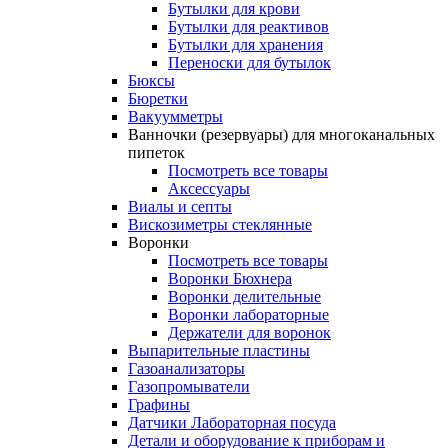
Бутылки для крови
Бутылки для реактивов
Бутылки для хранения
Переноски для бутылок
Бюксы
Бюретки
Вакуумметры
Ванночки (резервуары) для многоканальных
пипеток
Посмотреть все товары
Аксессуары
Виалы и септы
Вискозиметры стеклянные
Воронки
Посмотреть все товары
Воронки Бюхнера
Воронки делительные
Воронки лабораторные
Держатели для воронок
Выпарительные пластины
Газоанализаторы
Газопромыватели
Графины
Датчики Лабораторная посуда
Детали и оборудование к приборам и