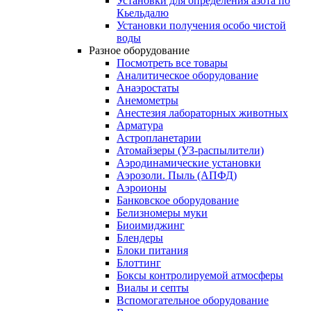
Установки для определения азота по
Кьельдалю
Установки получения особо чистой
воды
Разное оборудование
Посмотреть все товары
Аналитическое оборудование
Анаэростаты
Анемометры
Анестезия лабораторных животных
Арматура
Астропланетарии
Атомайзеры (УЗ-распылители)
Аэродинамические установки
Аэрозоли. Пыль (АПФД)
Аэроионы
Банковское оборудование
Белизномеры муки
Биоимиджинг
Блендеры
Блоки питания
Блоттинг
Боксы контролируемой атмосферы
Виалы и септы
Вспомогательное оборудование