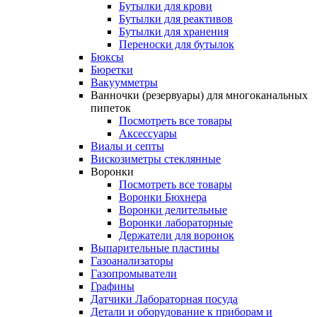
Бутылки для крови
Бутылки для реактивов
Бутылки для хранения
Переноски для бутылок
Бюксы
Бюретки
Вакуумметры
Ванночки (резервуары) для многоканальных
пипеток
Посмотреть все товары
Аксессуары
Виалы и септы
Вискозиметры стеклянные
Воронки
Посмотреть все товары
Воронки Бюхнера
Воронки делительные
Воронки лабораторные
Держатели для воронок
Выпарительные пластины
Газоанализаторы
Газопромыватели
Графины
Датчики Лабораторная посуда
Детали и оборудование к приборам и