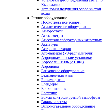
Установки для определения азота по
Кьельдалю
Установки получения особо чистой
воды
Разное оборудование
Посмотреть все товары
Аналитическое оборудование
Анаэростаты
Анемометры
Анестезия лабораторных животных
Арматура
Астропланетарии
Атомайзеры (УЗ-распылители)
Аэродинамические установки
Аэрозоли. Пыль (АПФД)
Аэроионы
Банковское оборудование
Белизномеры муки
Биоимиджинг
Блендеры
Блоки питания
Блоттинг
Боксы контролируемой атмосферы
Виалы и септы
Вспомогательное оборудование