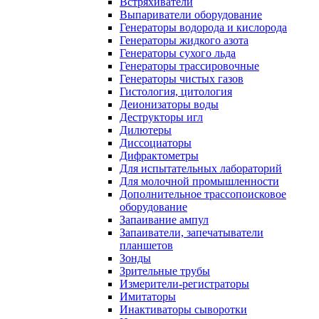
Встряхиватели
Выпариватели оборудование
Генераторы водорода и кислорода
Генераторы жидкого азота
Генераторы сухого льда
Генераторы трассировочные
Генераторы чистых газов
Гистология, цитология
Деионизаторы воды
Деструкторы игл
Дилютеры
Диссоциаторы
Дифрактометры
Для испытательных лабораторий
Для молочной промышленности
Дополнительное трассопоисковое
оборудование
Запаивание ампул
Запаиватели, запечатыватели
планшетов
Зонды
Зрительные трубы
Измерители-регистраторы
Имитаторы
Инактиваторы сыворотки