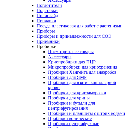
Аксессуары
Поглотители
Подставки
Полислайд
Поплавки
Посуда пластиковая для работ с растениями
Приборы
Приборы и принадлежности для СОЭ
Приемники
Пробирки
Посмотреть все товары
Аксессуары
Криопробирки для ПЦР
Микропробирки для криохранения
Пробирки Хангейта для анаэробов
Пробирки для ЯМР
Пробирки для взятия капиллярной
крови
Пробирки для криозаморозки
Пробирки для урины
Пробирки и бутыли для
центрифугирования
Пробирки и планшеты с штрих-кодами
Пробирки конические
Пробирки центрифужные