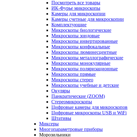
Посмотреть все товары
ИК-Фурье микроскопы
Камеры для микроскопии
Камеры счетные для микроскопии
Комплектующие
Микроскопы биологические
Микроскопы зондовые
Микроскопы инвертированные
Микроскопы конфокальные
Микроскопы люминесцентные
Микроскопы металлографические
Микроскопы монокулярные
Микроскопы поляризационные
Микроскопы прямые
Микроскопы стерео
Микроскопы учебные и детские
Окуляры
Панкратические (ZOOM)
Стереомикроскопы
Цифровые камеры для микроскопов
Цифровые микроскопы USB и WiFi
Штативы
Миксеры
Многопараметровые приборы
Морозильники