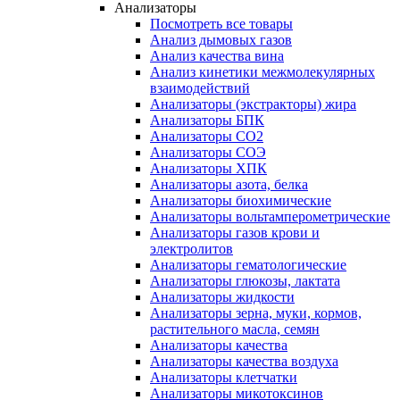
Анализаторы
Посмотреть все товары
Анализ дымовых газов
Анализ качества вина
Анализ кинетики межмолекулярных
взаимодействий
Анализаторы (экстракторы) жира
Анализаторы БПК
Анализаторы СО2
Анализаторы СОЭ
Анализаторы ХПК
Анализаторы азота, белка
Анализаторы биохимические
Анализаторы вольтамперометрические
Анализаторы газов крови и
электролитов
Анализаторы гематологические
Анализаторы глюкозы, лактата
Анализаторы жидкости
Анализаторы зерна, муки, кормов,
растительного масла, семян
Анализаторы качества
Анализаторы качества воздуха
Анализаторы клетчатки
Анализаторы микотоксинов