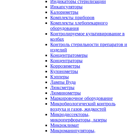
Индикаторы стерилизации
Инкапсуляторы
Калориметры
Комплекты приборов
Комплекты хлебопекарного
оборудования
Контролируемое культивирование в
колбах
Контроль стерильности препаратов и
изделий
Концентратомеры
Концентраторы
Коррозиметры
Кулонометры
Кэпперы
Лампы Вуда
Люксметры
Люминометры
Маркировочное оборудование
Микробиологический контроль
воздуха и газов, жидкостей
Микродиссекторы,
микроперфораторы, лазеры
Микроклимат
Микроманипуляторы,