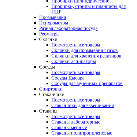
Пробирки цилиндрические
Пробирки, стрипы и планшеты для
ПЦР
Промывалки
Психрометры
Разная лабораторная посуда
Реометры
Склянки
Посмотреть все товары
Склянки для промывания газов
Склянки для хранения реактивов
Склянки-аспираторы
Сосуды
Посмотреть все товары
Сосуды Дьюара
Сосуды для музейных препаратов
Спиртовки
Стаканчики
Посмотреть все товары
Стаканчики для взвешивания
Стаканы
Посмотреть все товары
Стаканы лабораторные
Стаканы мерные
Стаканы полипропиленовые