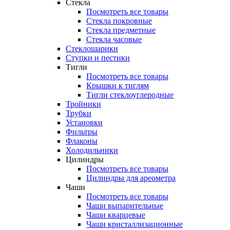
Стекла
Посмотреть все товары
Стекла покровные
Стекла предметные
Стекла часовые
Стеклошарики
Ступки и пестики
Тигли
Посмотреть все товары
Крышки к тиглям
Тигли стеклоуглеродные
Тройники
Трубки
Установки
Фильтры
Флаконы
Холодильники
Цилиндры
Посмотреть все товары
Цилиндры для ареометра
Чаши
Посмотреть все товары
Чаши выпарительные
Чаши кварцевые
Чаши кристаллизационные