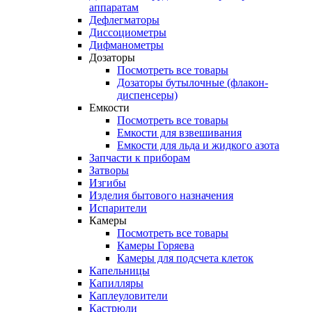
аппаратам
Дефлегматоры
Диссоциометры
Дифманометры
Дозаторы
Посмотреть все товары
Дозаторы бутылочные (флакон-
диспенсеры)
Емкости
Посмотреть все товары
Емкости для взвешивания
Емкости для льда и жидкого азота
Запчасти к приборам
Затворы
Изгибы
Изделия бытового назначения
Испарители
Камеры
Посмотреть все товары
Камеры Горяева
Камеры для подсчета клеток
Капельницы
Капилляры
Каплеуловители
Кастрюли