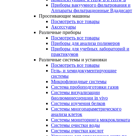
Приборы вакуумного фильтрования и
Аппараты фильтрационные Вдадисарт
Просеивающие машины
Посмотреть все товары
Аксессуары
Различные приборы
Посмотреть все товары
Приборы для анализа полимеров
Приборы для учебных лабораторий и
практикумов
Различные системы и установки
Посмотреть все товары
Гель- и хемидокументирующие
системы
Микрофлюидные системы
Система пробоподготовки газов
Системы визуализации
биолюминесценции in vivo
Системы изучения белков
Системы многопараметрического
анализа клеток
Системы мониторинга микроклимата
Системы очистки воды
Системы очистки кислот