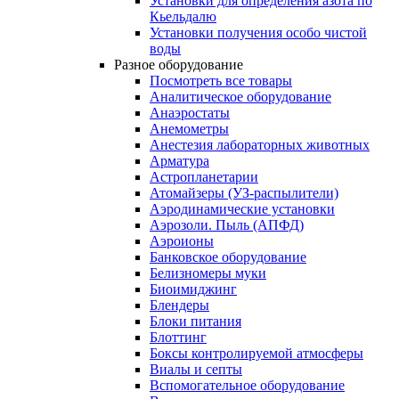
Установки для определения азота по
Кьельдалю
Установки получения особо чистой
воды
Разное оборудование
Посмотреть все товары
Аналитическое оборудование
Анаэростаты
Анемометры
Анестезия лабораторных животных
Арматура
Астропланетарии
Атомайзеры (УЗ-распылители)
Аэродинамические установки
Аэрозоли. Пыль (АПФД)
Аэроионы
Банковское оборудование
Белизномеры муки
Биоимиджинг
Блендеры
Блоки питания
Блоттинг
Боксы контролируемой атмосферы
Виалы и септы
Вспомогательное оборудование