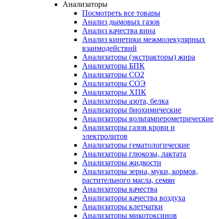
Анализаторы
Посмотреть все товары
Анализ дымовых газов
Анализ качества вина
Анализ кинетики межмолекулярных
взаимодействий
Анализаторы (экстракторы) жира
Анализаторы БПК
Анализаторы СО2
Анализаторы СОЭ
Анализаторы ХПК
Анализаторы азота, белка
Анализаторы биохимические
Анализаторы вольтамперометрические
Анализаторы газов крови и
электролитов
Анализаторы гематологические
Анализаторы глюкозы, лактата
Анализаторы жидкости
Анализаторы зерна, муки, кормов,
растительного масла, семян
Анализаторы качества
Анализаторы качества воздуха
Анализаторы клетчатки
Анализаторы микотоксинов