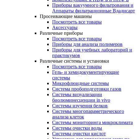
Приборы вакуумного фильтрования и
Аппараты фильтрационные Вдадисарт
Просеивающие машины
Посмотреть все товары
Аксессуары
Различные приборы
Посмотреть все товары
Приборы для анализа полимеров
Приборы для учебных лабораторий и
практикумов
Различные системы и установки
Посмотреть все товары
Гель- и хемидокументирующие
системы
Микрофлюидные системы
Система пробоподготовки газов
Системы визуализации
биолюминесценции in vivo
Системы изучения белков
Системы многопараметрического
анализа клеток
Системы мониторинга микроклимата
Системы очистки воды
Системы очистки кислот