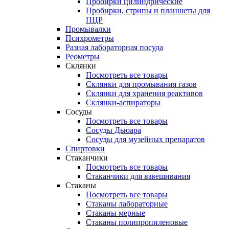
Пробирки цилиндрические
Пробирки, стрипы и планшеты для
ПЦР
Промывалки
Психрометры
Разная лабораторная посуда
Реометры
Склянки
Посмотреть все товары
Склянки для промывания газов
Склянки для хранения реактивов
Склянки-аспираторы
Сосуды
Посмотреть все товары
Сосуды Дьюара
Сосуды для музейных препаратов
Спиртовки
Стаканчики
Посмотреть все товары
Стаканчики для взвешивания
Стаканы
Посмотреть все товары
Стаканы лабораторные
Стаканы мерные
Стаканы полипропиленовые