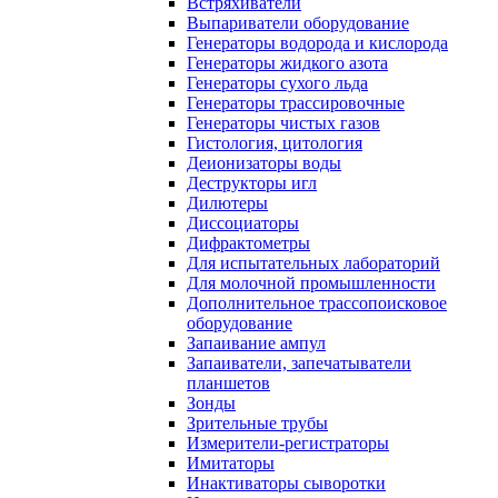
Встряхиватели
Выпариватели оборудование
Генераторы водорода и кислорода
Генераторы жидкого азота
Генераторы сухого льда
Генераторы трассировочные
Генераторы чистых газов
Гистология, цитология
Деионизаторы воды
Деструкторы игл
Дилютеры
Диссоциаторы
Дифрактометры
Для испытательных лабораторий
Для молочной промышленности
Дополнительное трассопоисковое
оборудование
Запаивание ампул
Запаиватели, запечатыватели
планшетов
Зонды
Зрительные трубы
Измерители-регистраторы
Имитаторы
Инактиваторы сыворотки