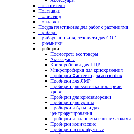
Аксессуары
Поглотители
Подставки
Полислайд
Поплавки
Посуда пластиковая для работ с растениями
Приборы
Приборы и принадлежности для СОЭ
Приемники
Пробирки
Посмотреть все товары
Аксессуары
Криопробирки для ПЦР
Микропробирки для криохранения
Пробирки Хангейта для анаэробов
Пробирки для ЯМР
Пробирки для взятия капиллярной
крови
Пробирки для криозаморозки
Пробирки для урины
Пробирки и бутыли для
центрифугирования
Пробирки и планшеты с штрих-кодами
Пробирки конические
Пробирки центрифужные