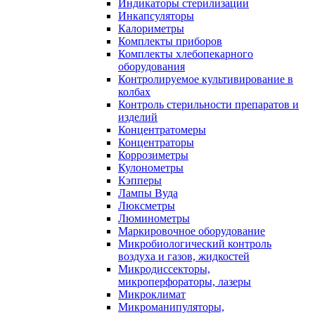
Индикаторы стерилизации
Инкапсуляторы
Калориметры
Комплекты приборов
Комплекты хлебопекарного
оборудования
Контролируемое культивирование в
колбах
Контроль стерильности препаратов и
изделий
Концентратомеры
Концентраторы
Коррозиметры
Кулонометры
Кэпперы
Лампы Вуда
Люксметры
Люминометры
Маркировочное оборудование
Микробиологический контроль
воздуха и газов, жидкостей
Микродиссекторы,
микроперфораторы, лазеры
Микроклимат
Микроманипуляторы,