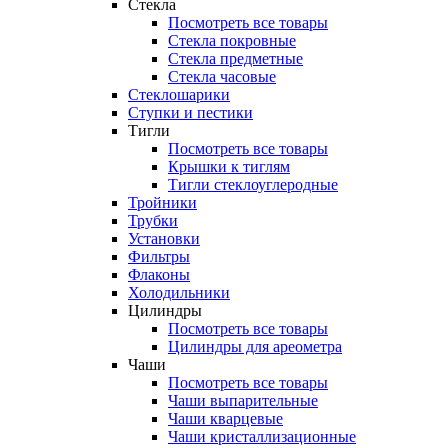
Стекла
Посмотреть все товары
Стекла покровные
Стекла предметные
Стекла часовые
Стеклошарики
Ступки и пестики
Тигли
Посмотреть все товары
Крышки к тиглям
Тигли стеклоуглеродные
Тройники
Трубки
Установки
Фильтры
Флаконы
Холодильники
Цилиндры
Посмотреть все товары
Цилиндры для ареометра
Чаши
Посмотреть все товары
Чаши выпарительные
Чаши кварцевые
Чаши кристаллизационные