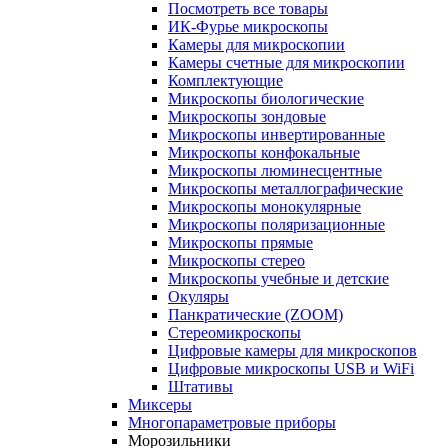
Посмотреть все товары
ИК-Фурье микроскопы
Камеры для микроскопии
Камеры счетные для микроскопии
Комплектующие
Микроскопы биологические
Микроскопы зондовые
Микроскопы инвертированные
Микроскопы конфокальные
Микроскопы люминесцентные
Микроскопы металлографические
Микроскопы монокулярные
Микроскопы поляризационные
Микроскопы прямые
Микроскопы стерео
Микроскопы учебные и детские
Окуляры
Панкратические (ZOOM)
Стереомикроскопы
Цифровые камеры для микроскопов
Цифровые микроскопы USB и WiFi
Штативы
Миксеры
Многопараметровые приборы
Морозильники