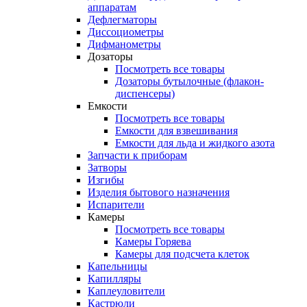
аппаратам
Дефлегматоры
Диссоциометры
Дифманометры
Дозаторы
Посмотреть все товары
Дозаторы бутылочные (флакон-
диспенсеры)
Емкости
Посмотреть все товары
Емкости для взвешивания
Емкости для льда и жидкого азота
Запчасти к приборам
Затворы
Изгибы
Изделия бытового назначения
Испарители
Камеры
Посмотреть все товары
Камеры Горяева
Камеры для подсчета клеток
Капельницы
Капилляры
Каплеуловители
Кастрюли