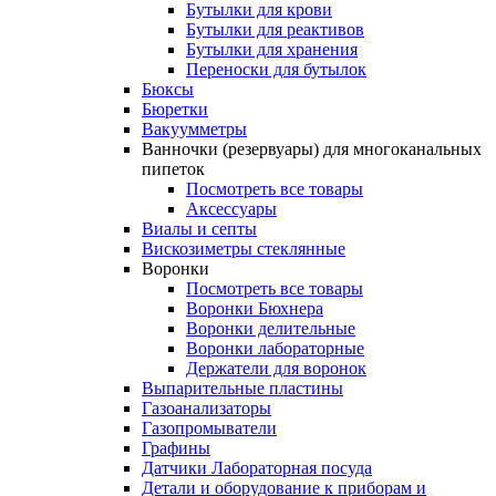
Бутылки для крови
Бутылки для реактивов
Бутылки для хранения
Переноски для бутылок
Бюксы
Бюретки
Вакуумметры
Ванночки (резервуары) для многоканальных
пипеток
Посмотреть все товары
Аксессуары
Виалы и септы
Вискозиметры стеклянные
Воронки
Посмотреть все товары
Воронки Бюхнера
Воронки делительные
Воронки лабораторные
Держатели для воронок
Выпарительные пластины
Газоанализаторы
Газопромыватели
Графины
Датчики Лабораторная посуда
Детали и оборудование к приборам и