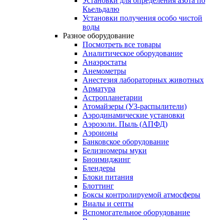
Установки для определения азота по
Кьельдалю
Установки получения особо чистой
воды
Разное оборудование
Посмотреть все товары
Аналитическое оборудование
Анаэростаты
Анемометры
Анестезия лабораторных животных
Арматура
Астропланетарии
Атомайзеры (УЗ-распылители)
Аэродинамические установки
Аэрозоли. Пыль (АПФД)
Аэроионы
Банковское оборудование
Белизномеры муки
Биоимиджинг
Блендеры
Блоки питания
Блоттинг
Боксы контролируемой атмосферы
Виалы и септы
Вспомогательное оборудование