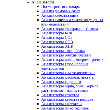
Анализаторы
Посмотреть все товары
Анализ дымовых газов
Анализ качества вина
Анализ кинетики межмолекулярных
взаимодействий
Анализаторы (экстракторы) жира
Анализаторы БПК
Анализаторы СО2
Анализаторы СОЭ
Анализаторы ХПК
Анализаторы азота, белка
Анализаторы биохимические
Анализаторы вольтамперометрические
Анализаторы газов крови и
электролитов
Анализаторы гематологические
Анализаторы глюкозы, лактата
Анализаторы жидкости
Анализаторы зерна, муки, кормов,
растительного масла, семян
Анализаторы качества
Анализаторы качества воздуха
Анализаторы клетчатки
Анализаторы микотоксинов