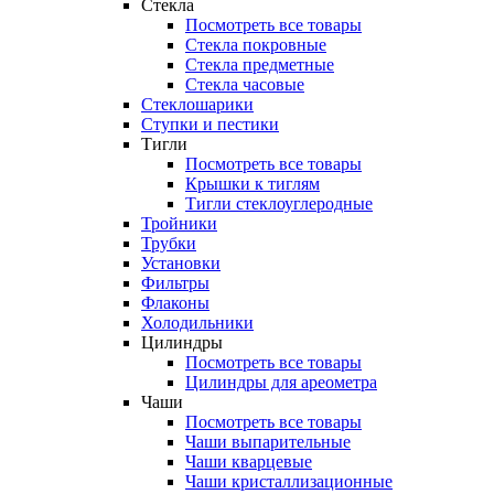
Стекла
Посмотреть все товары
Стекла покровные
Стекла предметные
Стекла часовые
Стеклошарики
Ступки и пестики
Тигли
Посмотреть все товары
Крышки к тиглям
Тигли стеклоуглеродные
Тройники
Трубки
Установки
Фильтры
Флаконы
Холодильники
Цилиндры
Посмотреть все товары
Цилиндры для ареометра
Чаши
Посмотреть все товары
Чаши выпарительные
Чаши кварцевые
Чаши кристаллизационные