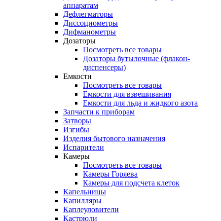
аппаратам
Дефлегматоры
Диссоциометры
Дифманометры
Дозаторы
Посмотреть все товары
Дозаторы бутылочные (флакон-
диспенсеры)
Емкости
Посмотреть все товары
Емкости для взвешивания
Емкости для льда и жидкого азота
Запчасти к приборам
Затворы
Изгибы
Изделия бытового назначения
Испарители
Камеры
Посмотреть все товары
Камеры Горяева
Камеры для подсчета клеток
Капельницы
Капилляры
Каплеуловители
Кастрюли