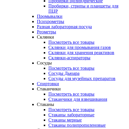
Пробирки цилиндрические
Пробирки, стрипы и планшеты для
ПЦР
Промывалки
Психрометры
Разная лабораторная посуда
Реометры
Склянки
Посмотреть все товары
Склянки для промывания газов
Склянки для хранения реактивов
Склянки-аспираторы
Сосуды
Посмотреть все товары
Сосуды Дьюара
Сосуды для музейных препаратов
Спиртовки
Стаканчики
Посмотреть все товары
Стаканчики для взвешивания
Стаканы
Посмотреть все товары
Стаканы лабораторные
Стаканы мерные
Стаканы полипропиленовые