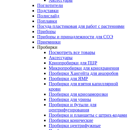
Аксессуары
Поглотители
Подставки
Полислайд
Поплавки
Посуда пластиковая для работ с растениями
Приборы
Приборы и принадлежности для СОЭ
Приемники
Пробирки
Посмотреть все товары
Аксессуары
Криопробирки для ПЦР
Микропробирки для криохранения
Пробирки Хангейта для анаэробов
Пробирки для ЯМР
Пробирки для взятия капиллярной
крови
Пробирки для криозаморозки
Пробирки для урины
Пробирки и бутыли для
центрифугирования
Пробирки и планшеты с штрих-кодами
Пробирки конические
Пробирки центрифужные