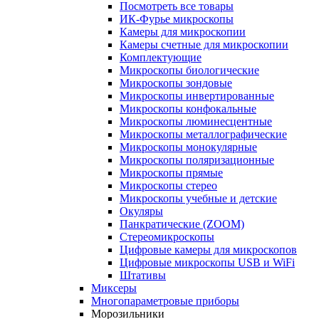
Посмотреть все товары
ИК-Фурье микроскопы
Камеры для микроскопии
Камеры счетные для микроскопии
Комплектующие
Микроскопы биологические
Микроскопы зондовые
Микроскопы инвертированные
Микроскопы конфокальные
Микроскопы люминесцентные
Микроскопы металлографические
Микроскопы монокулярные
Микроскопы поляризационные
Микроскопы прямые
Микроскопы стерео
Микроскопы учебные и детские
Окуляры
Панкратические (ZOOM)
Стереомикроскопы
Цифровые камеры для микроскопов
Цифровые микроскопы USB и WiFi
Штативы
Миксеры
Многопараметровые приборы
Морозильники