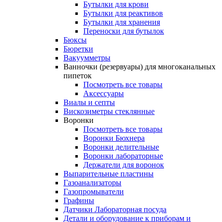
Бутылки для крови
Бутылки для реактивов
Бутылки для хранения
Переноски для бутылок
Бюксы
Бюретки
Вакуумметры
Ванночки (резервуары) для многоканальных
пипеток
Посмотреть все товары
Аксессуары
Виалы и септы
Вискозиметры стеклянные
Воронки
Посмотреть все товары
Воронки Бюхнера
Воронки делительные
Воронки лабораторные
Держатели для воронок
Выпарительные пластины
Газоанализаторы
Газопромыватели
Графины
Датчики Лабораторная посуда
Детали и оборудование к приборам и