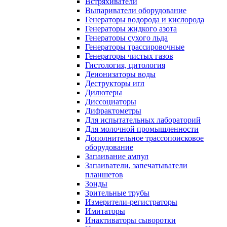
Встряхиватели
Выпариватели оборудование
Генераторы водорода и кислорода
Генераторы жидкого азота
Генераторы сухого льда
Генераторы трассировочные
Генераторы чистых газов
Гистология, цитология
Деионизаторы воды
Деструкторы игл
Дилютеры
Диссоциаторы
Дифрактометры
Для испытательных лабораторий
Для молочной промышленности
Дополнительное трассопоисковое
оборудование
Запаивание ампул
Запаиватели, запечатыватели
планшетов
Зонды
Зрительные трубы
Измерители-регистраторы
Имитаторы
Инактиваторы сыворотки