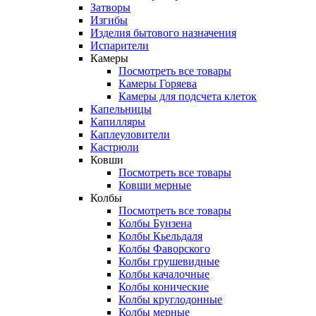
Затворы
Изгибы
Изделия бытового назначения
Испарители
Камеры
Посмотреть все товары
Камеры Горяева
Камеры для подсчета клеток
Капельницы
Капилляры
Каплеуловители
Кастрюли
Ковши
Посмотреть все товары
Ковши мерные
Колбы
Посмотреть все товары
Колбы Бунзена
Колбы Кьельдаля
Колбы Фаворского
Колбы грушевидные
Колбы качалочные
Колбы конические
Колбы круглодонные
Колбы мерные