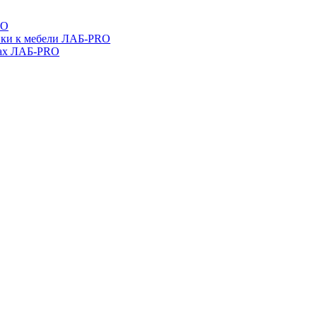
RO
ойки к мебели ЛАБ-PRO
бах ЛАБ-PRO