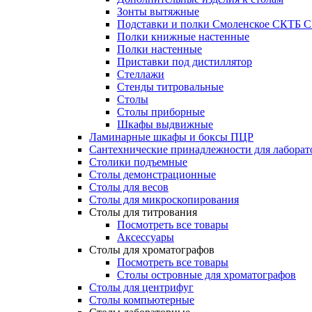
Зонты вытяжные
Подставки и полки Смоленское СКТБ 
Полки книжные настенные
Полки настенные
Приставки под дистиллятор
Стеллажи
Стенды титровальные
Столы
Столы приборные
Шкафы выдвижные
Ламинарные шкафы и боксы ПЦР
Сантехнические принадлежности для лаборат
Столики подъемные
Столы демонстрационные
Столы для весов
Столы для микроскопирования
Столы для титрования
Посмотреть все товары
Аксессуары
Столы для хроматографов
Посмотреть все товары
Столы островные для хроматографов
Столы для центрифуг
Столы компьютерные