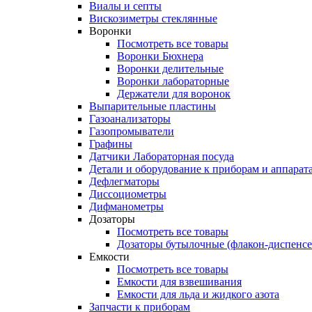
Виалы и септы
Вискозиметры стеклянные
Воронки
Посмотреть все товары
Воронки Бюхнера
Воронки делительные
Воронки лабораторные
Держатели для воронок
Выпарительные пластины
Газоанализаторы
Газопромыватели
Графины
Датчики Лабораторная посуда
Детали и оборудование к приборам и аппарат
Дефлегматоры
Диссоциометры
Дифманометры
Дозаторы
Посмотреть все товары
Дозаторы бутылочные (флакон-диспенс
Емкости
Посмотреть все товары
Емкости для взвешивания
Емкости для льда и жидкого азота
Запчасти к приборам